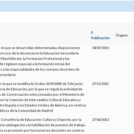
F.
Órgano
Publicación
r el que se desarrollan determinadas disposiciones
18/07/2015
ejercicio de la docencia en la Educación Secundaria
el Bachillerato, la Formación Profesional y las
 régimen especial, a la formación inicial del
y a las especialidades de los cuerpos docentes de
ecundaria
r la que se modifica la Orden 2670/2009, de 5 de junio,
27/12/2011
ría de Educación, por la que se regula la actividad de
es de Conversación seleccionados por el Ministerio de
por la Comisión de Intercambio Cultural, Educativo y
ntre España y los Estados Unidos de América, en centros
blicos de la Comunidad de Madrid
a Consellería de Educación, Cultura y Deporte, por la
27/06/2013
 la catalogación y la habilitación de puestos de trabajo
ra su provisión por funcionarios docentes en centros