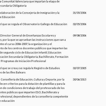
la Comunitat Valenciana que impartan la etapa de
cundaria Obligatoria
olaboración de la Consejería de Inmigración y la
31/05/2006
de Educación
 el que se regula el Observatorio Gallego de Educación
02/05/2006
l Director General de Enseñanzas Escolares y
09/08/2006
s, por la que se aprueban las instrucciones que van a
nte el curso 2006-2007, la organización y el
to de los centros docentes públicos que imparten las
e segundo ciclo de Educación Infantil, Educación
ucación Secundaria Obligatoria, Bachillerato, Formación
y Programas de Iniciación Profesional
el que se crea y se regula le Registro de Estudios
02/07/2005
s de las Illes Balears
a Consellería de Educación, Cultura y Deporte, por la
30/06/2015
ecen criterios para la dotación de plantillas y para la
n de condiciones de trabajo del profesorado de los
ntes públicos que imparten ESO, Bachillerato y
ofesional, dependientes de la consellería competente
e educación