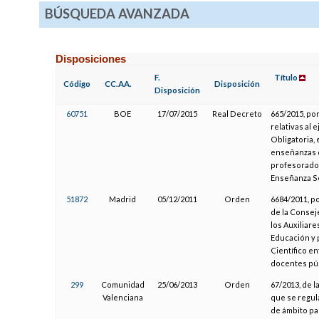
BÚSQUEDA AVANZADA
Disposiciones
F.
Título
Código
CC.AA.
Disposición
Disposición
60751
BOE
17/07/2015
Real Decreto
665/2015, po
relativas al 
Obligatoria, 
enseñanzas de
profesorado 
Enseñanza S
51872
Madrid
05/12/2011
Orden
6684/2011, po
de la Conseje
los Auxiliar
Educación y 
Científico e
docentes pú
299
Comunidad
25/06/2013
Orden
67/2013, de l
Valenciana
que se regula
de ámbito pa