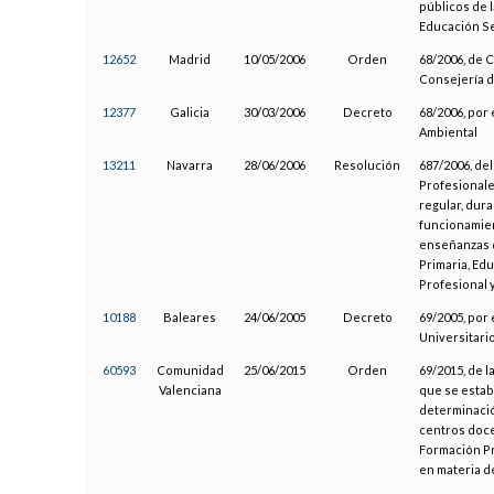
públicos de 
Educación Se
12652
Madrid
10/05/2006
Orden
68/2006, de C
Consejería 
12377
Galicia
30/03/2006
Decreto
68/2006, por
Ambiental
13211
Navarra
28/06/2006
Resolución
687/2006, de
Profesionale
regular, dura
funcionamien
enseñanzas d
Primaria, Ed
Profesional 
10188
Baleares
24/06/2005
Decreto
69/2005, por 
Universitario
60593
Comunidad
25/06/2015
Orden
69/2015, de l
Valenciana
que se establ
determinació
centros doce
Formación Pr
en materia d