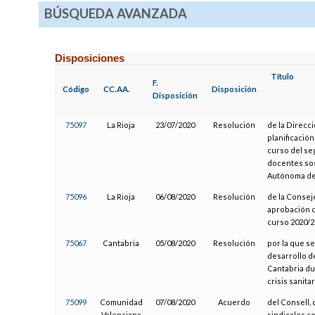
BÚSQUEDA AVANZADA
Disposiciones
Título
F.
Código
CC.AA.
Disposición
Disposición
75097
La Rioja
23/07/2020
Resolución
de la Direcci
planificació
curso del se
docentes so
Autónoma de 
75096
La Rioja
06/08/2020
Resolución
de la Conseje
aprobación d
curso 2020/2
75067
Cantabria
05/08/2020
Resolución
por la que s
desarrollo d
Cantabria dur
crisis sanitar
75099
Comunidad
07/08/2020
Acuerdo
del Consell, 
Valenciana
sindicales c