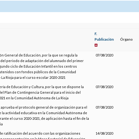
F.
Publicación
Órgano
ón General de Educación, por la que se regula la
07/08/2020
n del periodo de adaptación del alumnado del primer
gundo ciclo de Educación Infantil en los centros
stenidos con fondos públicos de la Comunidad
La Rioja para el curso escolar 2020-2021
ría de Educación y Cultura, por la que se dispone la
07/08/2020
el Plan de Contingencia General para el inicio del
021 en la Comunidad Autónoma de La Rioja
e aprueba el protocolo general de organización para el
07/08/2020
e la actividad educativa en la Comunidad Autónoma de
ante el curso 2020-2021, de aplicación hasta el fin de la
ia
de ratificación del acuerdo con las organizaciones
14/08/2020
on representación en la Mesa Sectorial de Educación