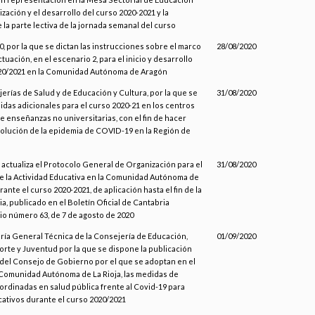
ización y el desarrollo del curso 2020-2021 y la
la parte lectiva de la jornada semanal del curso
, por la que se dictan las instrucciones sobre el marco
28/08/2020
tuación, en el escenario 2, para el inicio y desarrollo
20/2021 en la Comunidad Autónoma de Aragón
erías de Salud y de Educación y Cultura, por la que se
31/08/2020
das adicionales para el curso 2020-21 en los centros
e enseñanzas no universitarias, con el fin de hacer
evolución de la epidemia de COVID-19 en la Región de
 actualiza el Protocolo General de Organización para el
31/08/2020
e la Actividad Educativa en la Comunidad Autónoma de
ante el curso 2020-2021, de aplicación hasta el fin de la
ria, publicado en el Boletín Oficial de Cantabria
io número 63, de 7 de agosto de 2020
aría General Técnica de la Consejería de Educación,
01/09/2020
orte y Juventud por la que se dispone la publicación
del Consejo de Gobierno por el que se adoptan en el
 Comunidad Autónoma de La Rioja, las medidas de
ordinadas en salud pública frente al Covid-19 para
ativos durante el curso 2020/2021