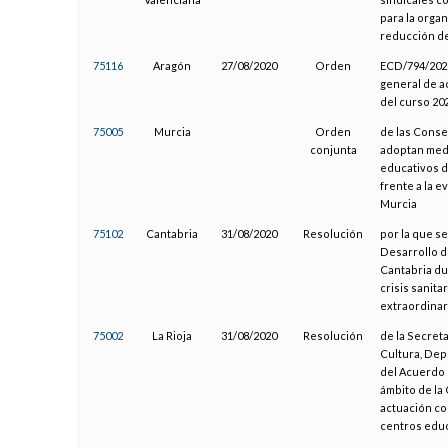
para la organ
reducción de 
75116
Aragón
27/08/2020
Orden
ECD/794/2020
general de ac
del curso 20
75005
Murcia
Orden
de las Consej
conjunta
adoptan medi
educativos d
frente a la 
Murcia
75102
Cantabria
31/08/2020
Resolución
por la que se
Desarrollo d
Cantabria dur
crisis sanita
extraordinar
75002
La Rioja
31/08/2020
Resolución
de la Secret
Cultura, Dep
del Acuerdo 
ámbito de la
actuación co
centros educ