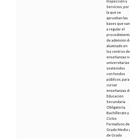
Inspección y
Servicios, por
la que se
aprueban las
bases que van
a regular el
procedimiento
de admisión de
alumnado en
los centros de
enseñanzas no
universitarias
sostenidos
con fondos
públicos, para
cursar
enseñanzas de
Educación
Secundaria
Obligatoria,
Bachillerato y
Ciclos
Formativos de
Grado Medio y
de Grado