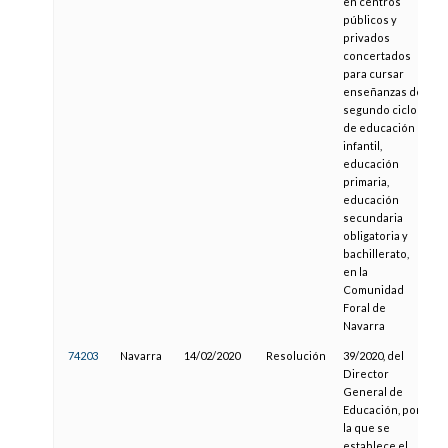
en centros
públicos y
privados
concertados
para cursar
enseñanzas de
segundo ciclo
de educación
infantil,
educación
primaria,
educación
secundaria
obligatoria y
bachillerato,
en la
Comunidad
Foral de
Navarra
74203
Navarra
14/02/2020
Resolución
39/2020, del
0
Director
General de
Educación, por
la que se
establece el