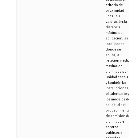
criterio de
proximidad
lineal, su
valoración, la
distancia
máxima de
aplicación, las
localidades
donde se
aplica, la
relación media
máxima de
alumnado por
unidad escolar
y también las
instrucciones,
el calendario y
los modelos de
solicitud del
procedimiento
de admisión de
alumnado en
centros
públicos y
privados