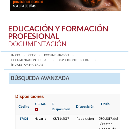
EDUCACIÓN Y FORMACIÓN
PROFESIONAL
DOCUMENTACIÓN
INICIO
CEFP
DOCUMENTACIÓN
DOCUMENTACIÓN EDUCAT...
DISPOSICIONES EN EDU...
AQUÍ:
ÍNDICES POR MATERIAS
BÚSQUEDA AVANZADA
Disposiciones
CC.AA.
F.
Título
F.
Código
Disposición
Disposición
P
17621
Navarra
08/11/2017
Resolución
530/2017, del
2
Director
General de