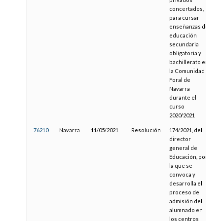
concertados,
para cursar
enseñanzas de
educación
secundaria
obligatoria y
bachillerato en
la Comunidad
Foral de
Navarra
durante el
curso
2020/2021
76210
Navarra
11/05/2021
Resolución
174/2021, del
1
director
general de
Educación, por
la que se
convoca y
desarrolla el
proceso de
admisión del
alumnado en
los centros