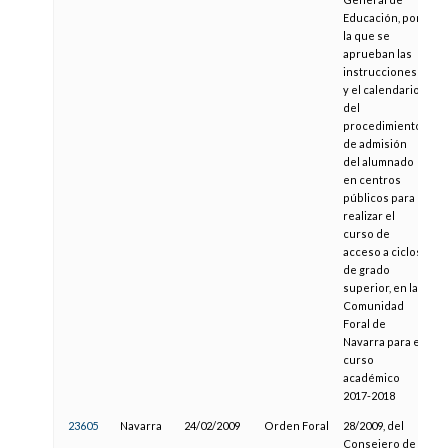
Educación, por
la que se
aprueban las
instrucciones
y el calendario
del
procedimiento
de admisión
del alumnado
en centros
públicos para
realizar el
curso de
acceso a ciclos
de grado
superior, en la
Comunidad
Foral de
Navarra para el
curso
académico
2017-2018
23605
Navarra
24/02/2009
Orden Foral
28/2009, del
2
Consejero de