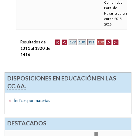
Comunidad
Foral de
Navarra para el
curso 2015-
2016
Resultados del
132
129
130
131
1311
al
1320
de
1416
DISPOSICIONES EN EDUCACIÓN EN LAS
CC.AA.
Índices por materias
DESTACADOS