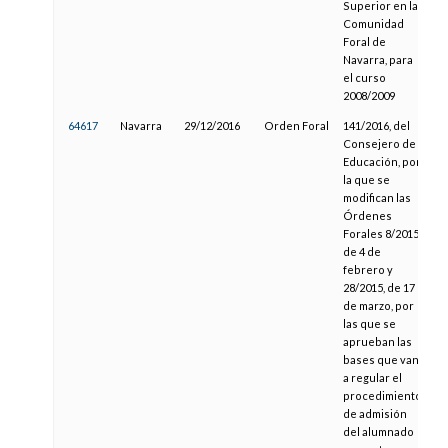
Superior en la
Comunidad
Foral de
Navarra, para
el curso
2008/2009
64617
Navarra
29/12/2016
Orden Foral
141/2016, del
1
Consejero de
Educación, por
la que se
modifican las
Órdenes
Forales 8/2015,
de 4 de
febrero y
28/2015, de 17
de marzo, por
las que se
aprueban las
bases que van
a regular el
procedimiento
de admisión
del alumnado