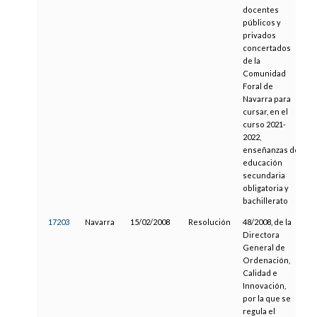
docentes
públicos y
privados
concertados
de la
Comunidad
Foral de
Navarra para
cursar, en el
curso 2021-
2022,
enseñanzas de
educación
secundaria
obligatoria y
bachillerato
17203
Navarra
15/02/2008
Resolución
48/2008, de la
0
Directora
General de
Ordenación,
Calidad e
Innovación,
por la que se
regula el