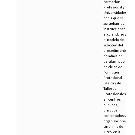
Formación
Profesional y
Universidades,
por la que se
aprueban las
instrucciones,
el calendario y
el modelo de
solicitud del
procedimiento
de admisión
del alumnado
de ciclos de
Formación
Profesional
Básica y de
Talleres
Profesionales,
en centros
públicos,
privados
concertados y
organizaciones
sin ánimo de
lucro, en la