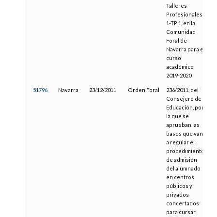
Talleres
Profesionales
1-TP 1, en la
Comunidad
Foral de
Navarra para el
curso
académico
2019-2020
51796
Navarra
23/12/2011
Orden Foral
236/2011, del
1
Consejero de
Educación, por
la que se
aprueban las
bases que van
a regular el
procedimiento
de admisión
del alumnado
en centros
públicos y
privados
concertados
para cursar