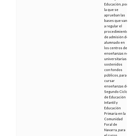
Educación, por
la que se
aprueban las
bases que van
a regular el
procedimiento
de admisión de
alumnado en
los centros de
enseñanzas no
universitarias
sostenidos
con fondos
públicos, para
cursar
enseñanzas de
Segundo Ciclo
de Educación
Infantil y
Educación
Primaria en la
Comunidad
Foral de
Navarra, para
el curso