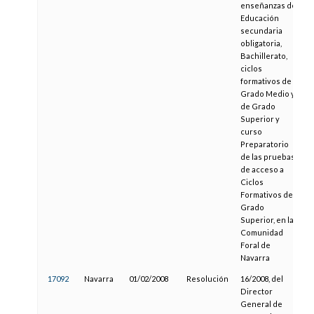
enseñanzas de
Educación
secundaria
obligatoria,
Bachillerato,
ciclos
formativos de
Grado Medio y
de Grado
Superior y
curso
Preparatorio
de las pruebas
de acceso a
Ciclos
Formativos de
Grado
Superior, en la
Comunidad
Foral de
Navarra
17092
Navarra
01/02/2008
Resolución
16/2008, del
2
Director
General de