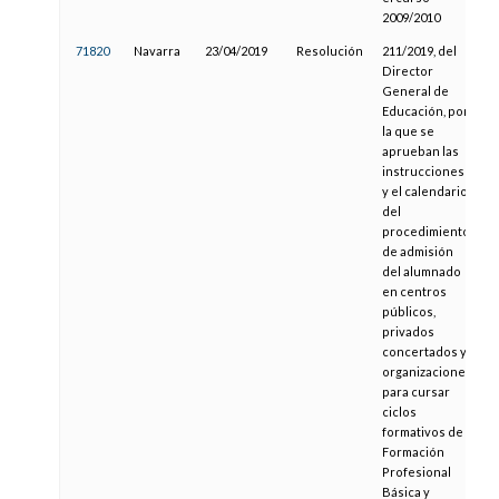
2009/2010
71820
Navarra
23/04/2019
Resolución
211/2019, del
1
Director
General de
Educación, por
la que se
aprueban las
instrucciones
y el calendario
del
procedimiento
de admisión
del alumnado
en centros
públicos,
privados
concertados y
organizaciones
para cursar
ciclos
formativos de
Formación
Profesional
Básica y