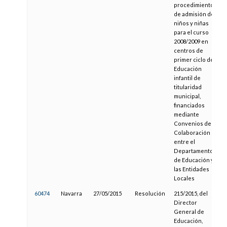
procedimiento
de admisión de
niños y niñas
para el curso
2008/2009 en
centros de
primer ciclo de
Educación
infantil de
titularidad
municipal,
financiados
mediante
Convenios de
Colaboración
entre el
Departamento
de Educación y
las Entidades
Locales
60474
Navarra
27/05/2015
Resolución
215/2015, del
1
Director
General de
Educación,