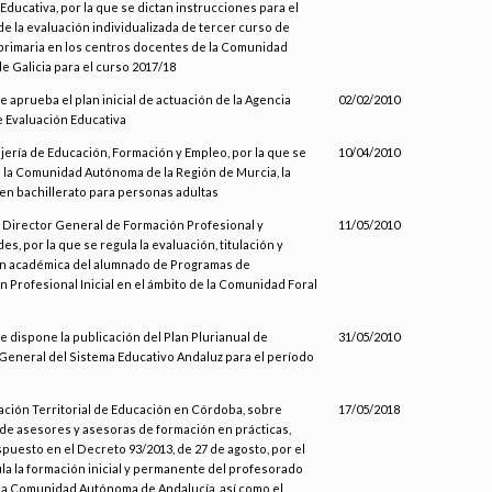
Educativa, por la que se dictan instrucciones para el
de la evaluación individualizada de tercer curso de
rimaria en los centros docentes de la Comunidad
 Galicia para el curso 2017/18
e aprueba el plan inicial de actuación de la Agencia
02/02/2010
 Evaluación Educativa
jería de Educación, Formación y Empleo, por la que se
10/04/2010
a la Comunidad Autónoma de la Región de Murcia, la
en bachillerato para personas adultas
l Director General de Formación Profesional y
11/05/2010
s, por la que se regula la evaluación, titulación y
ón académica del alumnado de Programas de
ón Profesional Inicial en el ámbito de la Comunidad Foral
se dispone la publicación del Plan Plurianual de
31/05/2010
General del Sistema Educativo Andaluz para el período
ación Territorial de Educación en Córdoba, sobre
17/05/2018
de asesores y asesoras de formación en prácticas,
spuesto en el Decreto 93/2013, de 27 de agosto, por el
la la formación inicial y permanente del profesorado
la Comunidad Autónoma de Andalucía, así como el