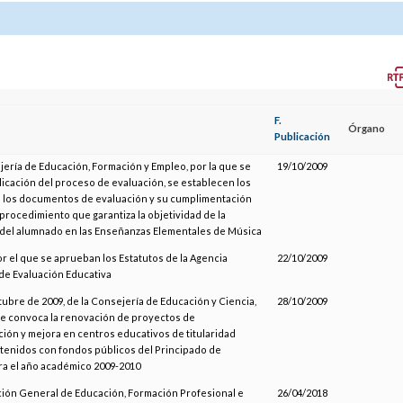
F.
Órgano
Publicación
jería de Educación, Formación y Empleo, por la que se
19/10/2009
plicación del proceso de evaluación, se establecen los
 los documentos de evaluación y su cumplimentación
 procedimiento que garantiza la objetividad de la
 del alumnado en las Enseñanzas Elementales de Música
or el que se aprueban los Estatutos de la Agencia
22/10/2009
de Evaluación Educativa
tubre de 2009, de la Consejería de Educación y Ciencia,
28/10/2009
se convoca la renovación de proyectos de
ión y mejora en centros educativos de titularidad
tenidos con fondos públicos del Principado de
ra el año académico 2009-2010
ción General de Educación, Formación Profesional e
26/04/2018