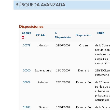
BÚSQUEDA AVANZADA
Disposiciones
Código
F.
Título
CC.AA.
Disposición
Disposición
30379
Murcia
24/09/2009
Orden
de la Conse
regula la a
modelos de
así como el
evaluación
30500
Extremadura
16/10/2009
Decreto
220/2009, p
Extremeña 
30704
Asturias
28/10/2009
Resolución
de 20 de oc
por la que 
autoevaluac
privada sos
Asturias pa
31786
Galicia
10/04/2018
Resolución
de la Direc