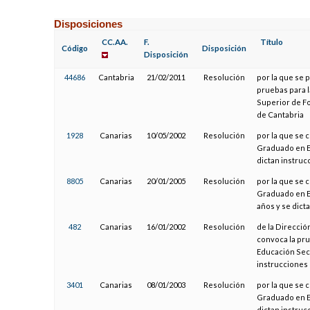
Disposiciones
CC.AA.
F.
Título
Código
Disposición
Disposición
44686
Cantabria
21/02/2011
Resolución
por la que se 
pruebas para l
Superior de F
de Cantabria
1928
Canarias
10/05/2002
Resolución
por la que se c
Graduado en E
dictan instruc
8805
Canarias
20/01/2005
Resolución
por la que se c
Graduado en E
años y se dict
482
Canarias
16/01/2002
Resolución
de la Direcció
convoca la pru
Educación Secu
instrucciones 
3401
Canarias
08/01/2003
Resolución
por la que se c
Graduado en E
dictan instruc