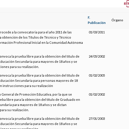
F.
Órgano
Publicación
procede a la convocatoria para el año 2011 de las
01/03/2011
a obtención de los Títulos de Técnico y Técnico
ormación Profesional Inicial en la Comunidad Autónoma
onvoca la prueba libre para la obtención del título de
24/05/2002
ducación Secundaria para mayores de 18 años y se
ciones para su realización.
onvoca la prueba libre para la obtención del título de
01/02/2005
ducación Secundaria para personas mayores de 18
an instrucciones para su realización
n General de Promoción Educativa, por la que se
01/02/2002
eba libre para la obtención del título de Graduado en
ndaria para mayores de 18 años y se dictan
para su realización.
onvoca la prueba libre para la obtención del título de
27/01/2003
ducación Secundaria para mayores de 18 años y se
ciones para su realización