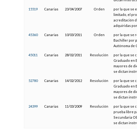
15519
Canarias
23/04/2007
Orden
por la que se 
limitado, el p
acreditación d
adquiridas por
45360
Canarias
10/03/2011
Orden
por la que se r
Bachiller por
Autónoma de 
45011
Canarias
28/02/2011
Resolución
por la que se c
Graduado en E
mayores de di
se dictan inst
52780
Canarias
14/02/2012
Resolución
por la que se 
Graduado en E
mayores de di
se dictan inst
24399
Canarias
11/03/2009
Resolución
por la que se
prueba libre p
Secundaria Ob
se dictan inst