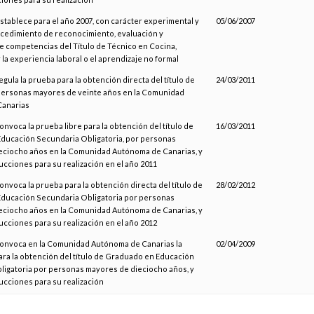
establece para el año 2007, con carácter experimental y
05/06/2007
rocedimiento de reconocimiento, evaluación y
e competencias del Título de Técnico en Cocina,
 la experiencia laboral o el aprendizaje no formal
egula la prueba para la obtención directa del título de
24/03/2011
 personas mayores de veinte años en la Comunidad
Canarias
onvoca la prueba libre para la obtención del título de
16/03/2011
ducación Secundaria Obligatoria, por personas
eciocho años en la Comunidad Autónoma de Canarias, y
rucciones para su realización en el año 2011
convoca la prueba para la obtención directa del título de
28/02/2012
ducación Secundaria Obligatoria por personas
eciocho años en la Comunidad Autónoma de Canarias, y
rucciones para su realización en el año 2012
 convoca en la Comunidad Autónoma de Canarias la
02/04/2009
ara la obtención del título de Graduado en Educación
ligatoria por personas mayores de dieciocho años, y
rucciones para su realización