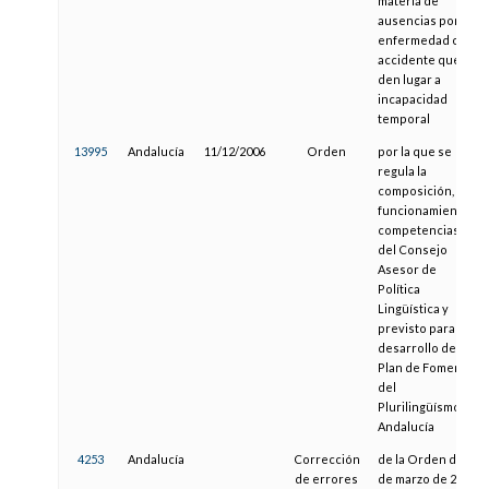
materia de
ausencias por
enfermedad o
accidente que no
den lugar a
incapacidad
temporal
13995
Andalucía
11/12/2006
Orden
por la que se
regula la
composición,
funcionamiento y
competencias
del Consejo
Asesor de
Política
Lingüística y
previsto para el
desarrollo del
Plan de Fomento
del
Plurilingüísmo en
Andalucía
4253
Andalucía
Corrección
de la Orden de 21
de errores
de marzo de 2003,