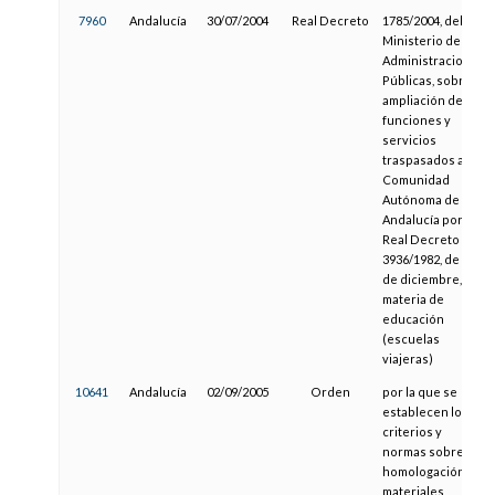
7960
Andalucía
30/07/2004
Real Decreto
1785/2004, del
Ministerio de
Administraciones
Públicas, sobre
ampliación de
funciones y
servicios
traspasados a la
Comunidad
Autónoma de
Andalucía por el
Real Decreto
3936/1982, de 29
de diciembre, en
materia de
educación
(escuelas
viajeras)
10641
Andalucía
02/09/2005
Orden
por la que se
establecen los
criterios y
normas sobre
homologación de
materiales