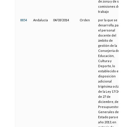
de zona y de sus
comisiones de
trabajo
8854
Andalucía
04/03/2014
Orden
por la que se
desarrolla, para
el personal
docente del
ámbito de
gestión de la
Consejería de
Educación,
Cultura y
Deporte, lo
establecido en la
disposición
adicional
trigésima octava
de la Ley 17/2012,
de 27 de
diciembre, de
Presupuestos
Generales del
Estado para el
año 2013, en