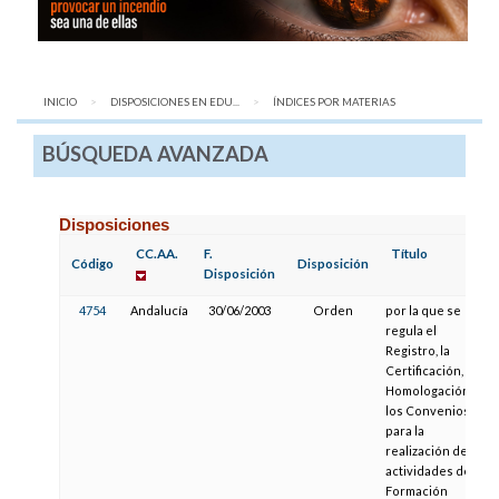
INICIO
DISPOSICIONES EN EDU...
AQUÍ:
ÍNDICES POR MATERIAS
BÚSQUEDA AVANZADA
Disposiciones
CC.AA.
F.
Título
Código
Disposición
Disposición
4754
Andalucía
30/06/2003
Orden
por la que se
regula el
Registro, la
Certificación, la
Homologación y
los Convenios
para la
realización de
actividades de
Formación