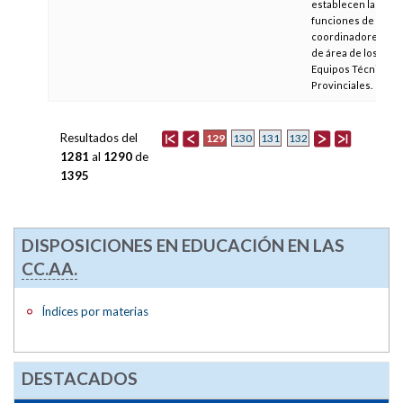
establecen las
funciones de los
coordinadores
de área de los
Equipos Técnicos
Provinciales.
Resultados del
129
130
131
132
1281
al
1290
de
1395
DISPOSICIONES EN EDUCACIÓN EN LAS
CC.AA.
Índices por materias
DESTACADOS