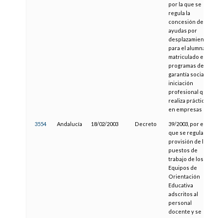
por la que se
regula la
concesión de
ayudas por
desplazamiento
para el alumnado
matriculado en
programas de
garantía social de
iniciación
profesional que
realiza prácticas
en empresas
3554
Andalucía
18/02/2003
Decreto
39/2003, por el
que se regula la
provisión de los
puestos de
trabajo de los
Equipos de
Orientación
Educativa
adscritos al
personal
docente y se