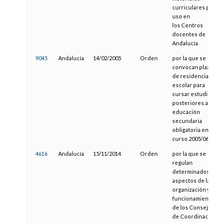
curriculares para
uso en
los Centros
docentes de
Andalucía
9045
Andalucía
14/02/2005
Orden
por la que se
convocan plazas
de residencia
escolar para
cursar estudios
posteriores a la
educación
secundaria
obligatoria en el
curso 2005/06
4616
Andalucía
15/11/2014
Orden
por la que se
regulan
determinados
aspectos de la
organización y el
funcionamiento
de los Consejos
de Coordinación