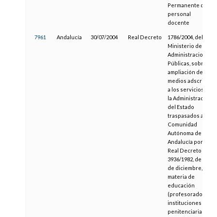
Permanente del
personal
docente
7961
Andalucía
30/07/2004
Real Decreto
1786/2004, del
Ministerio de
Administraciones
Públicas, sobre
ampliación de
medios adscritos
a los servicios de
la Administración
del Estado
traspasados a la
Comunidad
Autónoma de
Andalucía por el
Real Decreto
3936/1982, de 29
de diciembre, en
materia de
educación
(profesorado de
instituciones
penitenciarias)