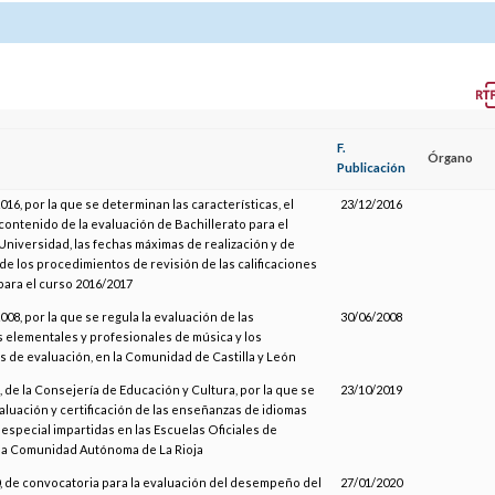
F.
Órgano
Publicación
16, por la que se determinan las características, el
23/12/2016
 contenido de la evaluación de Bachillerato para el
 Universidad, las fechas máximas de realización y de
de los procedimientos de revisión de las calificaciones
para el curso 2016/2017
08, por la que se regula la evaluación de las
30/06/2008
elementales y profesionales de música y los
de evaluación, en la Comunidad de Castilla y León
 de la Consejería de Educación y Cultura, por la que se
23/10/2019
valuación y certificación de las enseñanzas de idiomas
especial impartidas en las Escuelas Oficiales de
la Comunidad Autónoma de La Rioja
 de convocatoria para la evaluación del desempeño del
27/01/2020