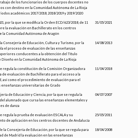
rabajo de los funcionarios de los cuerpos docentes no
ios con destino en la Comunidad Autónoma de La Rioja
riodos académicos 2017/2018, 2018/2019 y 2019/2020
1, por la que se modifica la Orden ECD/623/2018, de 11
31/05/2021
obre la evaluación en Bachillerato en los centros
e la Comunidad Autónoma de Aragón
 la Consejería de Educación, Cultura y Turismo, por la
14/08/2013
la el proceso de evaluación de las enseñanzas
superiores conducentes a la obtención del Título
e Diseño en la Comunidad Autónoma de La Rioja
se regula la constitución de la Comisión Organizadora
11/04/2018
a de evaluación de Bachillerato para el acceso a la
, así como el procedimiento de evaluación para el
s enseñanzas universitarias de Grado
jería de Educación y Ciencia, por la que se regula la
04/07/2007
del alumnado que cursa las enseñanzas elementales y
les de danza
se regula la prueba de evaluación ESCALA y su
25/05/2011
to de aplicación en los centros docentes de Andalucía
de la Consejería de Educación, por la que se regula para
18/04/2008
d de Madrid la evaluación en las enseñanzas