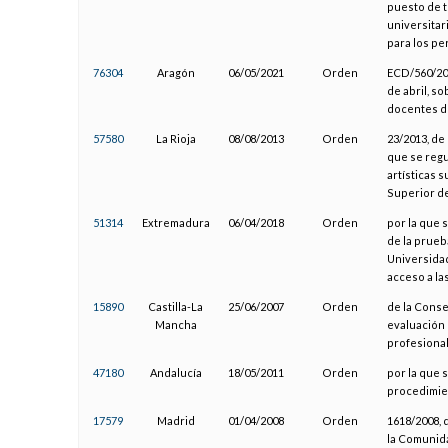
puesto de t
universitar
para los pe
76304
Aragón
06/05/2021
Orden
ECD/560/202
de abril, s
docentes d
57580
La Rioja
08/08/2013
Orden
23/2013, de
que se regu
artísticas 
Superior d
51314
Extremadura
06/04/2018
Orden
por la que 
de la prueb
Universidad
acceso a la
15890
Castilla-La
25/06/2007
Orden
de la Conse
Mancha
evaluación 
profesiona
47180
Andalucía
18/05/2011
Orden
por la que 
procedimien
17579
Madrid
01/04/2008
Orden
1618/2008, 
la Comunida