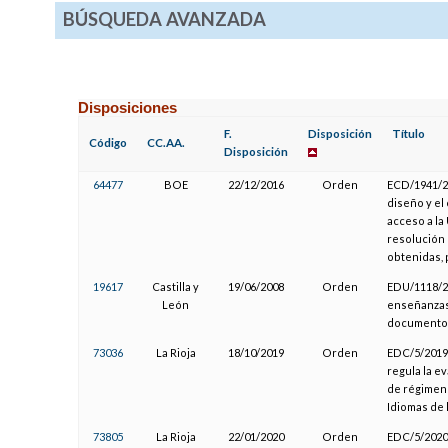
BÚSQUEDA AVANZADA
Disposiciones
F.
Disposición
Título
Código
CC.AA.
Disposición
64477
BOE
22/12/2016
Orden
ECD/1941/20
diseño y el
acceso a la
resolución 
obtenidas, 
19617
Castilla y
19/06/2008
Orden
EDU/1118/20
León
enseñanzas 
documentos 
73036
La Rioja
18/10/2019
Orden
EDC/5/2019,
regula la e
de régimen 
Idiomas de 
73805
La Rioja
22/01/2020
Orden
EDC/5/2020,