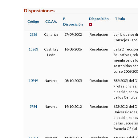
Disposiciones
F.
Disposición
Título
Código
CC.AA.
Disposición
2836
Canarias
27/09/2002
Resolución
por la que se d
Consejos Escol
13263
Castilla y
16/08/2006
Resolución
de la Direcció
León
Educativos, rel
miembros de lo
sostenidos con 
curso 2006/200
10749
Navarra
03/10/2005
Resolución
882/2005, del 
Profesionales, 
elección, renov
de los Centros
9784
Navarra
19/10/2012
Resolución
653/2012, del 
Universidades, 
elección, renov
de las Escuelas
Escuela Oficial
14297
Navarra
15/10/2013
Resolución
541/2013, del 