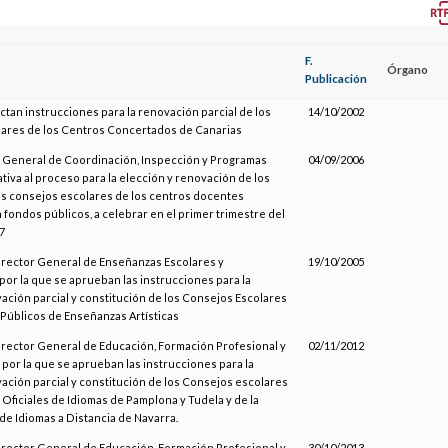
F.
Órgano
Publicación
ictan instrucciones para la renovación parcial de los
14/10/2002
ares de los Centros Concertados de Canarias
n General de Coordinación, Inspección y Programas
04/09/2006
ativa al proceso para la elección y renovación de los
s consejos escolares de los centros docentes
fondos públicos, a celebrar en el primer trimestre del
7
Director General de Enseñanzas Escolares y
19/10/2005
por la que se aprueban las instrucciones para la
ación parcial y constitución de los Consejos Escolares
 Públicos de Enseñanzas Artísticas
Director General de Educación, Formación Profesional y
02/11/2012
por la que se aprueban las instrucciones para la
ación parcial y constitución de los Consejos escolares
 Oficiales de Idiomas de Pamplona y Tudela y de la
 de Idiomas a Distancia de Navarra.
Director General de Educación, Formación Profesional y
30/10/2013