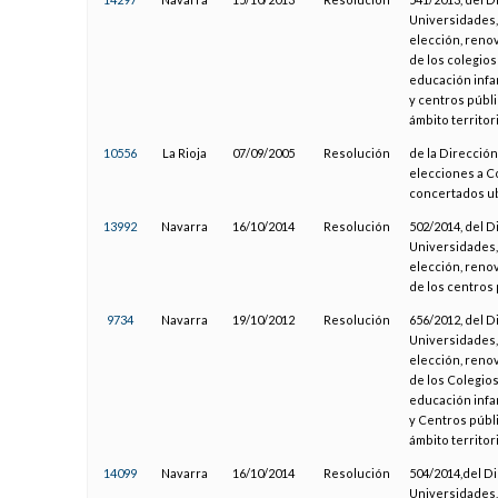
Universidades, 
elección, renov
de los colegios
educación infan
y centros públ
ámbito territor
10556
La Rioja
07/09/2005
Resolución
de la Dirección
elecciones a C
concertados ub
13992
Navarra
16/10/2014
Resolución
502/2014, del 
Universidades, 
elección, renov
de los centros
9734
Navarra
19/10/2012
Resolución
656/2012, del 
Universidades, 
elección, renov
de los Colegio
educación infan
y Centros públ
ámbito territor
14099
Navarra
16/10/2014
Resolución
504/2014,del D
Universidades, 