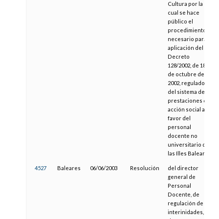
Cultura por la
cual se hace
público el
procedimiento
necesario para la
aplicación del
Decreto
128/2002, de 18
de octubre de
2002, regulador
del sistema de
prestaciones de
acción social a
favor del
personal
docente no
universitario de
las Illes Balears
4527
Baleares
06/06/2003
Resolución
del director
general de
Personal
Docente, de
regulación de las
interinidades, y