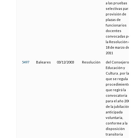
a las pruebas
selectivas para la
provisión de
plazas de
funcionarios
docentes
convocadas por
la Resolución de
18 de marzo de
2011
5497
Baleares
03/12/2003
Resolución
del Consejero de
Educación y
Cultura , por la
que se regula el
procedimiento
que regirá la
convocatoria
para el año 2004
de la jubilación
anticipada
voluntaria,
conforme a la
disposición
transitoria