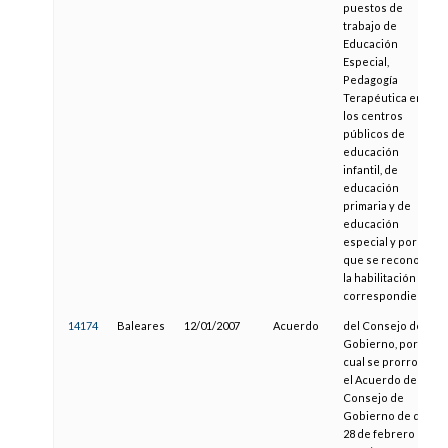
puestos de
trabajo de
Educación
Especial,
Pedagogía
Terapéutica en
los centros
públicos de
educación
infantil, de
educación
primaria y de
educación
especial y por la
que se reconoce
la habilitación
correspondiente
14174
Baleares
12/01/2007
Acuerdo
del Consejo de
Gobierno, por el
cual se prorroga
el Acuerdo del
Consejo de
Gobierno de día
28 de febrero de