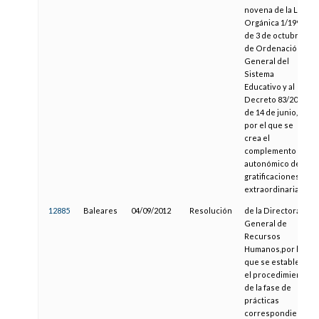
novena de la Ley
Orgánica 1/1990,
de 3 de octubre,
de Ordenación
General del
Sistema
Educativo y al
Decreto 83/2002,
de 14 de junio,
por el que se
crea el
complemento
autonómico de
gratificaciones
extraordinarias.
12885
Baleares
04/09/2012
Resolución
de la Directora
General de
Recursos
Humanos,por la
que se establece
el procedimiento
de la fase de
prácticas
correspondiente