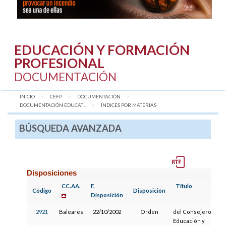
EDUCACIÓN Y FORMACIÓN
PROFESIONAL
DOCUMENTACIÓN
INICIO
CEFP
DOCUMENTACIÓN
DOCUMENTACIÓN EDUCAT...
AQUÍ:
ÍNDICES POR MATERIAS
BÚSQUEDA AVANZADA
Disposiciones
CC.AA.
F.
Título
Código
Disposición
Disposición
2921
Baleares
22/10/2002
Orden
del Consejero de
Educación y