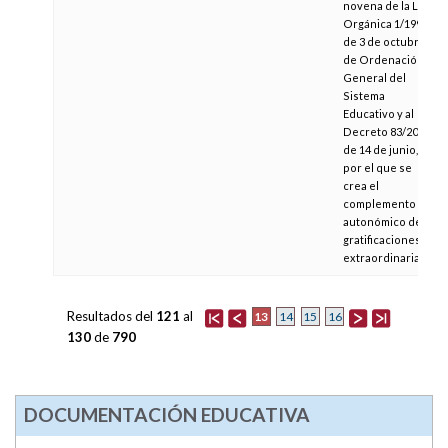
novena de la Ley
Orgánica 1/1990,
de 3 de octubre,
de Ordenación
General del
Sistema
Educativo y al
Decreto 83/2002,
de 14 de junio,
por el que se
crea el
complemento
autonómico de
gratificaciones
extraordinarias
Resultados del
121
al
13
14
15
16
130
de
790
DOCUMENTACIÓN EDUCATIVA