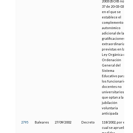
2003 (BOIB núm.
37 de 20-03-03),
en el que se
establece el
complemento
autonómico
adicional de las
gratificaciones
extraordinarias
previstas en la
Ley Orgánica de
Ordenación
General del
Sistema
Educativo para
los funcionarios
docentes no
universitarios
que optan a la
jubilación
voluntaria
anticipada
2795
Baleares
27/09/2002
Decreto
118/2002, por el
cual se aprueban
medidas