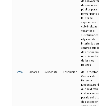
de convocatoria
de concurso
público para
formar parte de
la lista de
aspirantes a
cubrir plazas
vacantes o
sustituciones en
régimen de
interinidad en
centros públicos
de enseñanzas
no universitarias
de las Illes
Balears.
9956
Baleares
03/06/2005
Resolución
del Direcctor
General de
Personal
Docente, por la
que se dictan
instrucciones
para la solicitud
de destino en
comisión de