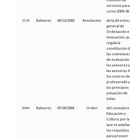
servicios para el
curso 2005-06
3154
Baleares
04/12/2002
Resolución
de la directora
general de
Ordenación e
Innovación, que
regula la
constitución de
las comisiones
de evaluación de
los asesores y
las asesoras de
los centros de
profesorado y
los principios de
actuación de
éstas
8444
Baleares
07/05/2001
Orden
del consejero de
Educación y
Cultura, por la
que se amplían
los requisitos
para proveer