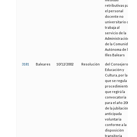
retributivas para
el personal
docente no
universitario que
trabaja al
servicio de la
Administración
de la Comunidad
Autónoma de las
Illes Balears
3181
Baleares
10/12/2002
Resolución
del Consejero de
Educación y
Cultura, por la
que se regula el
procedimiento
que regirá la
convocatoria
para el año 2003
de la jubilación
anticipada
voluntaria
conforme a la
disposición
transitoria