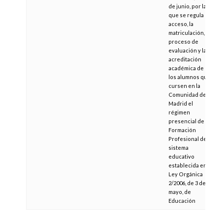
de junio, por la
que se regula el
acceso, la
matriculación, el
proceso de
evaluación y la
acreditación
académica de
los alumnos que
cursen en la
Comunidad de
Madrid el
régimen
presencial de la
Formación
Profesional del
sistema
educativo
establecida en la
Ley Orgánica
2/2006, de 3 de
mayo, de
Educación