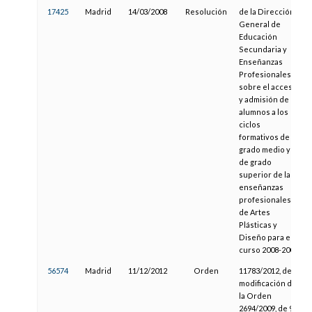
17425
Madrid
14/03/2008
Resolución
de la Dirección
General de
Educación
Secundaria y
Enseñanzas
Profesionales,
sobre el acceso
y admisión de
alumnos a los
ciclos
formativos de
grado medio y
de grado
superior de las
enseñanzas
profesionales
de Artes
Plásticas y
Diseño para el
curso 2008-2009
56574
Madrid
11/12/2012
Orden
11783/2012, de
modificación de
la Orden
2694/2009, de 9