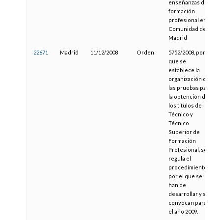
enseñanzas de
formación
profesional en la
Comunidad de
Madrid
22671
Madrid
11/12/2008
Orden
5752/2008, por la
que se
establece la
organización de
las pruebas para
la obtención de
los títulos de
Técnico y
Técnico
Superior de
Formación
Profesional, se
regula el
procedimiento
por el que se
han de
desarrollar y se
convocan para
el año 2009.