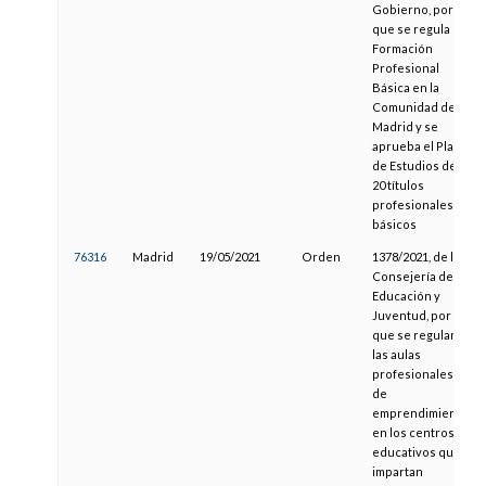
Gobierno, por el
que se regula la
Formación
Profesional
Básica en la
Comunidad de
Madrid y se
aprueba el Plan
de Estudios de
20 títulos
profesionales
básicos
76316
Madrid
19/05/2021
Orden
1378/2021, de la
Consejería de
Educación y
Juventud, por la
que se regulan
las aulas
profesionales
de
emprendimiento
en los centros
educativos que
impartan