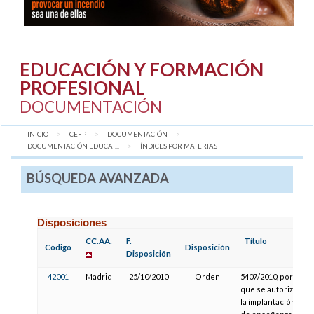
EDUCACIÓN Y FORMACIÓN
PROFESIONAL
DOCUMENTACIÓN
INICIO
CEFP
DOCUMENTACIÓN
DOCUMENTACIÓN EDUCAT...
AQUÍ:
ÍNDICES POR MATERIAS
BÚSQUEDA AVANZADA
Disposiciones
CC.AA.
F.
Título
Código
Disposición
Disposición
42001
Madrid
25/10/2010
Orden
5407/2010, por la
que se autoriza
la implantación