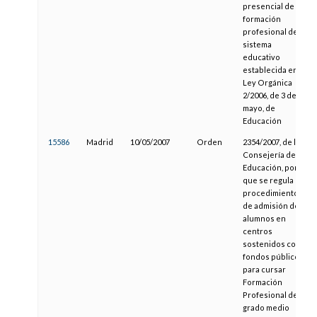
presencial de la
formación
profesional del
sistema
educativo
establecida en la
Ley Orgánica
2/2006, de 3 de
mayo, de
Educación
15586
Madrid
10/05/2007
Orden
2354/2007, de la
Consejería de
Educación, por la
que se regula el
procedimiento
de admisión de
alumnos en
centros
sostenidos con
fondos públicos
para cursar
Formación
Profesional de
grado medio