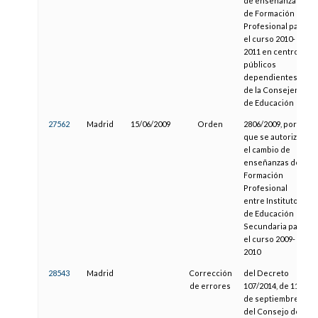
de enseñanzas
de Formación
Profesional para
el curso 2010-
2011 en centros
públicos
dependientes
de la Consejería
de Educación
27562
Madrid
15/06/2009
Orden
2806/2009, por la
que se autoriza
el cambio de
enseñanzas de
Formación
Profesional
entre Institutos
de Educación
Secundaria para
el curso 2009-
2010
28543
Madrid
Corrección
del Decreto
de errores
107/2014, de 11
de septiembre,
del Consejo de