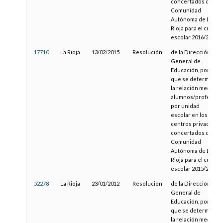
concertados de la
Comunidad
Autónoma de La
Rioja para el curso
escolar 2016/2017
17710
La Rioja
13/02/2015
Resolución
de la Dirección
General de
Educación, por la
que se determina
la relación media
alumnos/profesor
por unidad
escolar en los
centros privados
concertados de la
Comunidad
Autónoma de La
Rioja para el curso
escolar 2015/2016
52278
La Rioja
23/01/2012
Resolución
de la Dirección
General de
Educación, por la
que se determina
la relación media