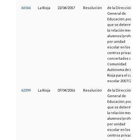
66566
La Rioja
22/06/2017
Resolución
de la Dirección
General de
Educación, por la
que se determina
la relación media
alumnos/profesor
por unidad
escolar en los
centros privados
concertados de la
Comunidad
Autónoma de La
Rioja para el curso
escolar 2017/2018
62399
La Rioja
07/04/2016
Resolución
de la Dirección
General de
Educación, por la
que se determina
la relación media
alumnos/profesor
por unidad
escolar en los
centros privados