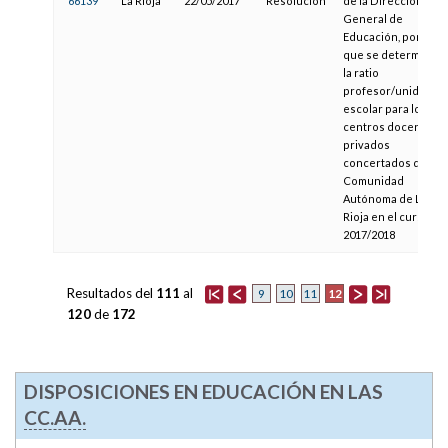
66139
La Rioja
22/05/2017
Resolución
de la Dirección
General de
Educación, por la
que se determina
la ratio
profesor/unidad
escolar para los
centros docentes
privados
concertados de la
Comunidad
Autónoma de La
Rioja en el curso
2017/2018
Resultados del
111
al
12
9
10
11
120
de
172
DISPOSICIONES EN EDUCACIÓN EN LAS
CC.AA.