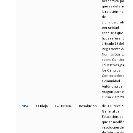
Académica, por la
que se determina
la relación media
de
alumnos/profesor
por unidad
escolar, a que
hace referencia el
artículo 16 del
Reglamento de
Normas Básicas
sobre Conciertos
Educativos, para
los Centros
Concertados de la
Comunidad
Autónoma de
Aragón, para el
curso 2012-2013
7854
La Rioja
12/08/2004
Resolución
de la Dirección
General de
Educación, por la
que se modifica la
resolución de 23
de febrero de