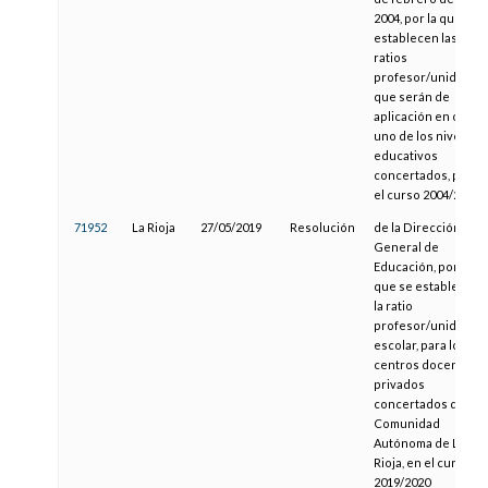
2004, por la que se
establecen las
ratios
profesor/unidad
que serán de
aplicación en cada
uno de los niveles
educativos
concertados, para
el curso 2004/2005
71952
La Rioja
27/05/2019
Resolución
de la Dirección
General de
Educación, por la
que se establece
la ratio
profesor/unidad
escolar, para los
centros docentes
privados
concertados de la
Comunidad
Autónoma de La
Rioja, en el curso
2019/2020