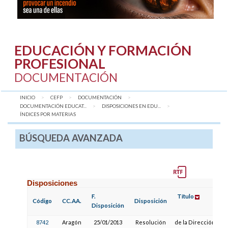
EDUCACIÓN Y FORMACIÓN
PROFESIONAL
DOCUMENTACIÓN
INICIO
CEFP
DOCUMENTACIÓN
DOCUMENTACIÓN EDUCAT...
DISPOSICIONES EN EDU...
AQUÍ:
ÍNDICES POR MATERIAS
BÚSQUEDA AVANZADA
Disposiciones
F.
Título
Código
CC.AA.
Disposición
Disposición
8742
Aragón
25/01/2013
Resolución
de la Dirección