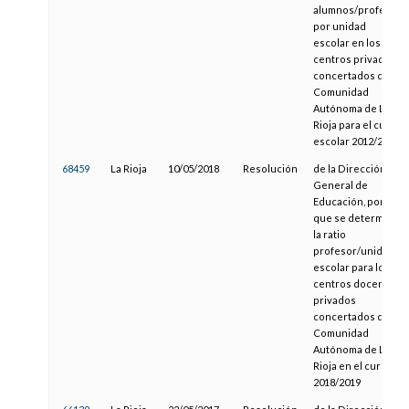
alumnos/profesor
por unidad
escolar en los
centros privados
concertados de la
Comunidad
Autónoma de La
Rioja para el curso
escolar 2012/2013
68459
La Rioja
10/05/2018
Resolución
de la Dirección
General de
Educación, por la
que se determina
la ratio
profesor/unidad
escolar para los
centros docentes
privados
concertados de la
Comunidad
Autónoma de La
Rioja en el curso
2018/2019