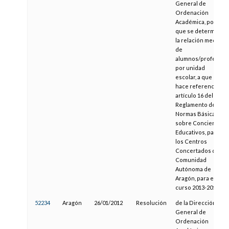
General de
Ordenación
Académica, por la
que se determina
la relación media
de
alumnos/profesor
por unidad
escolar, a que
hace referencia el
artículo 16 del
Reglamento de
Normas Básicas
sobre Conciertos
Educativos, para
los Centros
Concertados de la
Comunidad
Autónoma de
Aragón, para el
curso 2013-2014
52234
Aragón
26/01/2012
Resolución
de la Dirección
General de
Ordenación