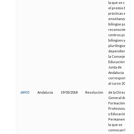
la que se convo
el premio buena
prácticas en
enseñanza
bilingüe para el
reconocimiento
centros público
bilingües y
plurilingües
dependientes d
la Consejería de
Educación de la
Junta de
Andalucía
correspondient
al curso 2017-20
68935
Andalucía
19/05/2018
Resolución
de la Dirección
General de
Formación
Profesional Inici
y Educación
Permanente, po
la que se
convocan los