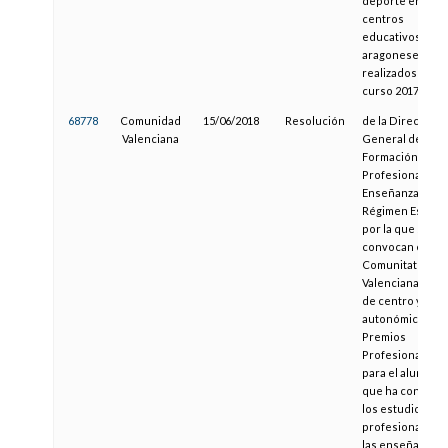
deporte en los
centros
educativos
aragoneses
realizados en el
curso 2017/2018
68778
Comunidad
15/06/2018
Resolución
de la Dirección
Valenciana
General de
Formación
Profesional y
Enseñanzas de
Régimen Especia
por la que se
convocan en la
Comunitat
Valenciana, la fa
de centro y la fa
autonómica de l
Premios
Profesionales,
para el alumnad
que ha concluid
los estudios
profesionales d
las enseñanzas 