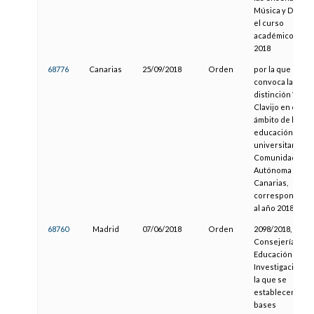
Música y Danza 
el curso
académico 2017
2018
68776
Canarias
25/09/2018
Orden
por la que se
convoca la
distinción Viera 
Clavijo en el
ámbito de la
educación no
universitaria de 
Comunidad
Autónoma de
Canarias,
correspondient
al año 2018
68760
Madrid
07/06/2018
Orden
2098/2018, de la
Consejería de
Educación e
Investigación, p
la que se
establecen las
bases