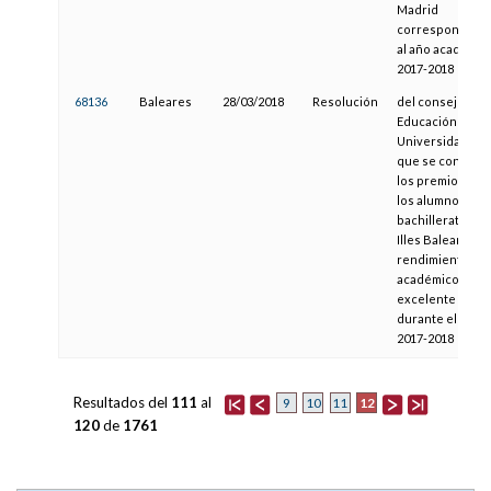
Madrid
correspondient
al año académic
2017-2018
68136
Baleares
28/03/2018
Resolución
del consejero d
Educación y
Universidad por 
que se convoca
los premios par
los alumnos de
bachillerato de 
Illes Balears co
rendimiento
académico
excelente
durante el curs
2017-2018
Resultados del
111
al
12
9
10
11
120
de
1761