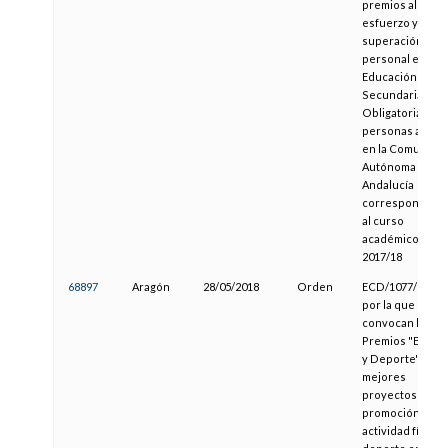
premios al
esfuerzo y a la
superación
personal en
Educación
Secundaria
Obligatoria para
personas adulta
en la Comunida
Autónoma de
Andalucía
correspondient
al curso
académico
2017/18
68897
Aragón
28/05/2018
Orden
ECD/1077/2018,
por la que se
convocan los IV
Premios "Escuel
y Deporte" a los
mejores
proyectos de
promoción de la
actividad física y