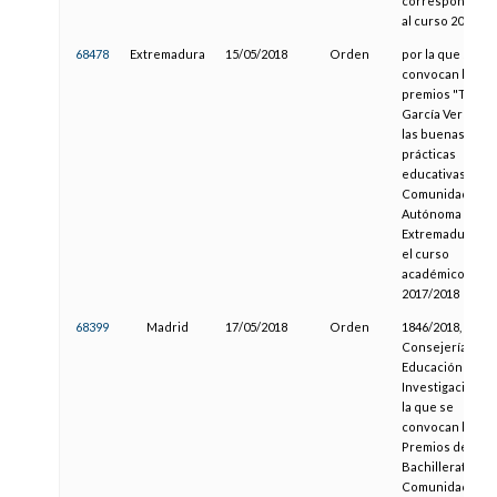
correspondient
al curso 2017-20
68478
Extremadura
15/05/2018
Orden
por la que se
convocan los
premios "Tomás
García Verdejo" 
las buenas
prácticas
educativas en la
Comunidad
Autónoma de
Extremadura pa
el curso
académico
2017/2018
68399
Madrid
17/05/2018
Orden
1846/2018, de la
Consejería de
Educación e
Investigación, p
la que se
convocan los
Premios de
Bachillerato de 
Comunidad de