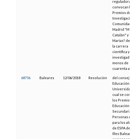
reguladoras y s
convocan los
Premios de
Investigación de
Comunidad de
Madrid "Miguel
Catalán" y ?Juliá
Marías? de 2018 
la carrera
científica y a
investigadores 
menos de
cuarenta años
68756
Baleares
12/06/2018
Resolución
del consejero d
Educación y
Universidad por 
cual se convoca
los Premios de
Educación
Secundaria par
Personas Adult
para los alumno
de ESPA de las
Illes Balears