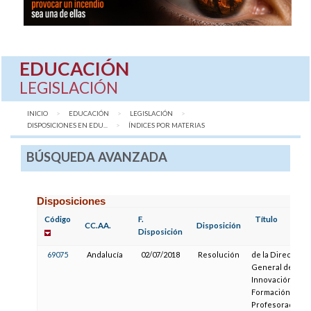
EDUCACIÓN
LEGISLACIÓN
INICIO
EDUCACIÓN
LEGISLACIÓN
DISPOSICIONES EN EDU...
AQUÍ:
ÍNDICES POR MATERIAS
BÚSQUEDA AVANZADA
Disposiciones
Código
F.
Título
CC.AA.
Disposición
Disposición
69075
Andalucía
02/07/2018
Resolución
de la Dirección
General de
Innovación y
Formación del
Profesorado, po