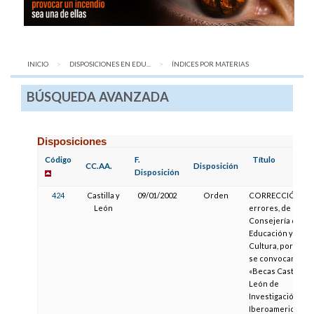
INICIO
DISPOSICIONES EN EDU...
AQUÍ:
ÍNDICES POR MATERIAS
BÚSQUEDA AVANZADA
Disposiciones
Código
F.
Título
CC.AA.
Disposición
Disposición
424
Castilla y
09/01/2002
Orden
CORRECCIÓN de
León
errores, de la
Consejería de
Educación y
Cultura, por la qu
se convocan las
«Becas Castilla y
León de
Investigación
Iberoamericana».