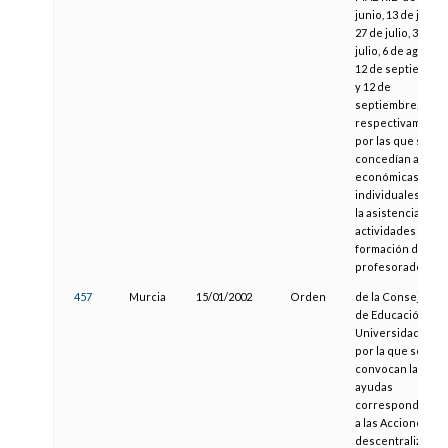
junio, 13 de julio,
27 de julio, 30 de
julio, 6 de agosto,
12 de septiembre
y 12 de
septiembre,
respectivamente)
por las que se
concedían ayuda
económicas
individuales para
la asistencia a
actividades de
formación del
profesorado.
457
Murcia
15/01/2002
Orden
de la Consejería
de Educación y
Universidades,
por la que se
convocan las
ayudas
correspondiente
a las Acciones
descentralizadas