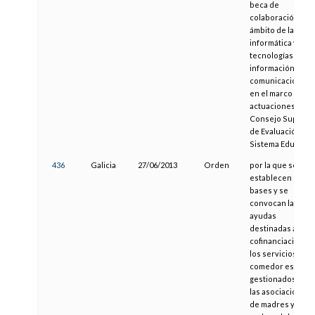
beca de
colaboración en e
ámbito de la
informática y las
tecnologías de la
información y las
comunicaciones
en el marco de la
actuaciones del
Consejo Superio
de Evaluación del
Sistema Educativ
436
Galicia
27/06/2013
Orden
por la que se
establecen las
bases y se
convocan las
ayudas
destinadas a la
cofinanciación de
los servicios de
comedor escolar
gestionados por
las asociaciones
de madres y