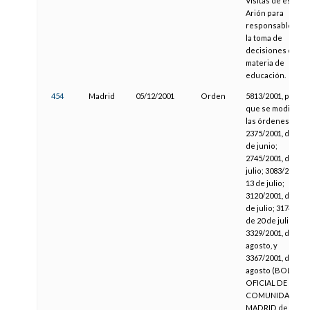
Visitas de estudi
Arión para
responsables en
la toma de
decisiones en
materia de
educación.
454
Madrid
05/12/2001
Orden
5813/2001, por la
que se modifican
las órdenes
2375/2001, de 14
de junio;
2745/2001, de 4 d
julio; 3083/2001, d
13 de julio;
3120/2001, de 17
de julio; 3174/2001
de 20 de julio;
3329/2001, de 2 d
agosto, y
3367/2001, de 3 d
agosto (BOLETÍN
OFICIAL DE LA
COMUNIDAD DE
MADRID de 29 de