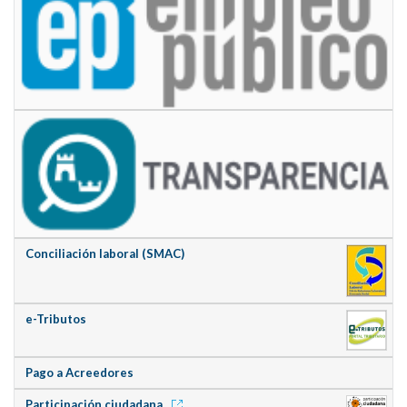
Conciliación laboral (SMAC)
e-Tributos
Pago a Acreedores
Participación ciudadana