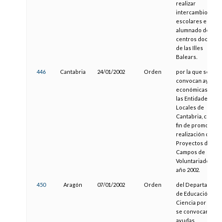
realizar
intercambios
escolares entre e
alumnado de
centros docente
de las Illes
Balears.
446
Cantabria
24/01/2002
Orden
por la que se
convocan ayudas
económicas para
las Entidades
Locales de
Cantabria, con el
fin de promover l
realización de
Proyectos de
Campos de
Voluntariado, en e
año 2002.
450
Aragón
07/01/2002
Orden
del Departament
de Educación y
Ciencia por la qu
se convocan las
ayudas