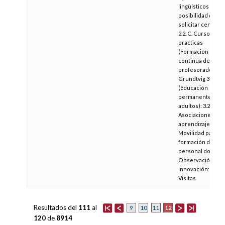
lingüísticos con
posibilidad de
solicitar centros,
2.2. C. Cursos de
prácticas
(Formación
continua del
profesorado).
Grundtvig 3
(Educación
permanente de
adultos): 3.2
Asociaciones de
aprendizaje y 3.3
Movilidad para la
formación del
personal docente
Observación e
innovación:
Visitas
Resultados del
111
al
12
9
10
11
120
de
8914