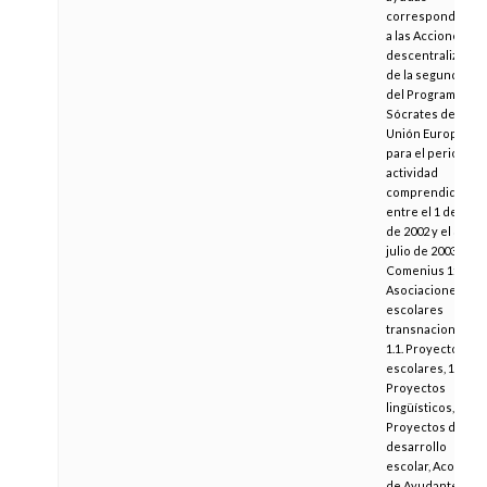
correspondiente
a las Acciones
descentralizadas
de la segunda fas
del Programa
Sócrates de la
Unión Europea
para el periodo d
actividad
comprendido
entre el 1 de juni
de 2002 y el 31 de
julio de 2003:
Comenius 1:
Asociaciones
escolares
transnacionales:
1.1. Proyectos
escolares, 1.2.
Proyectos
lingüísticos, 1.3.
Proyectos de
desarrollo
escolar, Acogida
de Ayudantes