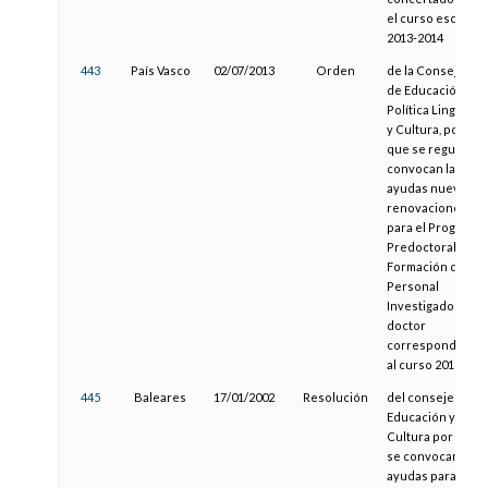
el curso escolar
2013-2014
443
País Vasco
02/07/2013
Orden
de la Consejera
de Educación,
Política Lingüístic
y Cultura, por la
que se regulan y
convocan las
ayudas nuevas y
renovaciones
para el Programa
Predoctoral, de
Formación de
Personal
Investigador no
doctor
correspondiente
al curso 2013-201
445
Baleares
17/01/2002
Resolución
del consejero de
Educación y
Cultura por la cua
se convocan
ayudas para