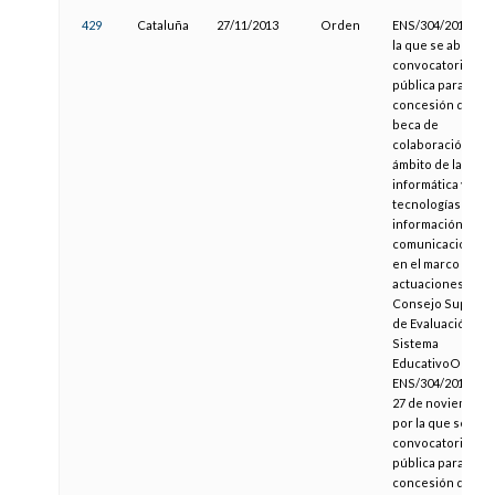
429
Cataluña
27/11/2013
Orden
ENS/304/2013, po
la que se abre
convocatoria
pública para la
concesión de un
beca de
colaboración en e
ámbito de la
informática y las
tecnologías de la
información y las
comunicaciones
en el marco de la
actuaciones del
Consejo Superio
de Evaluación del
Sistema
EducativoORDEN
ENS/304/2013, de
27 de noviembre,
por la que se abr
convocatoria
pública para la
concesión de un