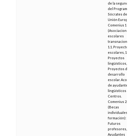
de la segunda fas
del Programa
Sócrates de la
Unión Europea:
Comenius 1
(Asociaciones
escolares
transnacionales):
1.1. Proyectos
escolares, 1.2.
Proyectos
lingüísticos, 1.3.
Proyectos de
desarrollo
escolar. Acogida
de ayudantes
lingüísticos de lo
Centros.
Comenius 2.2
(Becas
individuales de
formación): 2.2. A.
Futuros
profesores, 2.2. B.
Ayudantes