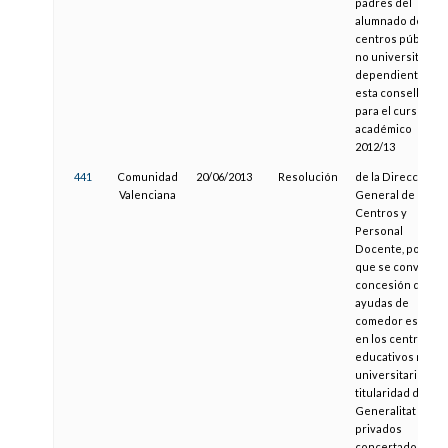
padres del
alumnado de los
centros públicos
no universitarios
dependientes de
esta consellería,
para el curso
académico
2012/13
441
Comunidad
20/06/2013
Resolución
de la Dirección
Valenciana
General de
Centros y
Personal
Docente, por la
que se convoca l
concesión de
ayudas de
comedor escolar
en los centros
educativos no
universitarios de
titularidad de la
Generalitat y
privados
concertados par