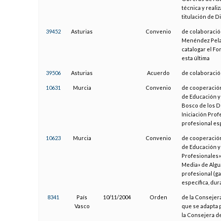
técnica y realiz
titulación de 
39452
Asturias
Convenio
de colaboración
Menéndez Pelay
catalogar el F
esta última
39506
Asturias
Acuerdo
de colaboració
10631
Murcia
Convenio
de cooperación
de Educación y
Bosco de los D
Iniciación Prof
profesional es
10623
Murcia
Convenio
de cooperación
de Educación y
Profesionales»
Media» de Algua
profesional (ga
específica, du
8341
País
10/11/2004
Orden
de la Consejera
Vasco
que se adapta p
la Consejera de