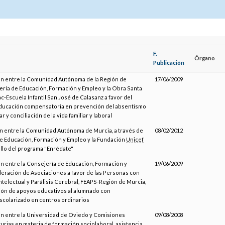
F.
Órgano
Publicación
n entre la Comunidad Autónoma de la Región de
17/06/2009
ería de Educación, Formación y Empleo y la Obra Santa
ac-Escuela Infantil San José de Calasanz a favor del
ducación compensatoria en prevención del absentismo
r y conciliación de la vida familiar y laboral
n entre la Comunidad Autónoma de Murcia, a través de
08/02/2012
de Educación, Formación y Empleo y la Fundación
Unicef
ollo del programa "Enrédate"
n entre la Consejería de Educación, Formación y
19/06/2009
deración de Asociaciones a favor de las Personas con
telectual y Parálisis Cerebral, FEAPS-Región de Murcia,
ción de apoyos educativos al alumnado con
scolarizado en centros ordinarios
n entre la Universidad de Oviedo y Comisiones
09/08/2008
urias en materia de formación sociolaboral, asistencia