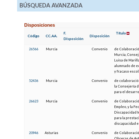
BÚSQUEDA AVANZADA
Disposiciones
F.
Título
Código
CC.AA.
Disposición
Disposición
26566
Murcia
Convenio
de Colaboració
Murcia, Consej
Luisa de Marill
alumnado de e
y fracaso escola
52436
Murcia
Convenio
de colaboració
la Consejería 
para el desarr
26623
Murcia
Convenio
de Colaboració
Empleo, y la Fe
Discapacidad In
para la presta
discapacidad e
20946
Asturias
Convenio
de Colaboració
Obreras de Ast