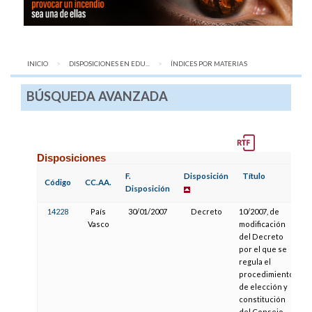
INICIO
DISPOSICIONES EN EDU...
AQUÍ:
ÍNDICES POR MATERIAS
BÚSQUEDA AVANZADA
Disposiciones
F.
Disposición
Título
F
Código
CC.AA.
Disposición
P
14228
País
30/01/2007
Decreto
10/2007, de
Vasco
modificación
del Decreto
por el que se
regula el
procedimiento
de elección y
constitución
del Consejo