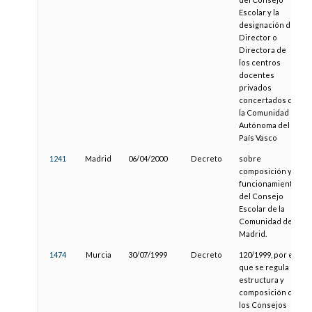
Escolar y la
designación del
Director o
Directora de
los centros
docentes
privados
concertados de
la Comunidad
Autónoma del
País Vasco
1241
Madrid
06/04/2000
Decreto
sobre
composición y
funcionamiento
del Consejo
Escolar de la
Comunidad de
Madrid.
1474
Murcia
30/07/1999
Decreto
120/1999, por el
que se regula la
estructura y
composición de
los Consejos