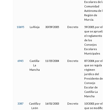
Escolares de la
Comunidad
Autónoma de la
Región de
Murcia.
10695
La Rioja
30/09/2005
Decreto
59/2005, por el
que se aprueba
el reglamento
de los
Consejos
Escolares
Municipales
6945
Castilla-
11/05/2004
Decreto
87/2004, por el
La
que se regula el
Mancha
régimen
jurídico del
Presidente del
Consejo
Escolar de
Castilla-La
Mancha
3387
Castilla y
16/01/2003
Decreto
10/2003, por el
León
que se modifica