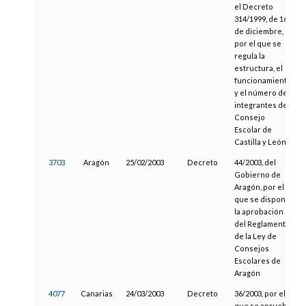
el Decreto
314/1999, de 16
de diciembre,
por el que se
regula la
estructura, el
funcionamiento
y el número de
integrantes del
Consejo
Escolar de
Castilla y León
3703
Aragón
25/02/2003
Decreto
44/2003, del
Gobierno de
Aragón, por el
que se dispone
la aprobación
del Reglamento
de la Ley de
Consejos
Escolares de
Aragón
4077
Canarias
24/03/2003
Decreto
36/2003, por el
que se aprueba