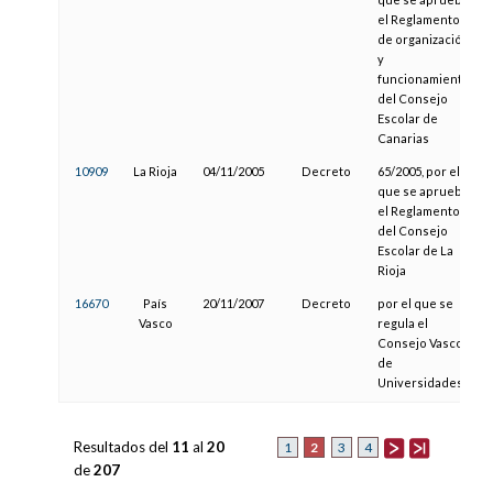
el Reglamento
de organización
y
funcionamiento
del Consejo
Escolar de
Canarias
10909
La Rioja
04/11/2005
Decreto
65/2005, por el
que se aprueba
el Reglamento
del Consejo
Escolar de La
Rioja
16670
País
20/11/2007
Decreto
por el que se
Vasco
regula el
Consejo Vasco
de
Universidades
Resultados del
11
al
20
2
1
3
4
de
207