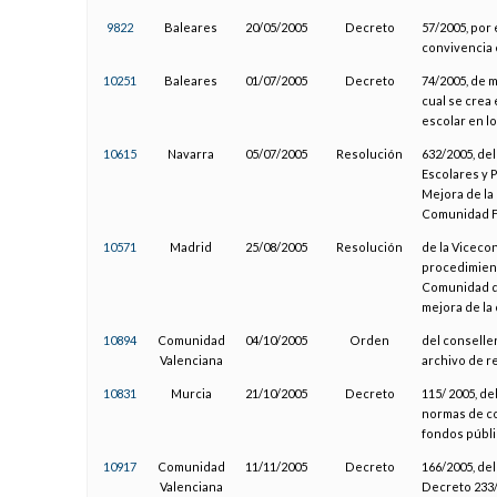
9822
Baleares
20/05/2005
Decreto
57/2005, por 
convivencia e
10251
Baleares
01/07/2005
Decreto
74/2005, de m
cual se crea 
escolar en lo
10615
Navarra
05/07/2005
Resolución
632/2005, de
Escolares y P
Mejora de la
Comunidad F
10571
Madrid
25/08/2005
Resolución
de la Viceco
procedimient
Comunidad de
mejora de la 
10894
Comunidad
04/10/2005
Orden
del conselle
Valenciana
archivo de r
10831
Murcia
21/10/2005
Decreto
115/ 2005, d
normas de co
fondos públ
10917
Comunidad
11/11/2005
Decreto
166/2005, del
Valenciana
Decreto 233/2