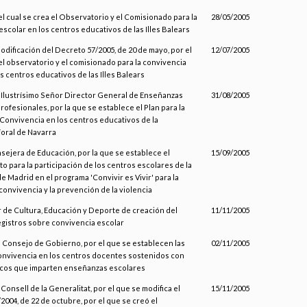
el cual se crea el Observatorio y el Comisionado para la
28/05/2005
scolar en los centros educativos de las Illes Balears
odificación del Decreto 57/2005, de 20 de mayo, por el
12/07/2005
el observatorio y el comisionado para la convivencia
s centros educativos de las Illes Balears
l Ilustrísimo Señor Director General de Enseñanzas
31/08/2005
rofesionales, por la que se establece el Plan para la
 Convivencia en los centros educativos de la
oral de Navarra
nsejera de Educación, por la que se establece el
15/09/2005
o para la participación de los centros escolares de la
 Madrid en el programa 'Convivir es Vivir' para la
convivencia y la prevención de la violencia
r de Cultura, Educación y Deporte de creación del
11/11/2005
egistros sobre convivencia escolar
el Consejo de Gobierno, por el que se establecen las
02/11/2005
nvivencia en los centros docentes sostenidos con
icos que imparten enseñanzas escolares
 Consell de la Generalitat, por el que se modifica el
15/11/2005
004, de 22 de octubre, por el que se creó el