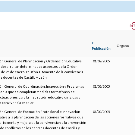
F.
Órgano
Publicación
ión General de Planificación y Ordenación Educativa,
01/02/2005
e desarrollan determinados aspectos de la Orden
de 26 de enero, relativa al fomento de la convivencia
os docentes de Castilla y León
ión General de Coordinación, Inspección y Programas
01/02/2005
por la que se completan medidas formativas y se
ctuaciones para la inspección educativa dirigidas al
a convivencia escolar
ión General de Formación Profesional e Innovación
01/02/2005
ativa a la planificación de las acciones formativas que
al fomento y mejora de la convivencia y a la prevención
de conflictos en los centros docentes de Castilla y