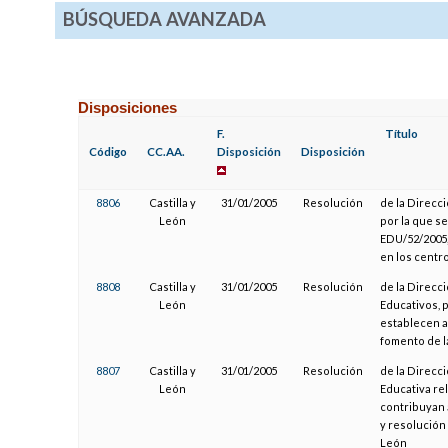
BÚSQUEDA AVANZADA
Disposiciones
F.
Título
Código
CC.AA.
Disposición
Disposición
8806
Castilla y
31/01/2005
Resolución
de la Direcc
León
por la que s
EDU/52/2005, 
en los centr
8808
Castilla y
31/01/2005
Resolución
de la Direcc
León
Educativos, 
establecen a
fomento de l
8807
Castilla y
31/01/2005
Resolución
de la Direcc
León
Educativa rel
contribuyan 
y resolución 
León