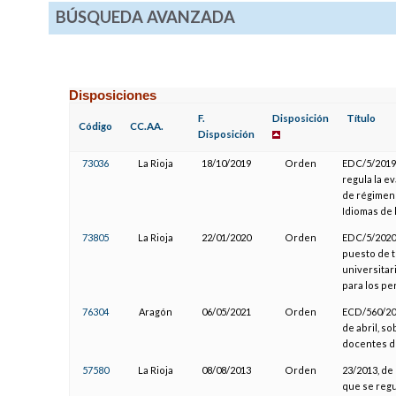
BÚSQUEDA AVANZADA
Disposiciones
F.
Disposición
Título
Código
CC.AA.
Disposición
73036
La Rioja
18/10/2019
Orden
EDC/5/2019,
regula la e
de régimen 
Idiomas de 
73805
La Rioja
22/01/2020
Orden
EDC/5/2020,
puesto de t
universitar
para los pe
76304
Aragón
06/05/2021
Orden
ECD/560/202
de abril, s
docentes d
57580
La Rioja
08/08/2013
Orden
23/2013, de
que se regu