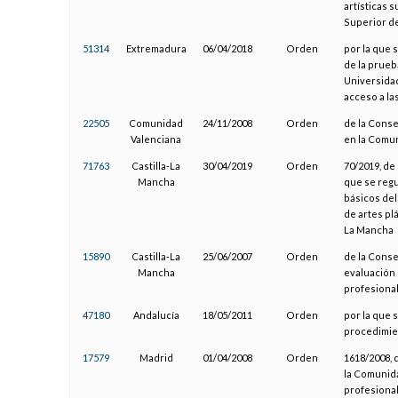
artísticas 
Superior d
51314
Extremadura
06/04/2018
Orden
por la que 
de la prueb
Universidad
acceso a la
22505
Comunidad
24/11/2008
Orden
de la Conse
Valenciana
en la Comun
71763
Castilla-La
30/04/2019
Orden
70/2019, de
Mancha
que se regu
básicos del
de artes pl
La Mancha
15890
Castilla-La
25/06/2007
Orden
de la Conse
Mancha
evaluación 
profesiona
47180
Andalucía
18/05/2011
Orden
por la que 
procedimien
17579
Madrid
01/04/2008
Orden
1618/2008, 
la Comunida
profesional