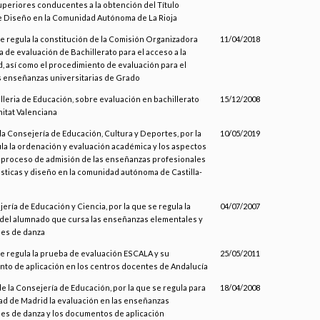
superiores conducentes a la obtención del Título
e Diseño en la Comunidad Autónoma de La Rioja
se regula la constitución de la Comisión Organizadora
11/04/2018
a de evaluación de Bachillerato para el acceso a la
, así como el procedimiento de evaluación para el
s enseñanzas universitarias de Grado
lleria de Educación, sobre evaluación en bachillerato
15/12/2008
itat Valenciana
 la Consejería de Educación, Cultura y Deportes, por la
10/05/2019
la la ordenación y evaluación académica y los aspectos
 proceso de admisión de las enseñanzas profesionales
ásticas y diseño en la comunidad autónoma de Castilla-
jería de Educación y Ciencia, por la que se regula la
04/07/2007
del alumnado que cursa las enseñanzas elementales y
les de danza
se regula la prueba de evaluación ESCALA y su
25/05/2011
to de aplicación en los centros docentes de Andalucía
de la Consejería de Educación, por la que se regula para
18/04/2008
d de Madrid la evaluación en las enseñanzas
es de danza y los documentos de aplicación