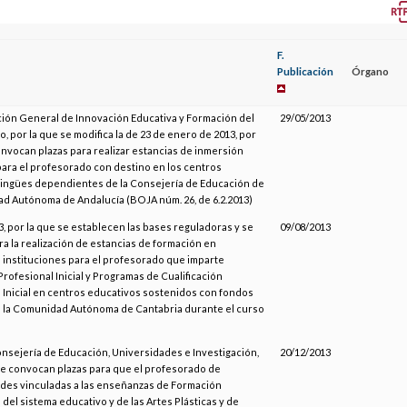
F.
Publicación
Órgano
ción General de Innovación Educativa y Formación del
29/05/2013
, por la que se modifica la de 23 de enero de 2013, por
onvocan plazas para realizar estancias de inmersión
 para el profesorado con destino en los centros
lingües dependientes de la Consejería de Educación de
d Autónoma de Andalucía (BOJA núm. 26, de 6.2.2013)
, por la que se establecen las bases reguladoras y se
09/08/2013
a la realización de estancias de formación en
instituciones para el profesorado que imparte
rofesional Inicial y Programas de Cualificación
 Inicial en centros educativos sostenidos con fondos
e la Comunidad Autónoma de Cantabria durante el curso
onsejería de Educación, Universidades e Investigación,
20/12/2013
se convocan plazas para que el profesorado de
des vinculadas a las enseñanzas de Formación
 del sistema educativo y de las Artes Plásticas y de