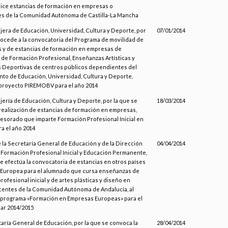
ice estancias de formación en empresas o
es de la Comunidad Autónoma de Castilla-La Mancha
jera de Educación, Universidad, Cultura y Deporte, por
07/01/2014
rocede a la convocatoria del Programa de movilidad de
 y de estancias de formación en empresas de
de Formación Profesional, Enseñanzas Artísticas y
 Deportivas de centros públicos dependientes del
o de Educación, Universidad, Cultura y Deporte,
 proyecto PIREMOBV para el año 2014
jería de Educación, Cultura y Deporte, por la que se
18/03/2014
realización de estancias de formación en empresas,
fesorado que imparte Formación Profesional Inicial en
ra el año 2014
 la Secretaría General de Educación y de la Dirección
04/04/2014
Formación Profesional Inicial y Educación Permanente,
se efectúa la convocatoria de estancias en otros países
n Europea para el alumnado que cursa enseñanzas de
rofesional inicial y de artes plásticas y diseño en
centes de la Comunidad Autónoma de Andalucía, al
 programa «Formación en Empresas Europeas» para el
ar 2014/2015
taría General de Educación, por la que se convoca la
28/04/2014