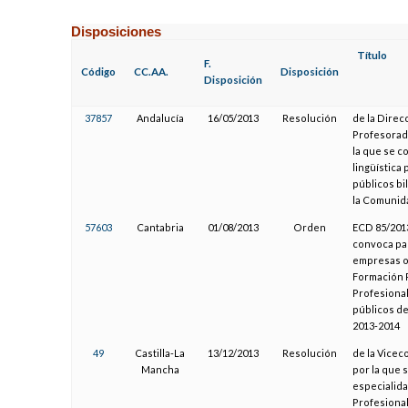
Disposiciones
Título
F.
Código
CC.AA.
Disposición
Disposición
37857
Andalucía
16/05/2013
Resolución
de la Direc
Profesorado
la que se c
lingüística
públicos bi
la Comunida
57603
Cantabria
01/08/2013
Orden
ECD 85/2013
convoca par
empresas o 
Formación P
Profesional
públicos d
2013-2014
49
Castilla-La
13/12/2013
Resolución
de la Vicec
Mancha
por la que 
especialida
Profesional