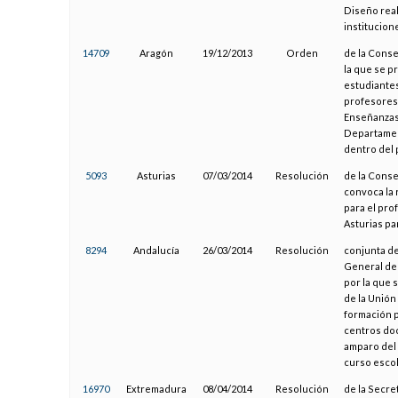
Diseño real
institucion
14709
Aragón
19/12/2013
Orden
de la Conse
la que se p
estudiantes
profesores 
Enseñanzas
Departament
dentro del
5093
Asturias
07/03/2014
Resolución
de la Conse
convoca la 
para el pro
Asturias pa
8294
Andalucía
26/03/2014
Resolución
conjunta de
General de 
por la que 
de la Unió
formación p
centros do
amparo del
curso escol
16970
Extremadura
08/04/2014
Resolución
de la Secre