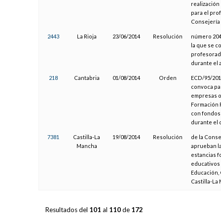
realización
para el pro
Consejería 
2443
La Rioja
23/06/2014
Resolución
número 2049
la que se c
profesorado
durante el 
218
Cantabria
01/08/2014
Orden
ECD/95/2014
convoca par
empresas o 
Formación P
con fondos
durante el 
7381
Castilla-La
19/08/2014
Resolución
de la Conse
Mancha
aprueban la
estancias f
educativos 
Educación,
Castilla-La
Resultados del
101
al
110
de
172