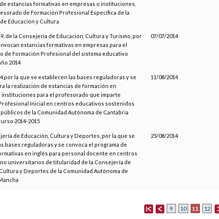
 de estancias formativas en empresas o instituciones,
fesorado de Formación Profesional Específica de la
de Educación y Cultura
, de la Consejería de Educación, Cultura y Turismo, por
07/07/2014
onvocan estancias formativas en empresas para el
 de Formación Profesional del sistema educativo
año 2014
,por la que se establecen las bases reguladoras y se
11/08/2014
a la realización de estancias de formación en
instituciones para el profesorado que imparte
rofesional Inicial en centros educativos sostenidos
 públicos de la Comunidad Autónoma de Cantabria
curso 2014-2015
jería de Educación, Cultura y Deportes, por la que se
25/08/2014
s bases reguladoras y se convoca el programa de
ormativas en inglés para personal docente en centros
no universitarios de titularidad de la Consejería de
 Cultura y Deportes de la Comunidad Autónoma de
 Mancha
11
9
10
12