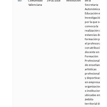
687
Comunidad
19/01/2018
Resolución
de la
Valenciana
Secretaría
Autonómica de
Educación e
Investigación,
por la que se
convoca la
realización de
estancias de
formación para
el profesorado
con atribución
docente en
Formación
Profesional y
de enseñanzas
artísticas
profesionales
y deportivas,
en empresas,
organizaciones
o instituciones
ubicadas en el
ámbito
territorial de la