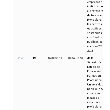
empresas e
instituciones,
al profesorado
de formación
profesional de
los centros
educativos
sostenidos
con fondos
públicos, para
el curso 2017-
2018
3169
BOE
09/03/2015
Resolución
de la
Secretaría de
Estado de
Educación,
Formación
Profesional y
Universidades,
por la que se
convocan
plazas de
estancias
profesionales