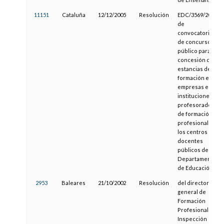
11151
Cataluña
12/12/2005
Resolución
EDC/3569/2005,
de
convocatoria
de concurso
público para la
concesión de
estancias de
formación en
empresas e
instituciones al
profesorado
de formación
profesional de
los centros
docentes
públicos del
Departamento
de Educación
2953
Baleares
21/10/2002
Resolución
del director
general de
Formación
Profesional e
Inspección