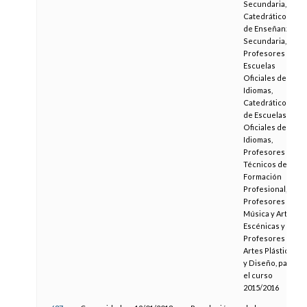
Secundaria,
Catedráticos
de Enseñanza
Secundaria,
Profesores de
Escuelas
Oficiales de
Idiomas,
Catedráticos
de Escuelas
Oficiales de
Idiomas,
Profesores
Técnicos de
Formación
Profesional,
Profesores de
Música y Artes
Escénicas y
Profesores de
Artes Plásticas
y Diseño, para
el curso
2015/2016