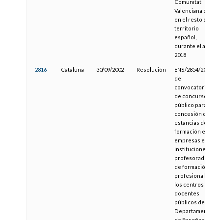
Comunitat
Valenciana o
en el resto del
territorio
español,
durante el año
2018
2816
Cataluña
30/09/2002
Resolución
ENS/2854/2002,
de
convocatoria
de concurso
público para la
concesión de
estancias de
formación en
empresas e
instituciones al
profesorado
de formación
profesional de
los centros
docentes
públicos del
Departamento
de Enseñanza