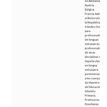
en Alemania,
Austria,
Bélgica,
Francia, Italia,
el Reino Unido,
la República de
Irlanda y Suiza,
para
profesorado
de lenguas
extranjeras o
profesorado
de otras
disciplinas que
imparta clase
en lengua
extranjera
perteneciente
a los cuerpos
de Maestros
de Educación
Infantil y
Primaria,
Profesores de
Enseñanza