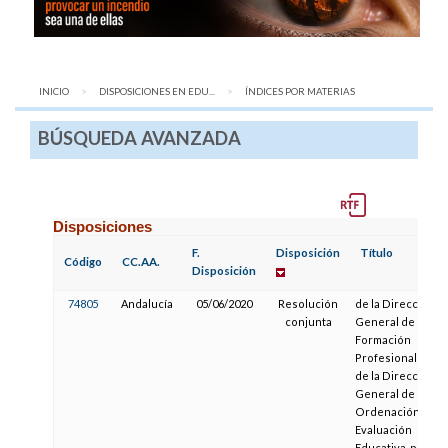
INICIO
DISPOSICIONES EN EDU...
AQUÍ:
ÍNDICES POR MATERIAS
BÚSQUEDA AVANZADA
Disposiciones
F.
Disposición
Título
Código
CC.AA.
Disposición
74805
Andalucía
05/06/2020
Resolución
de la Dirección
conjunta
General de
Formación
Profesional y
de la Dirección
General de
Ordenación y
Evaluación
Educativa, por