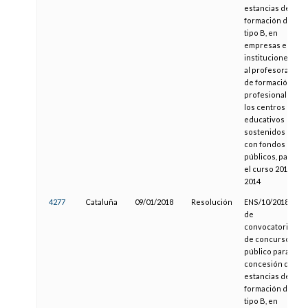
estancias de
formación de
tipo B, en
empresas e
instituciones,
al profesorado
de formación
profesional de
los centros
educativos
sostenidos
con fondos
públicos, para
el curso 2013-
2014
4277
Cataluña
09/01/2018
Resolución
ENS/10/2018,
de
convocatoria
de concurso
público para la
concesión de
estancias de
formación de
tipo B, en