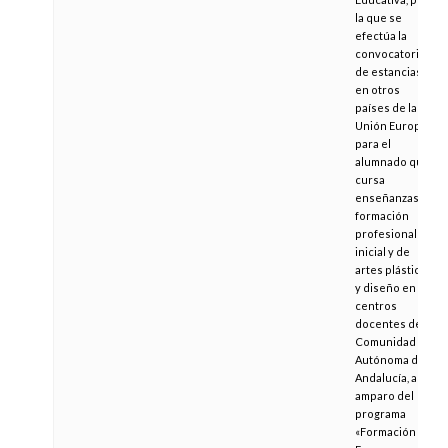
la que se
efectúa la
convocatoria
de estancias
en otros
países de la
Unión Europea
para el
alumnado que
cursa
enseñanzas de
formación
profesional
inicial y de
artes plásticas
y diseño en
centros
docentes de la
Comunidad
Autónoma de
Andalucía, al
amparo del
programa
«Formación en