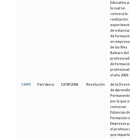
Educativa, por
la cual se
convoca la
realización
experimental
de estancias
de formación
en empresas
de las Illes
Balears del
profesorado
de formación
profesional en
el año 2003
13490
País Vasco
13/09/2006
Resolución
de la Directora
de Aprendizaje
Permanente,
por la que se
convocan
Estancias de
Formación en
Empresas para
el profesorado
que imparte