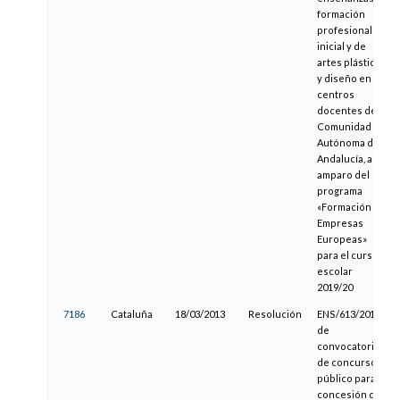
formación
profesional
inicial y de
artes plásticas
y diseño en
centros
docentes de la
Comunidad
Autónoma de
Andalucía, al
amparo del
programa
«Formación en
Empresas
Europeas»
para el curso
escolar
2019/20
7186
Cataluña
18/03/2013
Resolución
ENS/613/2013,
de
convocatoria
de concurso
público para la
concesión de