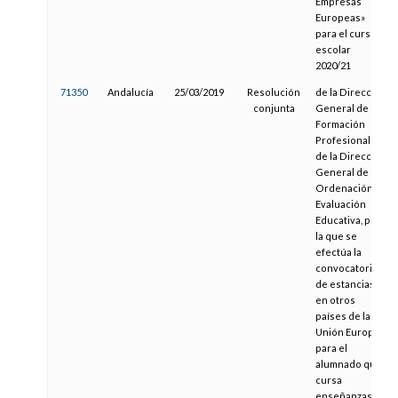
Empresas
Europeas»
para el curso
escolar
2020/21
71350
Andalucía
25/03/2019
Resolución
de la Dirección
conjunta
General de
Formación
Profesional y
de la Dirección
General de
Ordenación y
Evaluación
Educativa, por
la que se
efectúa la
convocatoria
de estancias
en otros
países de la
Unión Europea
para el
alumnado que
cursa
enseñanzas de