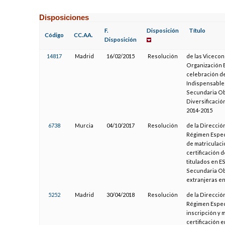
Disposiciones
F.
Disposición
Título
Código
CC.AA.
Disposición
14817
Madrid
16/02/2015
Resolución
de las Vicecon
Organización E
celebración d
Indispensables
Secundaria Obl
Diversificació
2014-2015
6738
Murcia
04/10/2017
Resolución
de la Direcció
Régimen Especi
de matriculaci
certificación 
titulados en E
Secundaria Obl
extranjeras en
5252
Madrid
30/04/2018
Resolución
de la Direcció
Régimen Especi
inscripción y 
certificación e