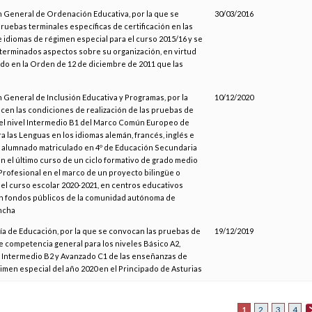
n General de Ordenación Educativa, por la que se
30/03/2016
ruebas terminales específicas de certificación en las
idiomas de régimen especial para el curso 2015/16 y se
terminados aspectos sobre su organización, en virtud
ido en la Orden de 12 de diciembre de 2011 que las
n General de Inclusión Educativa y Programas, por la
10/12/2020
cen las condiciones de realización de las pruebas de
del nivel Intermedio B1 del Marco Común Europeo de
a las Lenguas en los idiomas alemán, francés, inglés e
el alumnado matriculado en 4º de Educación Secundaria
en el último curso de un ciclo formativo de grado medio
rofesional en el marco de un proyecto bilingüe o
n el curso escolar 2020-2021, en centros educativos
n fondos públicos de la comunidad autónoma de
ncha
ía de Educación, por la que se convocan las pruebas de
19/12/2019
de competencia general para los niveles Básico A2,
 Intermedio B2 y Avanzado C1 de las enseñanzas de
imen especial del año 2020 en el Principado de Asturias
1
2
3
4