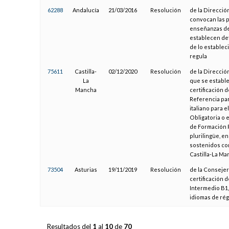
62288
Andalucía
21/03/2016
Resolución
de la Direcció
convocan las p
enseñanzas de 
establecen de
de lo establec
regula
75611
Castilla-
02/12/2020
Resolución
de la Direcció
La
que se estable
Mancha
certificación 
Referencia par
italiano para 
Obligatoria o 
de Formación P
plurilingüe, e
sostenidos co
Castilla-La Ma
73504
Asturias
19/11/2019
Resolución
de la Consejer
certificación 
Intermedio B1,
idiomas de rég
Resultados del
1
al
10
de
70