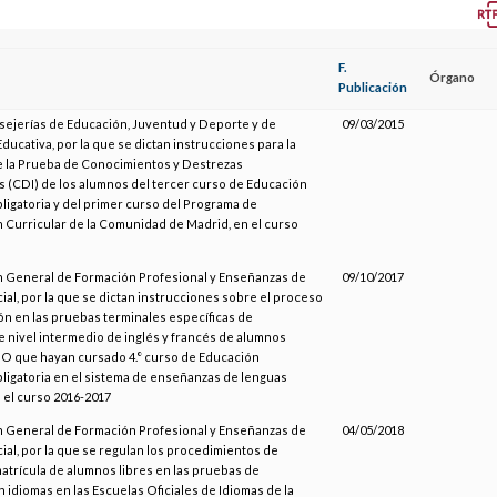
F.
Órgano
Publicación
sejerías de Educación, Juventud y Deporte y de
09/03/2015
ducativa, por la que se dictan instrucciones para la
e la Prueba de Conocimientos y Destrezas
 (CDI) de los alumnos del tercer curso de Educación
igatoria y del primer curso del Programa de
n Curricular de la Comunidad de Madrid, en el curso
n General de Formación Profesional y Enseñanzas de
09/10/2017
al, por la que se dictan instrucciones sobre el proceso
ón en las pruebas terminales específicas de
de nivel intermedio de inglés y francés de alumnos
SO que hayan cursado 4.° curso de Educación
igatoria en el sistema de enseñanzas de lenguas
 el curso 2016-2017
n General de Formación Profesional y Enseñanzas de
04/05/2018
al, por la que se regulan los procedimientos de
matrícula de alumnos libres en las pruebas de
n idiomas en las Escuelas Oficiales de Idiomas de la