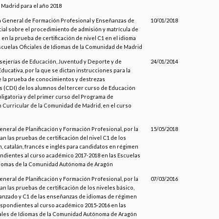
Madrid para el año 2018
a General de Formación Profesional y Enseñanzas de
10/01/2018
al sobre el procedimiento de admisión y matrícula de
en la prueba de certificación de nivel C1 en el idioma
Escuelas Oficiales de Idiomas de la Comunidad de Madrid
sejerías de Educación, Juventud y Deporte y de
24/01/2014
ducativa, por la que se dictan instrucciones para la
 la prueba de conocimientos y destrezas
 (CDI) de los alumnos del tercer curso de Educación
igatoria y del primer curso del Programa de
n Curricular de la Comunidad de Madrid, en el curso
eneral de Planificación y Formación Profesional, por la
15/05/2018
n las pruebas de certificación del nivel C1 de los
, catalán, francés e inglés para candidatos en régimen
ndientes al curso académico 2017-2018 en las Escuelas
Idiomas de la Comunidad Autónoma de Aragón
eneral de Planificación y Formación Profesional, por la
07/03/2016
n las pruebas de certificación de los niveles básico,
anzado y C1 de las enseñanzas de idiomas de régimen
spondientes al curso académico 2015-2016 en las
iales de Idiomas de la Comunidad Autónoma de Aragón