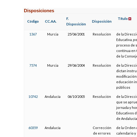
Disposiciones
F.
Título
Código
CC.AA.
Disposición
Disposición
1367
Murcia
25/06/2001
Resolución
de la Direcc
Educativa, po
proceso de s
contínua en 
de la Consej
7574
Murcia
29/06/2004
Resolución
de la Direcc
dictan instru
modificación
educación in
públicos
10742
Andalucía
06/10/2005
Resolución
de la Direcc
que se aprue
jornada y ho
Educativos d
de Andalucía
60359
Andalucía
Corrección
de la Orden d
de errores
calendario y