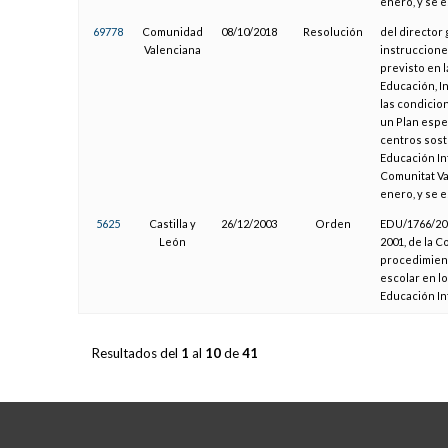
enero, y se 
69778
Comunidad
08/10/2018
Resolución
del director 
Valenciana
instruccione
previsto en l
Educación, In
las condicion
un Plan espec
centros sost
Educación Inf
Comunitat Va
enero, y se 
5625
Castilla y
26/12/2003
Orden
EDU/1766/200
León
2001, de la C
procedimient
escolar en l
Educación Inf
Resultados del
1
al
10
de
41