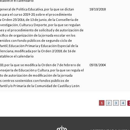
establece el calendario
general de Política Educativa, por la que se dictan
18/10/2018
s para el curso 2019-20, sobre el procedimiento
a Orden 25/2016, de 13 de junio, de la Conselleria de
vestigación, Cultura y Deporte, por la que se regulan
es y el procedimiento de solicitud y de autorización de
ífico de organización de la jornada escolar en los
enidos con fondo públicos de segundo ciclo de
antil, Educación Primaria y Educación Especial de la
lenciana, modificada por la Orden 2/2018, de 16 de
establece el calendario
3, por la que se modifica la Orden de 7 de febrero de
05/01/2004
onsejería de Educación y Cultura, por la que se regula el
o de autorización de modificación de la jornada
os centros sostenidos con fondos públicos de
antil y/o Primaria de la Comunidad de Castilla y León
1
2
3
4