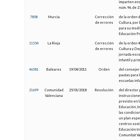
imparten ens
núm. 96, de 2
7808
Murcia
Corrección
de la orden d
de errores
Cultura, por 
para su modi
Educación Pr
11534
La Rioja
Corrección
de la orden 4
de errores
Cultura y Dep
jornada esco
infantil y p
46581
Baleares
19/04/2011
Orden
del consejer
pautas para l
escuelas infa
21699
Comunidad
25/01/2018
Resolución
del director 
Valenciana
instruccione
previsto en l
Educación, In
las condicion
un plan espec
centros sost
Educación Inf
Comunitat Va