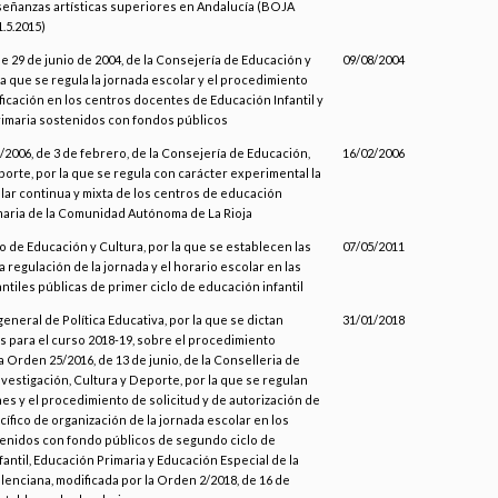
eñanzas artísticas superiores en Andalucía (BOJA
1.5.2015)
e 29 de junio de 2004, de la Consejería de Educación y
09/08/2004
la que se regula la jornada escolar y el procedimiento
ficación en los centros docentes de Educación Infantil y
imaria sostenidos con fondos públicos
/2006, de 3 de febrero, de la Consejería de Educación,
16/02/2006
orte, por la que se regula con carácter experimental la
lar continua y mixta de los centros de educación
rimaria de la Comunidad Autónoma de La Rioja
o de Educación y Cultura, por la que se establecen las
07/05/2011
a regulación de la jornada y el horario escolar en las
ntiles públicas de primer ciclo de educación infantil
general de Política Educativa, por la que se dictan
31/01/2018
s para el curso 2018-19, sobre el procedimiento
a Orden 25/2016, de 13 de junio, de la Conselleria de
vestigación, Cultura y Deporte, por la que se regulan
es y el procedimiento de solicitud y de autorización de
ífico de organización de la jornada escolar en los
enidos con fondo públicos de segundo ciclo de
antil, Educación Primaria y Educación Especial de la
lenciana, modificada por la Orden 2/2018, de 16 de