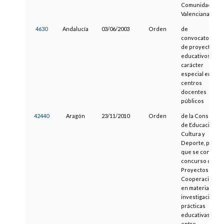
Comunidad
Valenciana.
4630
Andalucía
03/06/2003
Orden
de
convocatoria
de proyectos
educativos de
carácter
especial en
centros
docentes
públicos
42440
Aragón
23/11/2010
Orden
de la Consejera
de Educación,
Cultura y
Deporte, por la
que se convoca
concurso de
Proyectos de
Cooperación
en materia de
investigación y
prácticas
educativas
entre