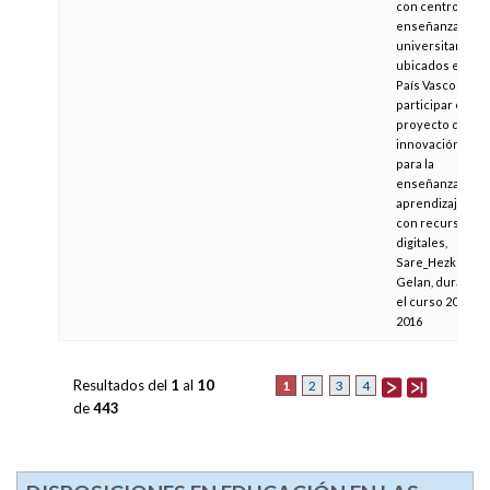
con centros de
enseñanza no
universitaria
ubicados en el
País Vasco a
participar en el
proyecto de
innovación
para la
enseñanza
aprendizaje
con recursos
digitales,
Sare_Hezkuntza
Gelan, durante
el curso 2015-
2016
Resultados del
1
al
10
1
2
3
4
de
443