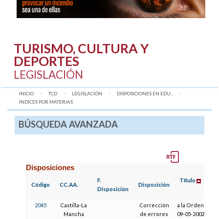
TURISMO, CULTURA Y
DEPORTES
LEGISLACIÓN
INICIO
TCD
LEGISLACIÓN
DISPOSICIONES EN EDU...
AQUÍ:
ÍNDICES POR MATERIAS
BÚSQUEDA AVANZADA
Disposiciones
F.
Título
Código
CC.AA.
Disposición
Disposición
2045
Castilla-La
Corrección
a la Orden de
Mancha
de errores
09-05-2002, de