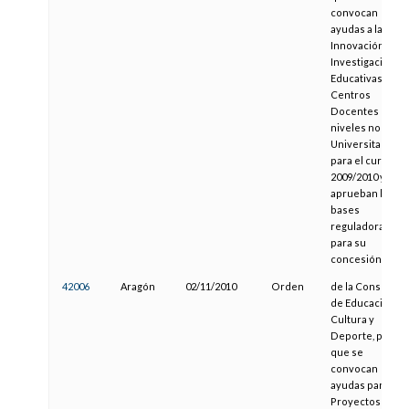
convocan
ayudas a la
Innovación e
Investigación
Educativas en
Centros
Docentes de
niveles no
Universitarios
para el curso
2009/2010 y se
aprueban las
bases
reguladoras
para su
concesión
42006
Aragón
02/11/2010
Orden
de la Consejera
de Educación,
Cultura y
Deporte, por la
que se
convocan
ayudas para
Proyectos de