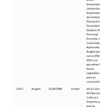
Departamentos
Universitarios y
Departamentos
de Institutos de
Educación
Secundaria o
Equipos de
Personal
Docente, de la
Comunidad
Autónoma de
Aragón para el
curso 2010-
2011 y se
aprueban las
bases
reguladoras
para su
concesión
26417
Aragón
21/05/2009
Orden
de la Consejera
de Educación,
Cultura y
Deporte, por la
que se