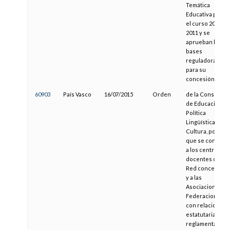
Temática
Educativa para
el curso 2010-
2011 y se
aprueban las
bases
reguladoras
para su
concesión
60903
País Vasco
16/07/2015
Orden
de la Consejera
de Educación,
Política
Lingüística y
Cultura, por la
que se convoca
a los centros
docentes de la
Red concertada
y a las
Asociaciones y
Federaciones
con relaciones
estatutarias o
reglamentarias