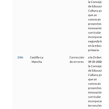
la Consejería
de Educación y
Cultura, por la
que se
convocan
proyectos de
innovación
curricular para
incorporar una
segunda lengua
en la educación
primaria.
2046
Castilla-La
Corrección
a la Orden de
Mancha
de errores
09-05-2002, de
la Consejería
de Educación y
Cultura, por la
que se
convocan
proyectos de
innovación
curricular para
incorporar una
tercera lengua