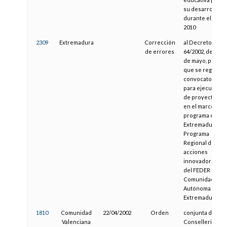
su desarrollo
durante el año
2010
2309
Extremadura
Corrección
al Decreto
de errores
64/2002, de 28
de mayo, por el
que se regula la
convocatoria
para ejecución
de proyectos
en el marco del
programa e-
Extremadura:
Programa
Regional de
acciones
innovadoras
del FEDER en la
Comunidad
Autónoma de
Extremadura
1810
Comunidad
22/04/2002
Orden
conjunta de la
Valenciana
Conselleria de