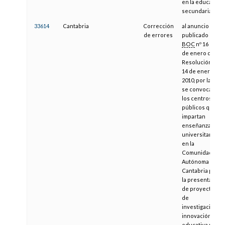
en la educación
secundaria.
33614
Cantabria
Corrección
al anuncio
de errores
publicado en
BOC
nº 16 de 26
de enero de
Resolución de
14 de enero de
2010, por la que
se convoca a
los centros
públicos que
impartan
enseñanzas no
universitarias
en la
Comunidad
Autónoma de
Cantabria para
la presentación
de proyectos
de
investigación e
innovación
educativa para