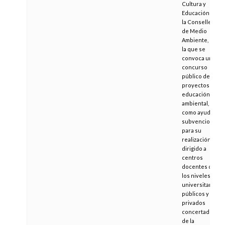
Cultura y
Educación y de
la Conselleria
de Medio
Ambiente, por
la que se
convoca un
concurso
público de
proyectos de
educación
ambiental, así
como ayudas y
subvenciones
para su
realización,
dirigido a
centros
docentes de
los niveles no
universitarios,
públicos y
privados
concertados,
de la