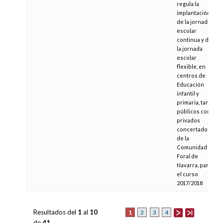
regula la
implantación
de la jornada
escolar
continua y de
la jornada
escolar
flexible, en
centros de
Educación
infantil y
primaria, tanto
públicos como
privados
concertados,
de la
Comunidad
Foral de
Navarra, para
el curso
2017/2018
Resultados del
1
al
10
1
2
3
4
de
41