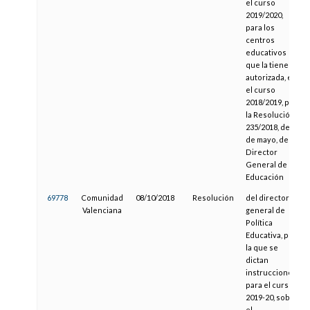
el curso
2019/2020,
para los
centros
educativos
que la tienen
autorizada, en
el curso
2018/2019, por
la Resolución
235/2018, de 16
de mayo, del
Director
General de
Educación
69778
Comunidad
08/10/2018
Resolución
del director
Valenciana
general de
Política
Educativa, por
la que se
dictan
instrucciones
para el curso
2019-20, sobre
el