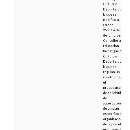
Cultura y
Deporte, por
la que se
modifica la
Orden
25/2016, de 13
de junio, de la
Conselleria de
Educación,
Investigación,
Cultura y
Deporte, por
la que se
regulan las
condiciones y
el
procedimiento
de solicitud y
de
autorización
de un plan
específico de
organización
de la jornada
escolar en los