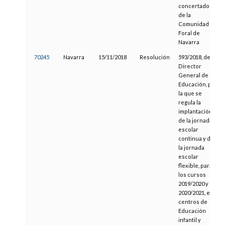
concertados,
de la
Comunidad
Foral de
Navarra
70245
Navarra
15/11/2018
Resolución
593/2018, del
Director
General de
Educación, por
la que se
regula la
implantación
de la jornada
escolar
continua y de
la jornada
escolar
flexible, para
los cursos
2019/2020 y
2020/2021, en
centros de
Educación
infantil y