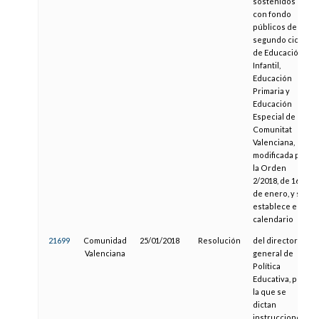
sostenidos
con fondo
públicos de
segundo ciclo
de Educación
Infantil,
Educación
Primaria y
Educación
Especial de la
Comunitat
Valenciana,
modificada por
la Orden
2/2018, de 16
de enero, y se
establece el
calendario
21699
Comunidad
25/01/2018
Resolución
del director
Valenciana
general de
Política
Educativa, por
la que se
dictan
instrucciones