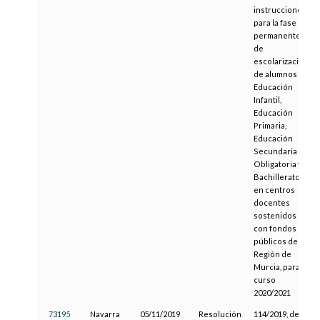
instrucciones
para la fase
permanente
de
escolarización
de alumnos de
Educación
Infantil,
Educación
Primaria,
Educación
Secundaria
Obligatoria y
Bachillerato
en centros
docentes
sostenidos
con fondos
públicos de la
Región de
Murcia, para el
curso
2020/2021
73195
Navarra
05/11/2019
Resolución
114/2019, del