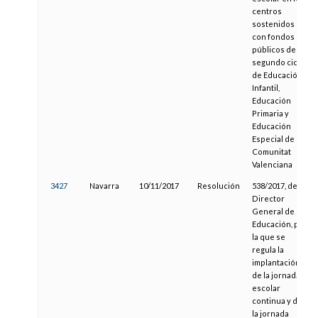
centros
sostenidos
con fondos
públicos de
segundo ciclo
de Educación
Infantil,
Educación
Primaria y
Educación
Especial de la
Comunitat
Valenciana
3427
Navarra
10/11/2017
Resolución
538/2017, del
Director
General de
Educación, por
la que se
regula la
implantación
de la jornada
escolar
continua y de
la jornada