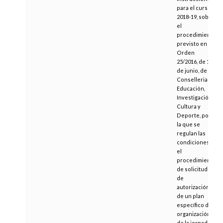
para el curso
2018-19, sobre
el
procedimiento
previsto en la
Orden
25/2016, de 13
de junio, de la
Conselleria de
Educación,
Investigación,
Cultura y
Deporte, por
la que se
regulan las
condiciones y
el
procedimiento
de solicitud y
de
autorización
de un plan
específico de
organización
de la jornada