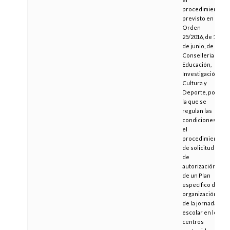
procedimiento
previsto en la
Orden
25/2016, de 13
de junio, de la
Conselleria de
Educación,
Investigación,
Cultura y
Deporte, por
la que se
regulan las
condiciones y
el
procedimiento
de solicitud y
de
autorización
de un Plan
específico de
organización
de la jornada
escolar en los
centros