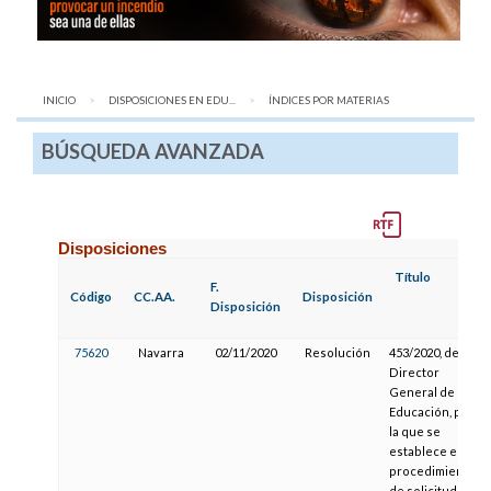
INICIO
DISPOSICIONES EN EDU...
AQUÍ:
ÍNDICES POR MATERIAS
BÚSQUEDA AVANZADA
Disposiciones
Título
F.
Código
CC.AA.
Disposición
Disposición
75620
Navarra
02/11/2020
Resolución
453/2020, del
Director
General de
Educación, por
la que se
establece el
procedimiento
de solicitud de