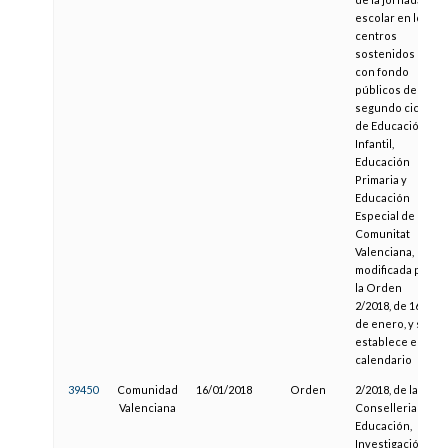
escolar en los
centros
sostenidos
con fondo
públicos de
segundo ciclo
de Educación
Infantil,
Educación
Primaria y
Educación
Especial de la
Comunitat
Valenciana,
modificada por
la Orden
2/2018, de 16
de enero, y se
establece el
calendario
39450
Comunidad
16/01/2018
Orden
2/2018, de la
Valenciana
Conselleria de
Educación,
Investigación,