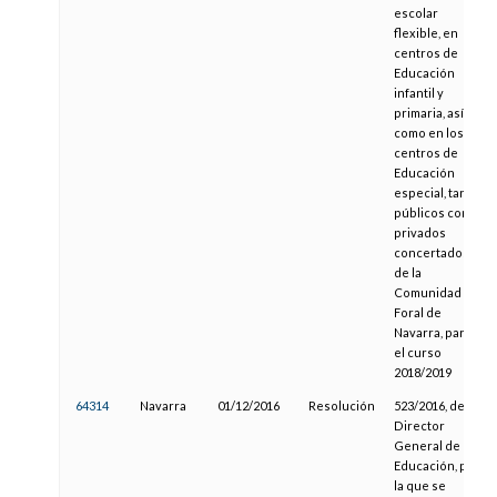
escolar
flexible, en
centros de
Educación
infantil y
primaria, así
como en los
centros de
Educación
especial, tanto
públicos como
privados
concertados,
de la
Comunidad
Foral de
Navarra, para
el curso
2018/2019
64314
Navarra
01/12/2016
Resolución
523/2016, del
Director
General de
Educación, por
la que se