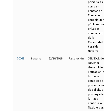
primaria, así
como en
centros de
Educación
especial, tanto
públicos como
privados
concertados,
de la
Comunidad
Foral de
Navarra
70038
Navarra
22/10/2018
Resolución
538/2018, del
Director
General de
Educación, por
la que se
establece el
procedimiento
de solicitud de
prórroga de la
jornada
continua o
flexible, para