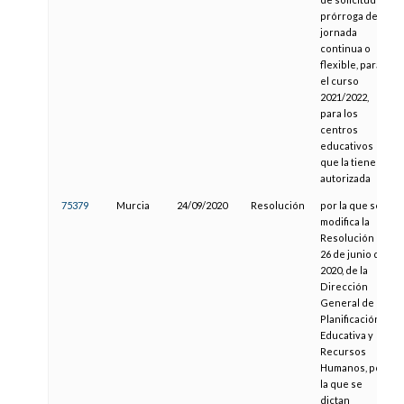
prórroga de la
jornada
continua o
flexible, para
el curso
2021/2022,
para los
centros
educativos
que la tienen
autorizada
75379
Murcia
24/09/2020
Resolución
por la que se
modifica la
Resolución de
26 de junio de
2020, de la
Dirección
General de
Planificación
Educativa y
Recursos
Humanos, por
la que se
dictan