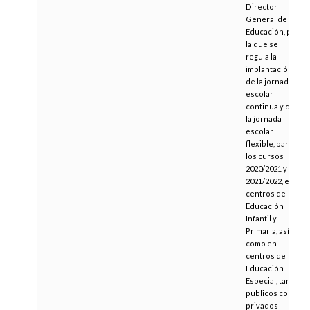
Director
General de
Educación, por
la que se
regula la
implantación
de la jornada
escolar
continua y de
la jornada
escolar
flexible, para
los cursos
2020/2021 y
2021/2022, en
centros de
Educación
Infantil y
Primaria, así
como en
centros de
Educación
Especial, tanto
públicos como
privados