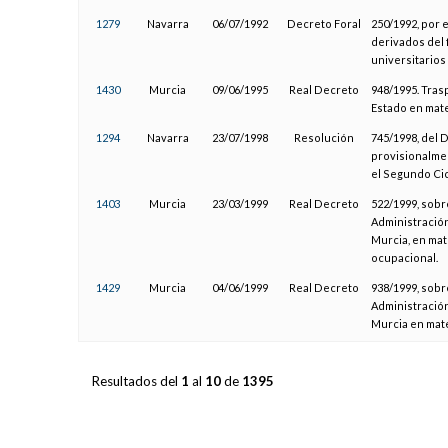
1279
Navarra
06/07/1992
Decreto Foral
250/1992, por 
derivados del
universitarios
1430
Murcia
09/06/1995
Real Decreto
948/1995. Tras
Estado en mate
1294
Navarra
23/07/1998
Resolución
745/1998, del 
provisionalmen
el Segundo Cicl
1403
Murcia
23/03/1999
Real Decreto
522/1999, sobr
Administración
Murcia, en mat
ocupacional.
1429
Murcia
04/06/1999
Real Decreto
938/1999, sobr
Administració
Murcia en mate
Resultados del
1
al
10
de
1395