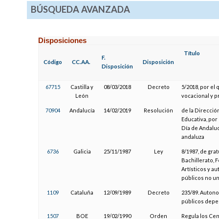
BÚSQUEDA AVANZADA
Disposiciones
Título
F.
Código
CC.AA.
Disposición
Disposición
67715
Castilla y
08/03/2018
Decreto
5/2018, por el
León
vocacional y p
70904
Andalucía
14/02/2019
Resolución
de la Direcci
Educativa, por
Día de Andalu
andaluza
6736
Galicia
25/11/1987
Ley
8/1987, de gra
Bachillerato, 
Artísticos y a
públicos no un
1109
Cataluña
12/09/1989
Decreto
235/89. Auton
públicos depe
1507
BOE
19/02/1990
Orden
Regula los Cen