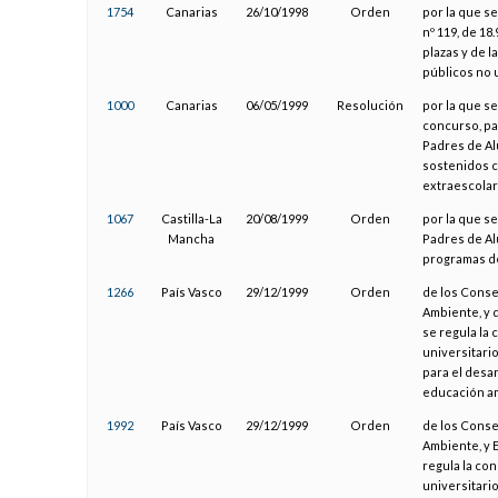
1754
Canarias
26/10/1998
Orden
por la que s
nº 119, de 18
plazas y de 
públicos no 
1000
Canarias
06/05/1999
Resolución
por la que s
concurso, pa
Padres de A
sostenidos c
extraescolar
1067
Castilla-La
20/08/1999
Orden
por la que s
Mancha
Padres de Al
programas de
1266
País Vasco
29/12/1999
Orden
de los Conse
Ambiente, y 
se regula la
universitari
para el desa
educación am
1992
País Vasco
29/12/1999
Orden
de los Conse
Ambiente, y 
regula la co
universitari