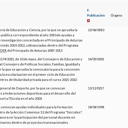
F.
Publicación
Órgano
ría de Educación y Ciencia, por la que se aprueba la
22/06/0010
 pública correspondiente al año 2010 de ayudas a
 investigación concertada en el Principado de Asturias
eríodo 2010-2012, cofinanciadas dentro del Programa
EDER
del Principado de Asturias 2007-2013
1174/2021, de 10 de mayo, del Consejero de Educación y
14/05/0201
l Consejero de Políticas Sociales, Familias, Igualdad y
or la que se aprueba la convocatoria para la concesión
 la escolarización en el primer ciclo de Educación
entros de titularidad privada para el curso 2021-2022
 general de Deporte, por la que se convocan
13/12/0217
 a federaciones deportivas para el desarrollo del
rt a l'Escola en el año 2018
e convocan ayudas individuales para la formación
18/04/1998
tro de la Acción Comenius 3.2 del Programa "Sócrates",
favorecer la participación del personal docente en
inarios dentro de proyectos transnacionales.