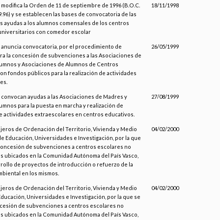
e modifica la Orden de 11 de septiembre de 1996 (B.O.C.
18/11/1998
.9.96) y se establecen las bases de convocatoria de las
las ayudas a los alumnos comensales de los centros
universitarios con comedor escolar
e anuncia convocatoria, por el procedimiento de
26/05/1999
ra la concesión de subvenciones a las Asociaciones de
lumnos y Asociaciones de Alumnos de Centros
on fondos públicos para la realización de actividades
es.
e convocan ayudas a las Asociaciones de Madres y
27/08/1999
umnos para la puesta en marcha y realización de
 actividades extraescolares en centros educativos.
jeros de Ordenación del Territorio, Vivienda y Medio
04/02/2000
de Educación, Universidades e Investigación, por la que
 concesión de subvenciones a centros escolares no
os ubicados en la Comunidad Autónoma del País Vasco,
rrollo de proyectos de introducción o refuerzo de la
biental en los mismos.
jeros de Ordenación del Territorio, Vivienda y Medio
04/02/2000
Educación, Universidades e Investigación, por la que se
ncesión de subvenciones a centros escolares no
os ubicados en la Comunidad Autónoma del País Vasco,