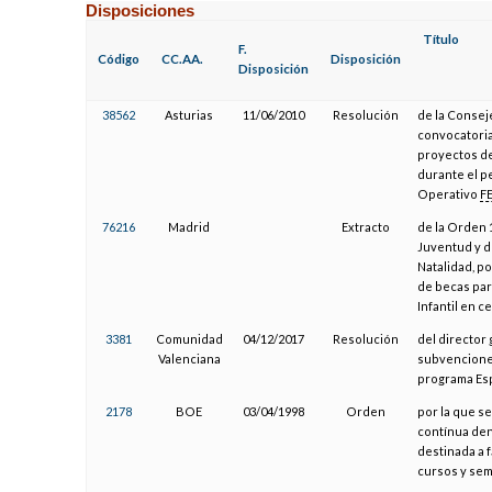
Disposiciones
Título
F.
Código
CC.AA.
Disposición
Disposición
38562
Asturias
11/06/2010
Resolución
de la Conseje
convocatoria
proyectos de
durante el p
Operativo
F
76216
Madrid
Extracto
de la Orden 
Juventud y de
Natalidad, p
de becas para
Infantil en c
3381
Comunidad
04/12/2017
Resolución
del director
Valenciana
subvenciones
programa Espo
2178
BOE
03/04/1998
Orden
por la que s
contínua den
destinada a 
cursos y sem