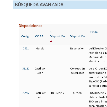
BÚSQUEDA AVANZADA
Disposiciones
F.
Título
Código
CC.AA.
Disposición
Disposición
3531
Murcia
Resolución
del Director G
Atención a la 
Meninas de Ins
Murcia en torn
38133
Castilla y
Corrección
de la Orden ED
León
de errores
autorización d
marco de la Es
Siglo XXI (Red
carácter educ
72937
Castilla y
10/09/2019
Orden
EDU/835/2019, 
León
obtención de l
TIC», en la int
comunicación, 