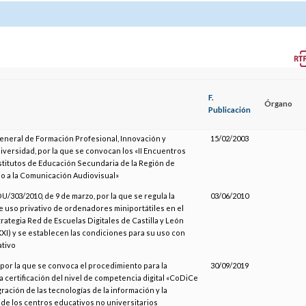
F.
Órgano
Publicación
eneral de Formación Profesional, Innovación y
15/02/2003
Diversidad, por la que se convocan los «II Encuentros
titutos de Educación Secundaria de la Región de
o a la Comunicación Audiovisual»
U/303/2010, de 9 de marzo, por la que se regula la
03/06/2010
e uso privativo de ordenadores miniportátiles en el
trategia Red de Escuelas Digitales de Castilla y León
XXI) y se establecen las condiciones para su uso con
ativo
por la que se convoca el procedimiento para la
30/09/2019
a certificación del nivel de competencia digital «CoDiCe
egración de las tecnologías de la información y la
de los centros educativos no universitarios