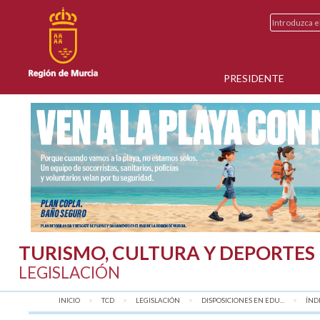
PRESIDENTE
TURISMO, CULTURA Y DEPORTES
LEGISLACIÓN
INICIO
TCD
LEGISLACIÓN
DISPOSICIONES EN EDU...
AQU
ÍND