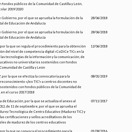
 fondos públicos de la Comunidad de Castilla y León,
colar 2019/2020
 Gobierno, por el que se aprueba la formulación de la
28/06/2018
ital de Educación de Andalucía
 Gobierno, por el que se aprueba la formulación de la
28/06/2018
ital de Educación de Andalucía
por la que se regula el procedimiento para la obtención
12/06/2018
ción del nivel de competencia digital «CoDiCe TIC», en la
 las tecnologías de la información y la comunicación, de
ucativos no universitarios sostenidos con fondos
 Comunidad de Castilla y León
 por la que se efectúa la convocatoria para la
08/01/2019
reconocimiento «¡leo TIC!» a centros docentes no
 sostenidos con fondos públicos de la Comunidad de
, en el curso 2017/2018
 de Educación, por la que se actualiza el anexo al
07/11/2017
12, de 11 de septiembre, por el que se aprueba el
urez Tecnológica de Centro Educativo (Madurez TIC) y
as certificaciones y sellos acreditativos de los
eles de madurez de los centros educativos
por la que se convoca el procedimiento para la
01/09/2016