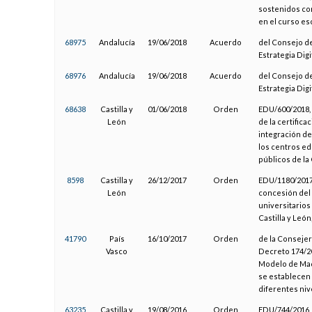
sostenidos con
en el curso es
68975
Andalucía
19/06/2018
Acuerdo
del Consejo de
Estrategia Dig
68976
Andalucía
19/06/2018
Acuerdo
del Consejo de
Estrategia Dig
68638
Castilla y
01/06/2018
Orden
EDU/600/2018, 
León
de la certifica
integración de
los centros ed
públicos de la
8598
Castilla y
26/12/2017
Orden
EDU/1180/2017,
León
concesión del 
universitarios
Castilla y León
41790
País
16/10/2017
Orden
de la Consejera
Vasco
Decreto 174/20
Modelo de Mad
se establecen l
diferentes niv
63235
Castilla y
19/08/2016
Orden
EDU/744/2016, 