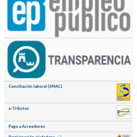
Conciliación laboral (SMAC)
e-Tributos
Pago a Acreedores