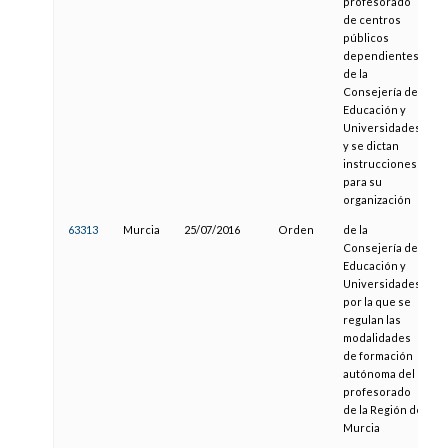
profesorado
de centros
públicos
dependientes
de la
Consejería de
Educación y
Universidades
y se dictan
instrucciones
para su
organización
63313
Murcia
25/07/2016
Orden
de la
0
Consejería de
Educación y
Universidades,
por la que se
regulan las
modalidades
de formación
autónoma del
profesorado
de la Región de
Murcia