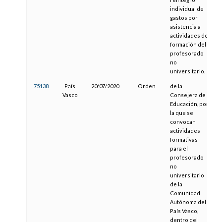
individual de
gastos por
asistencia a
actividades de
formación del
profesorado
no
universitario.
75138
País
20/07/2020
Orden
de la
3
Vasco
Consejera de
Educación, por
la que se
convocan
actividades
formativas
para el
profesorado
no
universitario
de la
Comunidad
Autónoma del
País Vasco,
dentro del