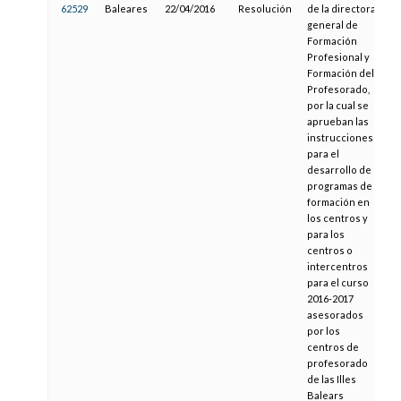
62529
Baleares
22/04/2016
Resolución
de la directora
3
general de
Formación
Profesional y
Formación del
Profesorado,
por la cual se
aprueban las
instrucciones
para el
desarrollo de
programas de
formación en
los centros y
para los
centros o
intercentros
para el curso
2016-2017
asesorados
por los
centros de
profesorado
de las Illes
Balears