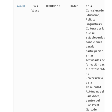
62483
País
08/04/2016
Orden
de la
0
Vasco
Consejera de
Educación,
Política
Lingüística y
Cultura, por la
que se
establecen las
condiciones
para la
participación
en las
actividades de
formación para
el profesorado
no
universitario
de la
Comunidad
Autónoma del
País Vasco,
dentro del
Plan Prest
Gara, de