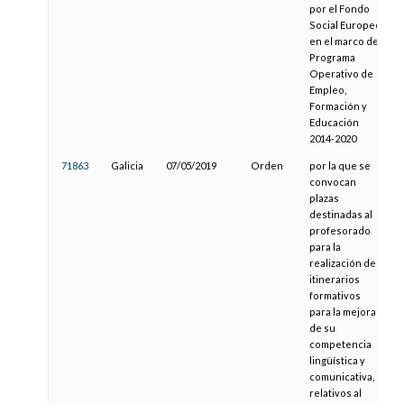
por el Fondo
Social Europeo
en el marco del
Programa
Operativo de
Empleo,
Formación y
Educación
2014-2020
71863
Galicia
07/05/2019
Orden
por la que se
2
convocan
plazas
destinadas al
profesorado
para la
realización de
itinerarios
formativos
para la mejora
de su
competencia
lingüística y
comunicativa,
relativos al