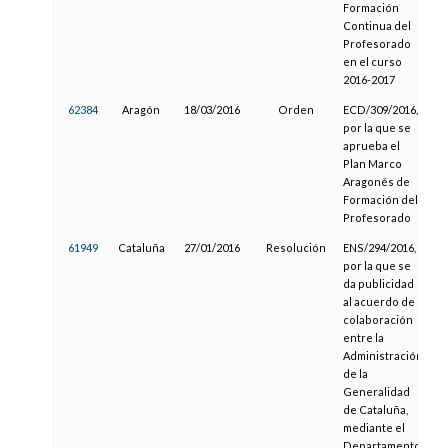
Formación
Continua del
Profesorado
en el curso
2016-2017
62384
Aragón
18/03/2016
Orden
ECD/309/2016,
1
por la que se
aprueba el
Plan Marco
Aragonés de
Formación del
Profesorado
61949
Cataluña
27/01/2016
Resolución
ENS/294/2016,
1
por la que se
da publicidad
al acuerdo de
colaboración
entre la
Administración
de la
Generalidad
de Cataluña,
mediante el
Departamento