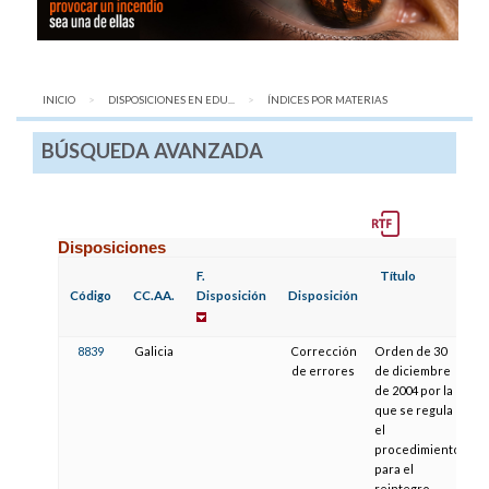
INICIO
DISPOSICIONES EN EDU...
AQUÍ:
ÍNDICES POR MATERIAS
BÚSQUEDA AVANZADA
Disposiciones
F.
Título
F.
Código
CC.AA.
Disposición
Disposición
P
8839
Galicia
Corrección
Orden de 30
0
de errores
de diciembre
de 2004 por la
que se regula
el
procedimiento
para el
reintegro