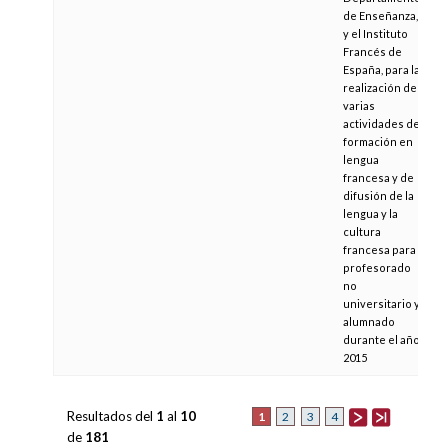
de Enseñanza,
y el Instituto
Francés de
España, para la
realización de
varias
actividades de
formación en
lengua
francesa y de
difusión de la
lengua y la
cultura
francesa para
profesorado
no
universitario y
alumnado
durante el año
2015
Resultados del
1
al
10
1
2
3
4
de
181