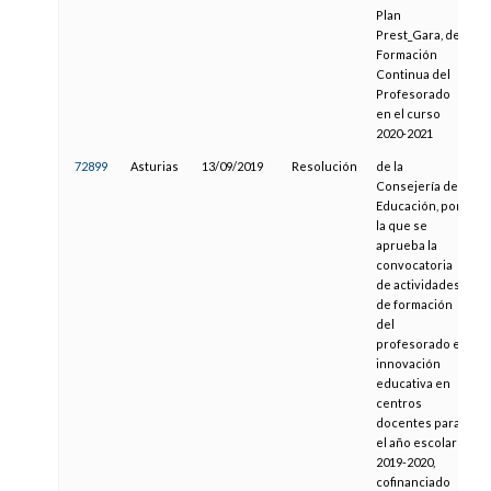
Plan
Prest_Gara, de
Formación
Continua del
Profesorado
en el curso
2020-2021
72899
Asturias
13/09/2019
Resolución
de la
2
Consejería de
Educación, por
la que se
aprueba la
convocatoria
de actividades
de formación
del
profesorado e
innovación
educativa en
centros
docentes para
el año escolar
2019-2020,
cofinanciado