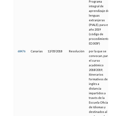
Programa
integral de
aprendizaje de
lenguas
extranjeras
(PIALE), para el
año 2019
(código de
procedimiento
ED305F)
68476
Canarias
12/05/2018
Resolución
por la que se
2
convocan, para
el curso
académico
2018/2019,
itinerarios
formativos de
inglés a
distancia
impartidos a
través de la
Escuela Oficial
de Idiomas y
destinados al