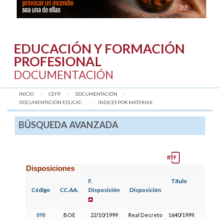
EDUCACIÓN Y FORMACIÓN
PROFESIONAL
DOCUMENTACIÓN
INICIO
CEFP
DOCUMENTACIÓN
DOCUMENTACIÓN EDUCAT...
AQUÍ:
ÍNDICES POR MATERIAS
BÚSQUEDA AVANZADA
Disposiciones
F.
Título
Código
CC.AA.
Disposición
Disposición
898
BOE
22/10/1999
Real Decreto
1640/1999.