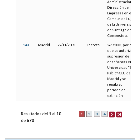
Administración y
Dirección de
Empresas en el
Campus de Lugo
de la Universidad
de Santiago de
Compostela.
143
Madrid
22/11/2001
Decreto
261/2001, por el
que se autoriza la
supresión de
enseñanzas en la
Universidad "San
Pablo"-CEU de
Madrid y se
regula su
período de
extinción
Resultados del
1
al
10
1
2
3
4
de
670