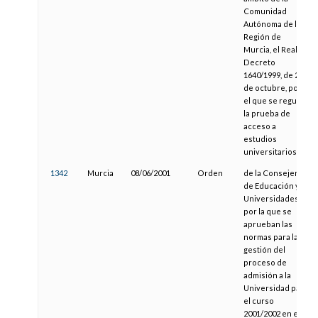
Comunidad
Autónoma de la
Región de
Murcia, el Real
Decreto
1640/1999, de 22
de octubre, por
el que se regula
la prueba de
acceso a
estudios
universitarios.
1342
Murcia
08/06/2001
Orden
de la Consejería
de Educación y
Universidades,
por la que se
aprueban las
normas para la
gestión del
proceso de
admisión a la
Universidad para
el curso
2001/2002 en el