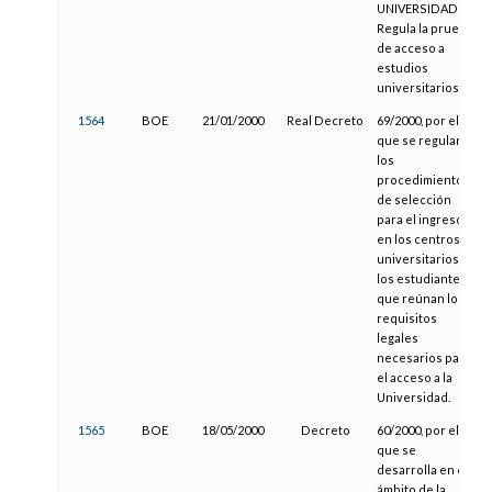
UNIVERSIDADES.
Regula la prueba
de acceso a
estudios
universitarios.
1564
BOE
21/01/2000
Real Decreto
69/2000, por el
que se regulan
los
procedimientos
de selección
para el ingreso
en los centros
universitarios de
los estudiantes
que reúnan los
requisitos
legales
necesarios para
el acceso a la
Universidad.
1565
BOE
18/05/2000
Decreto
60/2000, por el
que se
desarrolla en el
ámbito de la