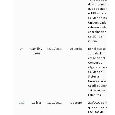
de abril, por el
que se establece
el II Plan de la
Calidad de las
Universidades,
referente a la
coordinación y
gestión del
mismo.
79
Castilla y
15/11/2001
Acuerdo
por el que se
León
aprueba la
creación del
Consorcio
«Agencia para la
Calidad del
Sistema
Universitario de
Castilla y León»,
así como sus
Estatutos.
141
Galicia
15/11/2001
Decreto
298/2001, por el
que se crea la
Facultad de