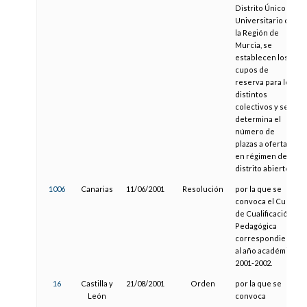
Distrito Único
Universitario de
la Región de
Murcia, se
establecen los
cupos de
reserva para los
distintos
colectivos y se
determina el
número de
plazas a ofertar
en régimen de
distrito abierto.
1006
Canarias
11/06/2001
Resolución
por la que se
convoca el Curso
de Cualificación
Pedagógica
correspondiente
al año académico
2001-2002.
16
Castilla y
21/08/2001
Orden
por la que se
León
convoca