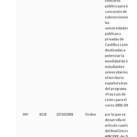
concurso
público para la
concesión de
subvenciones a
las
universidades
públicas y
privadas de
Castilla y León
destinadas a
potenciar la
movilidad de los
estudiantes
universitarios en
el territorio
español a través
del programa
«Fray Luis de
León», para el
curso 2002-2003.
889
BOE
25/10/2001
Orden
por la que se
desarrolla el
artículo cuarto
del Real Decreto
408/2001, de 20