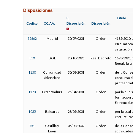
Disposiciones
F.
Título
Código
CC.AA.
Disposición
Disposición
39662
Madrid
30/07/0201
Orden
4185/2010, 
en el marco
asignación
859
BOE
20/10/1995
Real Decreto
1693/1995,
Regula la c
1150
Comunidad
30/03/2001
Orden
de la Conse
Valenciana
concurso d
profesorado
1173
Extremadura
26/04/2001
Orden
por la que 
formación 
Extremadur
1035
Baleares
28/05/2001
Orden
por la cual
estructura 
751
Castilla y
05/02/2002
Orden
de la Conse
León
actividades