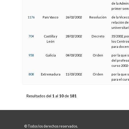
de la Admin
primer sem
1176
País Vasco
26/02/2002
Resolución
de la Vicec
relación de
universitar
704
Castilla y
28/02/2002
Decreto
35/2002, po
León
los Centros
para docent
958
Galicia
04/03/2002
Orden
por la que
del profeso
curso 2002-
808
Extremadura
11/03/2002
Orden
por la que 
para el cur
Resultados del
1
al
10
de
181
© Todos los derechos reservados.