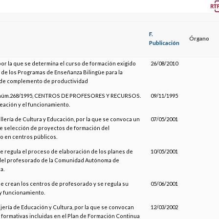
F.
Órgano
Publicación
por la que se determina el curso de formación exigido
26/08/2010
 de los Programas de Enseñanza Bilingüe para la
 de complemento de productividad
 núm.268/1995, CENTROS DE PROFESORES Y RECURSOS.
09/11/1995
reación y el funcionamiento.
llería de Cultura y Educación, por la que se convoca un
07/05/2001
e selección de proyectos de formación del
 en centros públicos.
se regula el proceso de elaboración de los planes de
10/05/2001
del profesorado de la Comunidad Autónoma de
a.
 se crean los centros de profesorado y se regula su
05/06/2001
y funcionamiento.
jería de Educación y Cultura, por la que se convocan
12/03/2002
 formativas incluidas en el Plan de Formación Continua