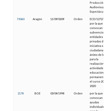
Producción de
Audiovisuales y
Espectáculos
73060
Aragón
11/09/0209
Orden
ECD/1272/2019,
por la que se
convocan
subvenciones a
entidades
privadas de
iniciativa social 
ciudadana sin
ánimo de lucro
para la
realización de
actividades de
educación
permanente en
el curso 2019-
2020
2178
BOE
03/04/1998
Orden
por la que se
convocan
ayudas
individuales