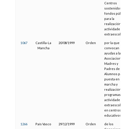
Centros
sostenidos con
fondos públicos
para la
realización de
actividades
extraescolares.
1067
Castilla-La
20/08/1999
Orden
por la que se
Mancha
convocan
ayudas a las
Asociaciones d
Madres y
Padres de
Alumnos para la
puesta en
marcha y
realización de
programas de
actividades
extraescolares
en centros
educativos.
1266
País Vasco
29/12/1999
Orden
de los