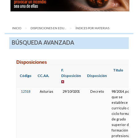
INICIO
DISPOSICIONES EN EDU...
AQUÍ:
ÍNDICES POR MATERIAS
BÚSQUEDA AVANZADA
Disposiciones
F.
Título
Código
CC.AA.
Disposición
Disposición
12518
Asturias
29/10/0201
Decreto
98/2014, por el
que se
establece el
currículo del
ciclo formativo
de grado
superior de
formación
profesional en