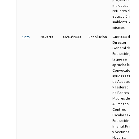
introducción o
refuerzo de la
educación
ambiental en los
mismos
1295
Navarra
06/03/2000
Resolución
248/2000, del
Director
General de
Educación, por
la que se
aprueba la
Convocatoria d
ayudas a favor
de Asociacione
y Federaciones
de Padres y
Madres del
Alumnado de
Centros
Escolares de
Educación
Infantil, Primaria
y Secundaria de
Navarra.