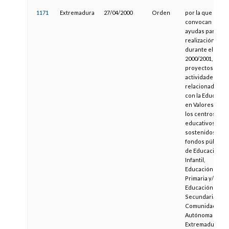
1171
Extremadura
27/04/2000
Orden
por la que se
convocan
ayudas para la
realización,
durante el curs
2000/2001, de
proyectos y
actividades
relacionados
con la Educació
en Valores en
los centros
educativos
sostenidos con
fondos públicos
de Educación
Infantil,
Educación
Primaria y/o
Educación
Secundaria en l
Comunidad
Autónoma de
Extremadura.