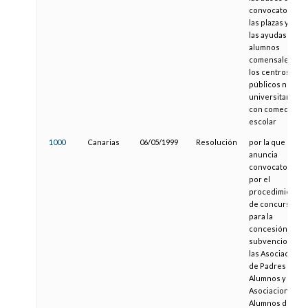
convocatoria de
las plazas y de
las ayudas a los
alumnos
comensales de
los centros
públicos no
universitarios
con comedor
escolar
1000
Canarias
06/05/1999
Resolución
por la que se
anuncia
convocatoria,
por el
procedimiento
de concurso,
para la
concesión de
subvenciones a
las Asociacione
de Padres de
Alumnos y
Asociaciones d
Alumnos de