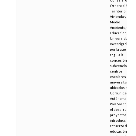
Consejeros de
Ordenación del
Territorio,
Vivienda y
Medio
Ambiente, y de
Educación,
Universidades 
Investigación,
por la que se
regula la
concesión de
subvenciones a
centros
escolares no
universitarios
ubicados en la
Comunidad
Autónoma del
País Vasco, para
el desarrollo de
proyectos de
introducción o
refuerzo de la
educación