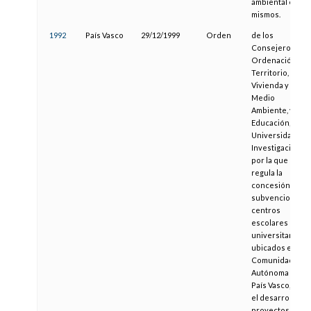
ambiental en los
mismos.
1992
País Vasco
29/12/1999
Orden
de los
Consejeros de
Ordenación del
Territorio,
Vivienda y
Medio
Ambiente, y
Educación,
Universidades 
Investigación,
por la que se
regula la
concesión de
subvenciones a
centros
escolares no
universitarios
ubicados en la
Comunidad
Autónoma del
País Vasco, para
el desarrollo de
proyectos de