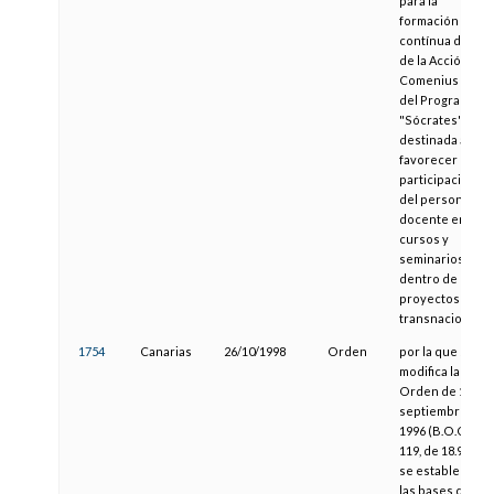
para la
formación
contínua dentro
de la Acción
Comenius 3.2
del Programa
"Sócrates",
destinada a
favorecer la
participación
del personal
docente en
cursos y
seminarios
dentro de
proyectos
transnacionales
1754
Canarias
26/10/1998
Orden
por la que se
modifica la
Orden de 11 de
septiembre de
1996 (B.O.C. nº
119, de 18.9.96) y
se establecen
las bases de