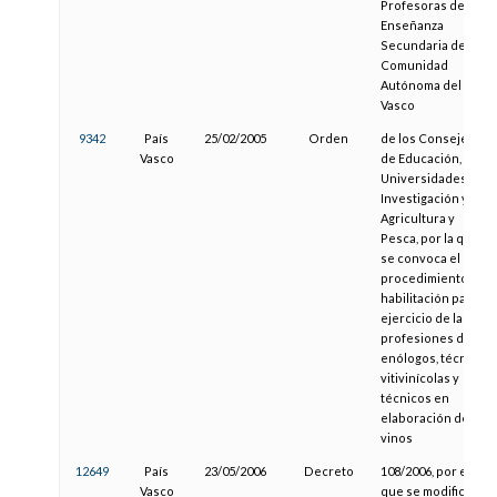
Profesoras de
Enseñanza
Secundaria de la
Comunidad
Autónoma del País
Vasco
9342
País
25/02/2005
Orden
de los Consejeros
Vasco
de Educación,
Universidades e
Investigación y de
Agricultura y
Pesca, por la que
se convoca el
procedimiento de
habilitación para el
ejercicio de las
profesiones de
enólogos, técnicos
vitivinícolas y
técnicos en
elaboración de
vinos
12649
País
23/05/2006
Decreto
108/2006, por el
Vasco
que se modifica el