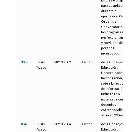
la que se adapta
para su aplicación
durante el
ejercicio 2004 la
Orden de
Convocatoria de
los programas de
perfeccionamiento
y movilidad del
personal
investigador
3036
País
28/10/2002
Orden
de la Consejera de
Vasco
Educación,
Universidades e
Investigación,
sobre la recogida
de información
unificada en
materia de centros
docentes
correspondiente
al curso 2002/03
8340
País
20/10/2004
Orden
de la Consejera de
Vasco
Educación,