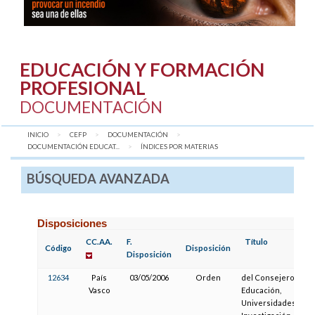
EDUCACIÓN Y FORMACIÓN
PROFESIONAL
DOCUMENTACIÓN
INICIO
CEFP
DOCUMENTACIÓN
DOCUMENTACIÓN EDUCAT...
AQUÍ:
ÍNDICES POR MATERIAS
BÚSQUEDA AVANZADA
Disposiciones
CC.AA.
F.
Título
Código
Disposición
Disposición
12634
País
03/05/2006
Orden
del Consejero de
Vasco
Educación,
Universidades e