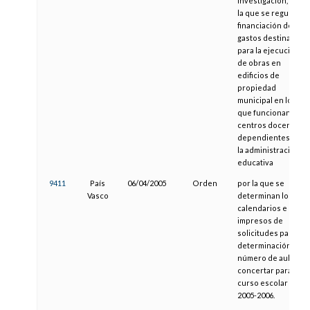
Investigación, por
la que se regula la
financiación de los
gastos destinados
para la ejecución
de obras en
edificios de
propiedad
municipal en los
que funcionan
centros docentes
dependientes de
la administración
educativa
9411
País
06/04/2005
Orden
por la que se
Vasco
determinan los
calendarios e
impresos de
solicitudes para la
determinación del
número de aulas a
concertar para el
curso escolar
2005-2006.