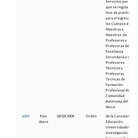
Servicios, por la
que se regula la
fase de prácticas
para el ingreso en
los Cuerpos de
Maestras y
Maestros, de
Profesores y
Profesoras de
Enseñanza
Secundaria y de
Profesores
Técnicos y
Profesoras
Técnicas de
Formación
Profesional de la
Comunidad
Autónoma del País
Vasco
6335
País
03/03/2004
Orden
de la Consejera de
Vasco
Educación,
Universidades e
Investigación, por