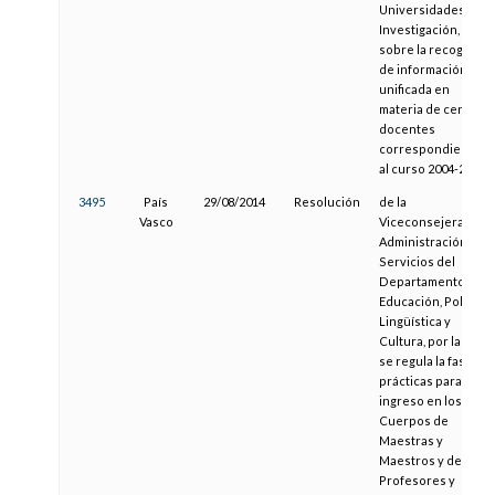
Universidades e
Investigación,
sobre la recogida
de información
unificada en
materia de centros
docentes
correspondiente
al curso 2004-2005
3495
País
29/08/2014
Resolución
de la
Vasco
Viceconsejera de
Administración y
Servicios del
Departamento de
Educación, Política
Lingüística y
Cultura, por la que
se regula la fase de
prácticas para el
ingreso en los
Cuerpos de
Maestras y
Maestros y de
Profesores y