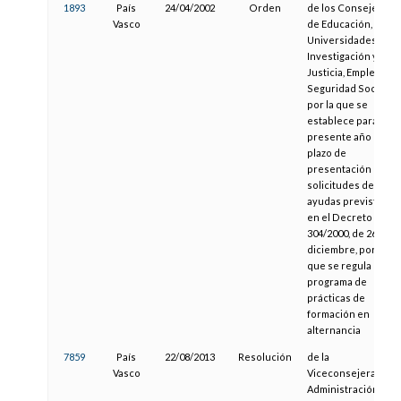
1893
País
24/04/2002
Orden
de los Consejeros
Vasco
de Educación,
Universidades e
Investigación y de
Justicia, Empleo y
Seguridad Social,
por la que se
establece para el
presente año el
plazo de
presentación de
solicitudes de las
ayudas previstas
en el Decreto
304/2000, de 26 de
diciembre, por el
que se regula el
programa de
prácticas de
formación en
alternancia
7859
País
22/08/2013
Resolución
de la
Vasco
Viceconsejera de
Administración y