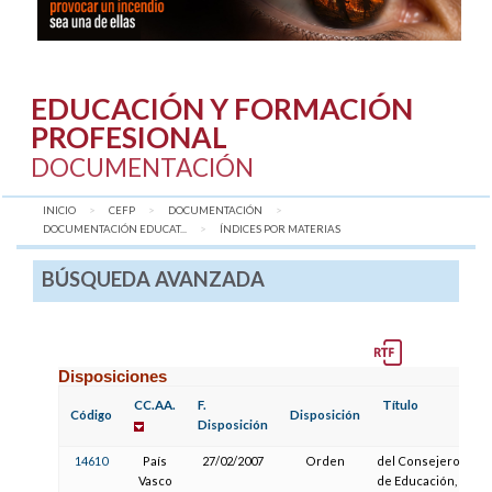
EDUCACIÓN Y FORMACIÓN
PROFESIONAL
DOCUMENTACIÓN
INICIO
CEFP
DOCUMENTACIÓN
DOCUMENTACIÓN EDUCAT...
AQUÍ:
ÍNDICES POR MATERIAS
BÚSQUEDA AVANZADA
Disposiciones
CC.AA.
F.
Título
F.
Código
Disposición
Disposición
Pu
14610
País
27/02/2007
Orden
del Consejero
1
Vasco
de Educación,