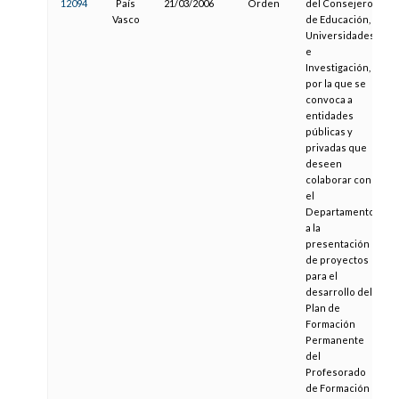
12094
País
21/03/2006
Orden
del Consejero
0
Vasco
de Educación,
Universidades
e
Investigación,
por la que se
convoca a
entidades
públicas y
privadas que
deseen
colaborar con
el
Departamento
a la
presentación
de proyectos
para el
desarrollo del
Plan de
Formación
Permanente
del
Profesorado
de Formación