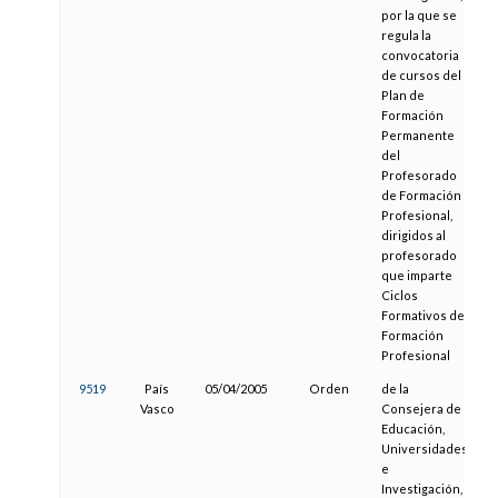
por la que se
regula la
convocatoria
de cursos del
Plan de
Formación
Permanente
del
Profesorado
de Formación
Profesional,
dirigidos al
profesorado
que imparte
Ciclos
Formativos de
Formación
Profesional
9519
País
05/04/2005
Orden
de la
2
Vasco
Consejera de
Educación,
Universidades
e
Investigación,