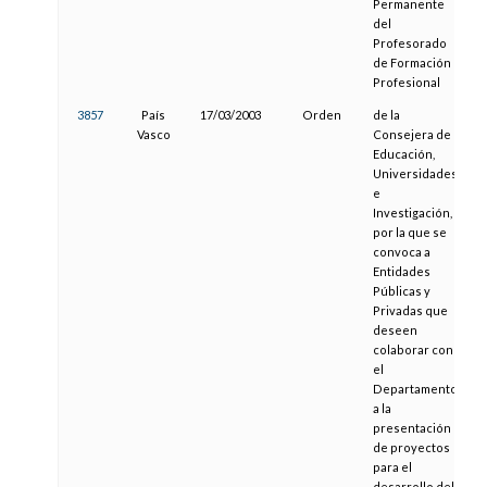
Permanente
del
Profesorado
de Formación
Profesional
3857
País
17/03/2003
Orden
de la
0
Vasco
Consejera de
Educación,
Universidades
e
Investigación,
por la que se
convoca a
Entidades
Públicas y
Privadas que
deseen
colaborar con
el
Departamento
a la
presentación
de proyectos
para el
desarrollo del