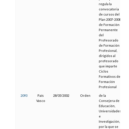
regula la
convocatoria
de cursos del
Plan 2007-2008
de Formación
Permanente
del
Profesorado
de Formación
Profesional,
dirigidos al
profesorado
que imparte
Ciclos
Formativos de
Formación
Profesional
2093
País
28/05/2002
Orden
de la
0
Vasco
Consejera de
Educación,
Universidades
e
Investigación,
por la que se