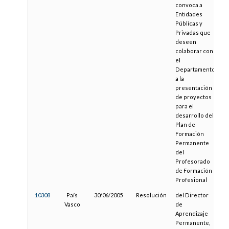
convoca a
Entidades
Públicas y
Privadas que
deseen
colaborar con
el
Departamento
a la
presentación
de proyectos
para el
desarrollo del
Plan de
Formación
Permanente
del
Profesorado
de Formación
Profesional
10308
País
30/06/2005
Resolución
del Director
1
Vasco
de
Aprendizaje
Permanente,