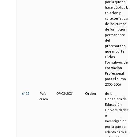
por la que se
hace pública la
relación y
características
de los cursos
de formación
permanente
del
profesorado
que imparte
Ciclos
Formativos de
Formación
Profesional
para el curso
2005-2006
6425
País
09/03/2004
Orden
de la
2
Vasco
Consejera de
Educación,
Universidades
e
Investigación,
por la que se
adapta para su