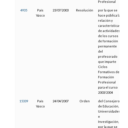
Profesional
4935
País
23/07/2003
Resolución
por la que se
2
Vasco
hace pública la
relación y
características
de actividades
de los cursos
de formación
permanente
del
profesorado
que imparte
Ciclos
Formativos de
Formación
Profesional
para el curso
2003/2004
15339
País
24/04/2007
Orden
del Consejero
2
Vasco
de Educación,
Universidades
e
Investigación,
por la que se