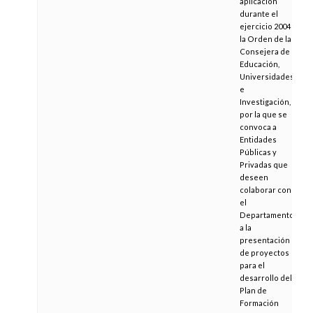
aplicación
durante el
ejercicio 2004
la Orden de la
Consejera de
Educación,
Universidades
e
Investigación,
por la que se
convoca a
Entidades
Públicas y
Privadas que
deseen
colaborar con
el
Departamento
a la
presentación
de proyectos
para el
desarrollo del
Plan de
Formación