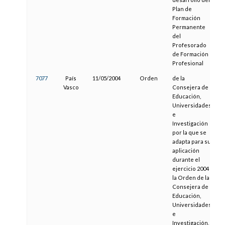
Plan de
Formación
Permanente
del
Profesorado
de Formación
Profesional
7077
País
11/05/2004
Orden
de la
2
Vasco
Consejera de
Educación,
Universidades
e
Investigación
por la que se
adapta para su
aplicación
durante el
ejercicio 2004
la Orden de la
Consejera de
Educación,
Universidades
e
Investigación,