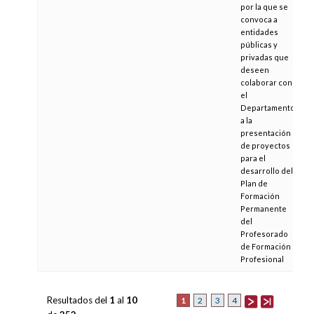
por la que se
convoca a
entidades
públicas y
privadas que
deseen
colaborar con
el
Departamento
a la
presentación
de proyectos
para el
desarrollo del
Plan de
Formación
Permanente
del
Profesorado
de Formación
Profesional
Resultados del
1
al
10
1
2
3
4