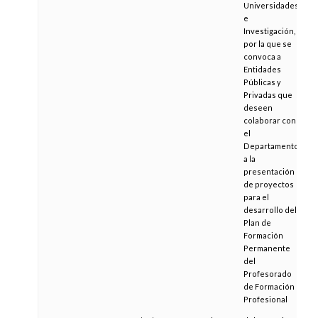
Universidades
e
Investigación,
por la que se
convoca a
Entidades
Públicas y
Privadas que
deseen
colaborar con
el
Departamento
a la
presentación
de proyectos
para el
desarrollo del
Plan de
Formación
Permanente
del
Profesorado
de Formación
Profesional