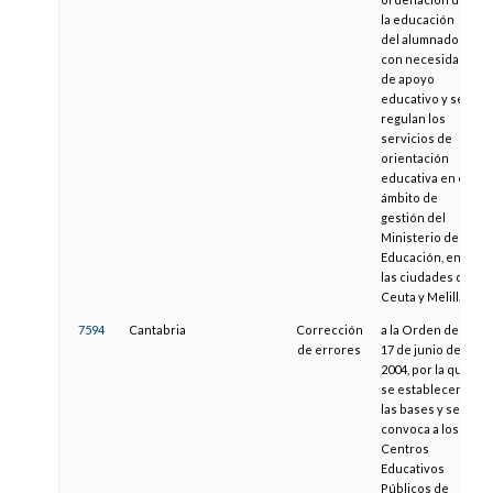
la educación
del alumnado
con necesidad
de apoyo
educativo y se
regulan los
servicios de
orientación
educativa en el
ámbito de
gestión del
Ministerio de
Educación, en
las ciudades de
Ceuta y Melilla
7594
Cantabria
Corrección
a la Orden de
de errores
17 de junio de
2004, por la que
se establecen
las bases y se
convoca a los
Centros
Educativos
Públicos de