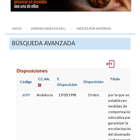
INICIO
DISPOSICIONES EN EDU...
AQUÍ:
ÍNDICES POR MATERIAS
BÚSQUEDA AVANZADA
Disposiciones
CC.AA.
F.
Título
Código
Disposición
Disposición
6059
Andalucía
15/05/1998
Orden
por la que se
establecen
medidas de
compensación
educativa para
garantizar la
escolarización
del alumnado
perteneciente