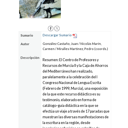
Descargar Sumario
Sumario
González Castaño, Juan / Nicolás Marín,
Autor
Carmen / Miralles Martínez, Pedro (coords.)
Descripción
Resumen: El Centro de Profesores y
Recursos de Murcia II y la Caja de Ahorros
del Mediterráneo han realizado,
paralelamente a la celebración del I
Congreso Nacional de Lengua Escrita
(Febrero de 1999, Murcia), una exposición
de la que este recurso didáctico es su
testimonio, elaborado en forma de
catálogo-guía didáctica en la que se
efectúa un viaje a través de 17 paradas que
muestran las diversas manifestaciones de
la escritura en la región, desde