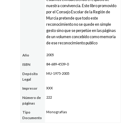
nuestra convivencia. Este libro promovido
por el Consejo Escolar de la Región de
Murcia pretende que todo este
reconocimiento no se quede en simple
gesto sino que se perpetúe en las páginas
de un volumen concebido como memoria
de ese reconocimiento publico
2005
Año
84-689-4539-0
ISBN
MU-1975-2005
Depósito
Legal
XXX
Impresor
222
Número de
páginas
Monografías
Tipo
Documento