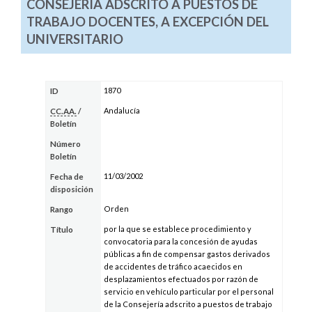
CONSEJERÍA ADSCRITO A PUESTOS DE
TRABAJO DOCENTES, A EXCEPCIÓN DEL
UNIVERSITARIO
1870
ID
Andalucía
CC.AA.
/
Boletín
Número
Boletín
11/03/2002
Fecha de
disposición
Orden
Rango
por la que se establece procedimiento y
Título
convocatoria para la concesión de ayudas
públicas a fin de compensar gastos derivados
de accidentes de tráfico acaecidos en
desplazamientos efectuados por razón de
servicio en vehículo particular por el personal
de la Consejería adscrito a puestos de trabajo