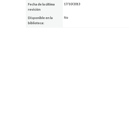
17/10/2013
Fecha de la última
revisión
No
Disponible en la
biblioteca: