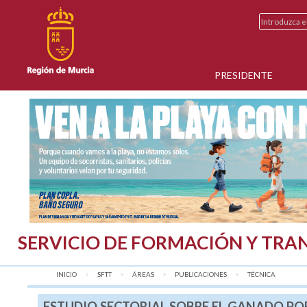
PRESIDENTE
SERVICIO DE FORMACIÓN Y TRA
INICIO
SFTT
ÁREAS
PUBLICACIONES
AQUÍ:
TÉCNICA
ESTUDIO SECTORIAL SOBRE EL GANADO P