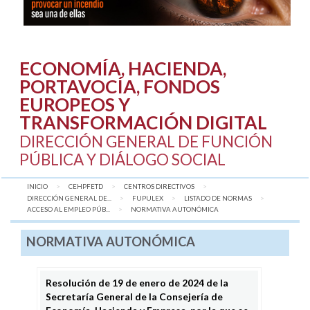
ECONOMÍA, HACIENDA,
PORTAVOCÍA, FONDOS
EUROPEOS Y
TRANSFORMACIÓN DIGITAL
DIRECCIÓN GENERAL DE FUNCIÓN
PÚBLICA Y DIÁLOGO SOCIAL
INICIO
CEHPFETD
CENTROS DIRECTIVOS
DIRECCIÓN GENERAL DE...
FUPULEX
LISTADO DE NORMAS
ACCESO AL EMPLEO PÚB...
AQUÍ:
NORMATIVA AUTONÓMICA
NORMATIVA AUTONÓMICA
Resolución de 19 de enero de 2024 de la
Secretaría General de la Consejería de