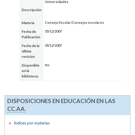
Universidades
Descripción
Consejo Escolar/Consejos escolares
Materia
05/12/2007
Fecha de
Publicación
05/12/2007
Fecha de la
última
revisión
No
Disponible
en la
biblioteca:
DISPOSICIONES EN EDUCACIÓN EN LAS
CC.AA.
Índices por materias