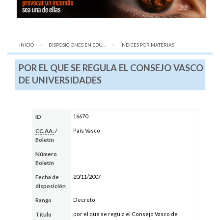
INICIO
DISPOSICIONES EN EDU...
AQUÍ:
ÍNDICES POR MATERIAS
POR EL QUE SE REGULA EL CONSEJO VASCO
DE UNIVERSIDADES
16670
ID
País Vasco
CC.AA.
/
Boletín
Número
Boletín
20/11/2007
Fecha de
disposición
Decreto
Rango
por el que se regula el Consejo Vasco de
Título