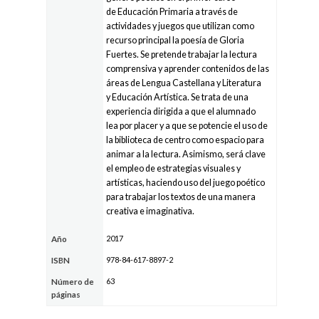
de Educación Primaria a través de
actividades y juegos que utilizan como
recurso principal la poesía de Gloria
Fuertes. Se pretende trabajar la lectura
comprensiva y aprender contenidos de las
áreas de Lengua Castellana y Literatura
y Educación Artística. Se trata de una
experiencia dirigida a que el alumnado
lea por placer y a que se potencie el uso de
la biblioteca de centro como espacio para
animar a la lectura. Asimismo, será clave
el empleo de estrategias visuales y
artísticas, haciendo uso del juego poético
para trabajar los textos de una manera
creativa e imaginativa.
2017
Año
978-84-617-8897-2
ISBN
63
Número de
páginas