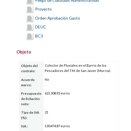
Proyecto
Orden Aprobación Gasto
DEUC
BC3
Objeto
Colector de Pluviales en el Barrio de los
Objeto del
Pescadores del T.M. de San Javier (Murcia).
contrato:
No
Acuerdo
marco:
621.308,92 euros
Presupuesto
de licitación
neto:
21
Tipo de IVA
(%):
130.474,87 euros
IVA :