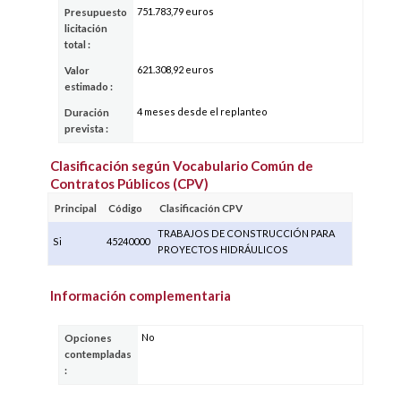
751.783,79 euros
Presupuesto
licitación
total :
621.308,92 euros
Valor
estimado :
4 meses desde el replanteo
Duración
prevista :
Clasificación según Vocabulario Común de
Contratos Públicos (CPV)
Principal
Código
Clasificación CPV
TRABAJOS DE CONSTRUCCIÓN PARA
Si
45240000
PROYECTOS HIDRÁULICOS
Información complementaria
No
Opciones
contempladas
: