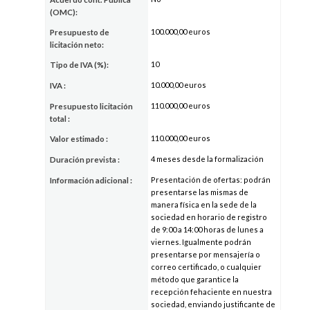
(OMC):
100.000,00 euros
Presupuesto de
licitación neto:
10
Tipo de IVA (%):
10.000,00 euros
IVA :
110.000,00 euros
Presupuesto licitación
total :
110.000,00 euros
Valor estimado :
4 meses desde la formalización
Duración prevista :
Presentación de ofertas: podrán
Información adicional :
presentarse las mismas de
manera física en la sede de la
sociedad en horario de registro
de 9:00 a 14:00 horas de lunes a
viernes. Igualmente podrán
presentarse por mensajería o
correo certificado, o cualquier
método que garantice la
recepción fehaciente en nuestra
sociedad, enviando justificante de