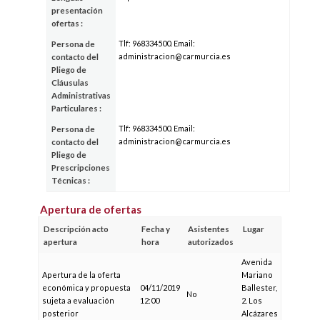
presentación
ofertas :
Tlf: 968334500. Email:
Persona de
administracion@carmurcia.es
contacto del
Pliego de
Cláusulas
Administrativas
Particulares :
Tlf: 968334500. Email:
Persona de
administracion@carmurcia.es
contacto del
Pliego de
Prescripciones
Técnicas :
Apertura de ofertas
Descripción acto
Fecha y
Asistentes
Lugar
apertura
hora
autorizados
Avenida
Apertura de la oferta
Mariano
económica y propuesta
04/11/2019
Ballester,
No
sujeta a evaluación
12:00
2. Los
posterior
Alcázares