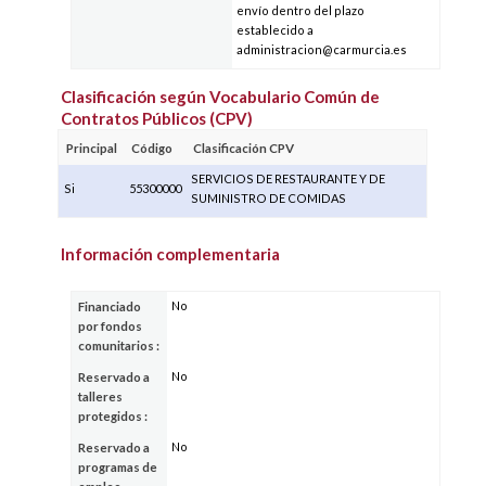
envío dentro del plazo
establecido a
administracion@carmurcia.es
Clasificación según Vocabulario Común de
Contratos Públicos (CPV)
Principal
Código
Clasificación CPV
SERVICIOS DE RESTAURANTE Y DE
Si
55300000
SUMINISTRO DE COMIDAS
Información complementaria
No
Financiado
por fondos
comunitarios :
No
Reservado a
talleres
protegidos :
No
Reservado a
programas de