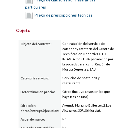
particulares
Pliego de prescripciones técnicas
Objeto
Contratación del servicio de
Objeto del contrato:
comedor y cafetería del Centro de
Tecnificación Deportiva C.T.D.
INFANTA CRISTINA, promovido por
la sociedad mercantil Región de
Murcia Deportes, SAU.
Servicios de hostelería y
Categoría servicio:
restaurante
Otros (incluye casos en los que
Determinación precio:
haya más de uno)
Avenida Mariano Ballester, 2. Los
Dirección
Alcázares. 30710 (Murcia).
obras/entrega/ejecución:
No
Acuerdo marco:
No
Acuerdo cont. Pública