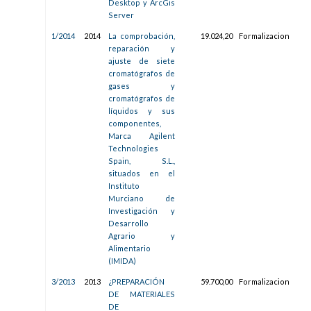
Desktop y ArcGis
Server
1/2014
2014
La comprobación,
19.024,20
Formalizacion
04/
reparación y
13:3
ajuste de siete
cromatógrafos de
gases y
cromatógrafos de
líquidos y sus
componentes,
Marca Agilent
Technologies
Spain, S.L.,
situados en el
Instituto
Murciano de
Investigación y
Desarrollo
Agrario y
Alimentario
(IMIDA)
3/2013
2013
¿PREPARACIÓN
59.700,00
Formalizacion
07/
DE MATERIALES
12:1
DE