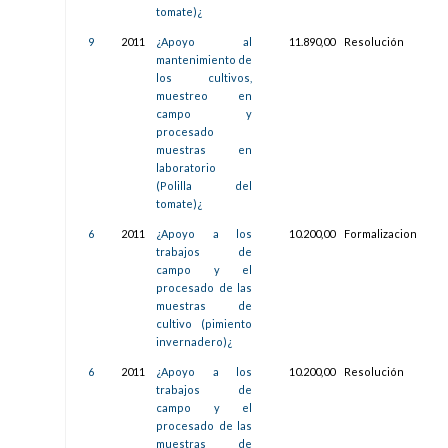
tomate)¿
9
2011
¿Apoyo al
11.890,00
Resolución
31/
mantenimiento de
13:3
los cultivos,
muestreo en
campo y
procesado
muestras en
laboratorio
(Polilla del
tomate)¿
6
2011
¿Apoyo a los
10.200,00
Formalizacion
31/
trabajos de
13:2
campo y el
procesado de las
muestras de
cultivo (pimiento
invernadero)¿
6
2011
¿Apoyo a los
10.200,00
Resolución
31/
trabajos de
13:2
campo y el
procesado de las
muestras de