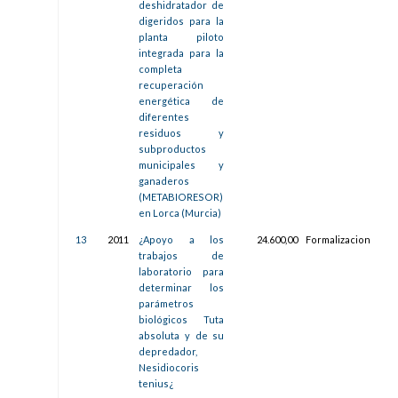
deshidratador de
digeridos para la
planta piloto
integrada para la
completa
recuperación
energética de
diferentes
residuos y
subproductos
municipales y
ganaderos
(METABIORESOR)
en Lorca (Murcia)
13
2011
¿Apoyo a los
24.600,00
Formalizacion
10/
trabajos de
08:5
laboratorio para
determinar los
parámetros
biológicos Tuta
absoluta y de su
depredador,
Nesidiocoris
tenius¿