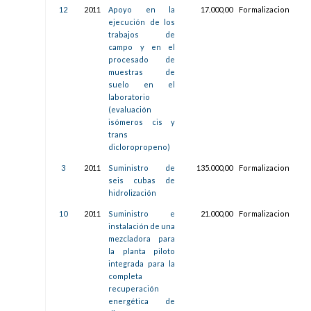
12
2011
Apoyo en la
17.000,00
Formalizacion
10/
ejecución de los
08:5
trabajos de
campo y en el
procesado de
muestras de
suelo en el
laboratorio
(evaluación
isómeros cis y
trans
dicloropropeno)
3
2011
Suministro de
135.000,00
Formalizacion
11/
seis cubas de
13:4
hidrolización
10
2011
Suministro e
21.000,00
Formalizacion
11/
instalación de una
13:3
mezcladora para
la planta piloto
integrada para la
completa
recuperación
energética de