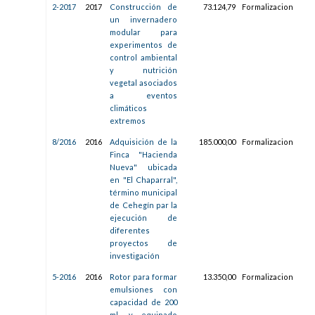
2-2017
2017
Construcción de
73.124,79
Formalizacion
29/
un invernadero
12:5
modular para
experimentos de
control ambiental
y nutrición
vegetal asociados
a eventos
climáticos
extremos
8/2016
2016
Adquisición de la
185.000,00
Formalizacion
02/
Finca "Hacienda
09:0
Nueva" ubicada
en "El Chaparral",
término municipal
de Cehegín par la
ejecución de
diferentes
proyectos de
investigación
5-2016
2016
Rotor para formar
13.350,00
Formalizacion
27/
emulsiones con
13:1
capacidad de 200
ml. y equipado