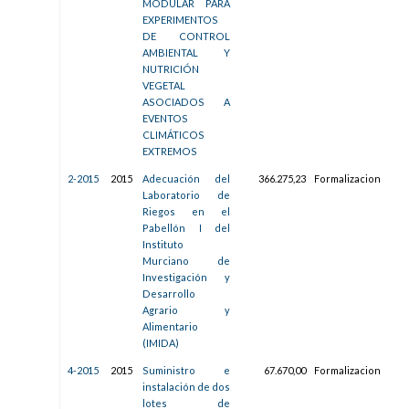
MODULAR PARA
EXPERIMENTOS
DE CONTROL
AMBIENTAL Y
NUTRICIÓN
VEGETAL
ASOCIADOS A
EVENTOS
CLIMÁTICOS
EXTREMOS
2-2015
2015
Adecuación del
366.275,23
Formalizacion
01/
Laboratorio de
09:1
Riegos en el
Pabellón I del
Instituto
Murciano de
Investigación y
Desarrollo
Agrario y
Alimentario
(IMIDA)
4-2015
2015
Suministro e
67.670,00
Formalizacion
31/
instalación de dos
12:5
lotes de