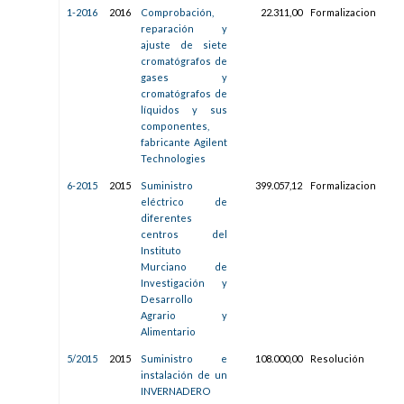
1-2016
2016
Comprobación,
22.311,00
Formalizacion
01/
reparación y
10:0
ajuste de siete
cromatógrafos de
gases y
cromatógrafos de
líquidos y sus
componentes,
fabricante Agilent
Technologies
6-2015
2015
Suministro
399.057,12
Formalizacion
16/
eléctrico de
12:1
diferentes
centros del
Instituto
Murciano de
Investigación y
Desarrollo
Agrario y
Alimentario
5/2015
2015
Suministro e
108.000,00
Resolución
29/
instalación de un
13:3
INVERNADERO