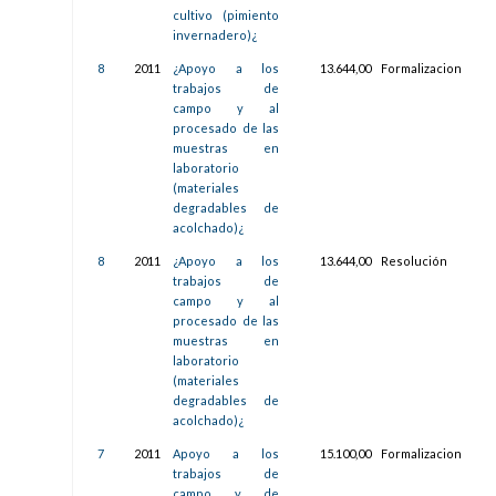
cultivo (pimiento
invernadero)¿
8
2011
¿Apoyo a los
13.644,00
Formalizacion
31/
trabajos de
13:1
campo y al
procesado de las
muestras en
laboratorio
(materiales
degradables de
acolchado)¿
8
2011
¿Apoyo a los
13.644,00
Resolución
31/
trabajos de
13:1
campo y al
procesado de las
muestras en
laboratorio
(materiales
degradables de
acolchado)¿
7
2011
Apoyo a los
15.100,00
Formalizacion
20/
trabajos de
11:4
campo y de