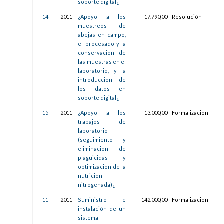
soporte digital¿
14
2011
¿Apoyo a los
17.790,00
Resolución
14/
muestreos de
09:1
abejas en campo,
el procesado y la
conservación de
las muestras en el
laboratorio, y la
introducción de
los datos en
soporte digital¿
15
2011
¿Apoyo a los
13.000,00
Formalizacion
17/
trabajos de
14:1
laboratorio
(seguimiento y
eliminación de
plaguicidas y
optimización de la
nutrición
nitrogenada)¿
11
2011
Suministro e
142.000,00
Formalizacion
16/
instalación de un
13:3
sistema