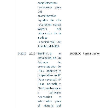
complementos
necesarios para
dos
cromatógrafos
líquidos de alta
resolución, marca
Waters, del
laboratorio de la
Bodega
Experimental de
Jumilla del IMIDA
3-2015
2015
Suministro e
66.528,00
Formalizacion
14/
instalación de un
08:5
Sistema de
cromatografía de
HPLC analítico y
preparativo en RF
(Fase reversa), NF
(Fase normal) y
Flash con harware
y software
necesarios y
adecuados para
el manejo del