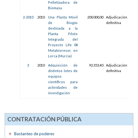
Pelletizadora de
Biomasa
2-2010
2010
Una Planta Móvil
200.000,00
Adjudicación
26/
de Biogás
definitiva
09:2
destinada a la
Planta Piloto
Integrada del
Proyecto Life 08
Metabioresor, en
Lorca (Murcia)
3
2010
Adquisición de
92.353,40
Adjudicación
15/
distintos lotes de
definitiva
08:3
equipos
científicos para
actividades de
investigación
CONTRATACIÓN PÚBLICA
Bastanteo de poderes