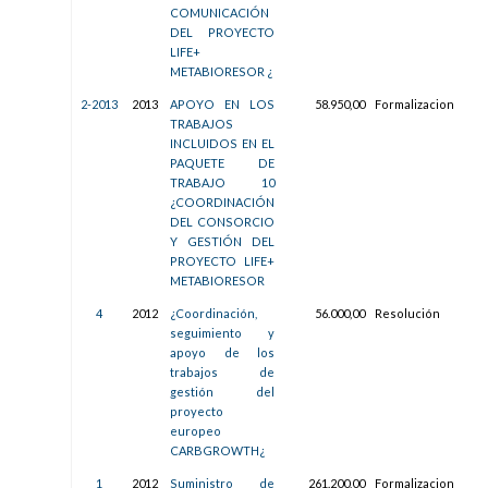
COMUNICACIÓN
DEL PROYECTO
LIFE+
METABIORESOR ¿
2-2013
2013
APOYO EN LOS
58.950,00
Formalizacion
07/
TRABAJOS
12:1
INCLUIDOS EN EL
PAQUETE DE
TRABAJO 10
¿COORDINACIÓN
DEL CONSORCIO
Y GESTIÓN DEL
PROYECTO LIFE+
METABIORESOR
4
2012
¿Coordinación,
56.000,00
Resolución
10/
seguimiento y
08:3
apoyo de los
trabajos de
gestión del
proyecto
europeo
CARBGROWTH¿
1
2012
Suministro de
261.200,00
Formalizacion
25/