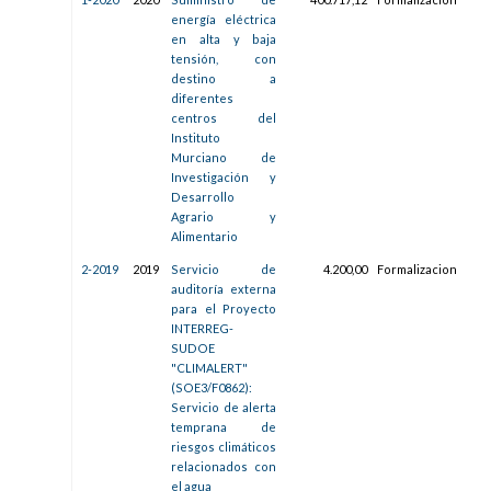
energía eléctrica
09:5
en alta y baja
tensión, con
destino a
diferentes
centros del
Instituto
Murciano de
Investigación y
Desarrollo
Agrario y
Alimentario
2-2019
2019
Servicio de
4.200,00
Formalizacion
27/
auditoría externa
12:0
para el Proyecto
INTERREG-
SUDOE
"CLIMALERT"
(SOE3/F0862):
Servicio de alerta
temprana de
riesgos climáticos
relacionados con
el agua