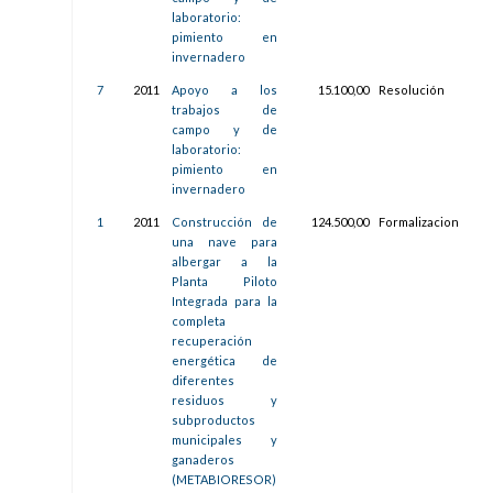
laboratorio:
pimiento en
invernadero
7
2011
Apoyo a los
15.100,00
Resolución
20/
trabajos de
11:4
campo y de
laboratorio:
pimiento en
invernadero
1
2011
Construcción de
124.500,00
Formalizacion
17/
una nave para
11:3
albergar a la
Planta Piloto
Integrada para la
completa
recuperación
energética de
diferentes
residuos y
subproductos
municipales y
ganaderos
(METABIORESOR)