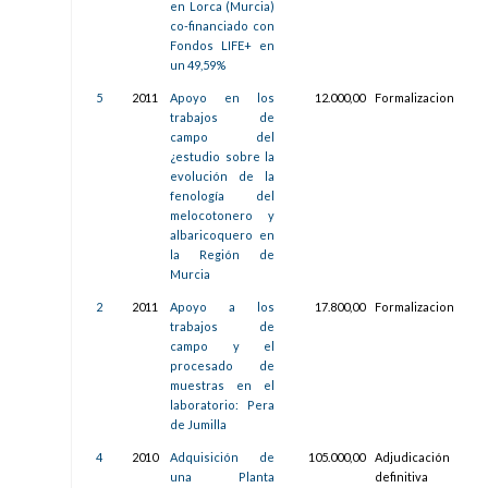
en Lorca (Murcia)
co-financiado con
Fondos LIFE+ en
un 49,59%
5
2011
Apoyo en los
12.000,00
Formalizacion
12/
trabajos de
10:0
campo del
¿estudio sobre la
evolución de la
fenología del
melocotonero y
albaricoquero en
la Región de
Murcia
2
2011
Apoyo a los
17.800,00
Formalizacion
14/
trabajos de
10:1
campo y el
procesado de
muestras en el
laboratorio: Pera
de Jumilla
4
2010
Adquisición de
105.000,00
Adjudicación
23/
una Planta
definitiva
11:3