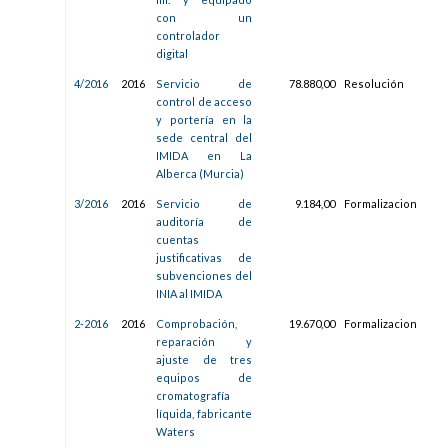
con un
controlador
digital
4/2016
2016
Servicio de
78.880,00
Resolución
06/
control de acceso
13:5
y portería en la
sede central del
IMIDA en La
Alberca (Murcia)
3/2016
2016
Servicio de
9.184,00
Formalizacion
29/
auditoría de
12:3
cuentas
justificativas de
subvenciones del
INIA al IMIDA
2-2016
2016
Comprobación,
19.670,00
Formalizacion
01/
reparación y
10:0
ajuste de tres
equipos de
cromatografía
líquida, fabricante
Waters