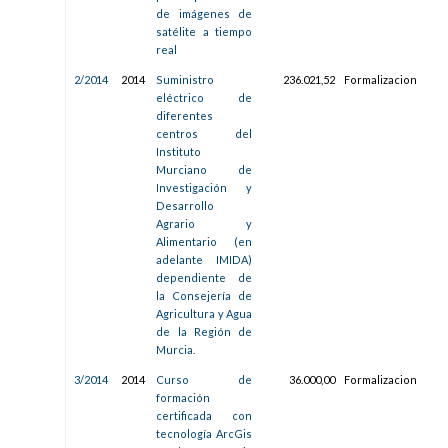
de imágenes de
satélite a tiempo
real
2/2014
2014
Suministro
236.021,52
Formalizacion
31/
eléctrico de
13:1
diferentes
centros del
Instituto
Murciano de
Investigación y
Desarrollo
Agrario y
Alimentario (en
adelante IMIDA)
dependiente de
la Consejería de
Agricultura y Agua
de la Región de
Murcia.
3/2014
2014
Curso de
36.000,00
Formalizacion
03/
formación
14:3
certificada con
tecnología ArcGis