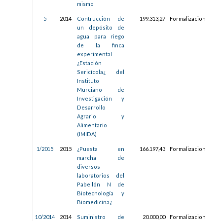
mismo
5
2014
Contrucción de
199.313,27
Formalizacion
19/
un depósito de
12:1
agua para riego
de la finca
experimental
¿Estación
Sericícola¿ del
Instituto
Murciano de
Investigación y
Desarrollo
Agrario y
Alimentario
(IMIDA)
1/2015
2015
¿Puesta en
166.197,43
Formalizacion
29/
marcha de
13:4
diversos
laboratorios del
Pabellón N de
Biotecnología y
Biomedicina¿
10/2014
2014
Suministro de
20.000,00
Formalizacion
26/