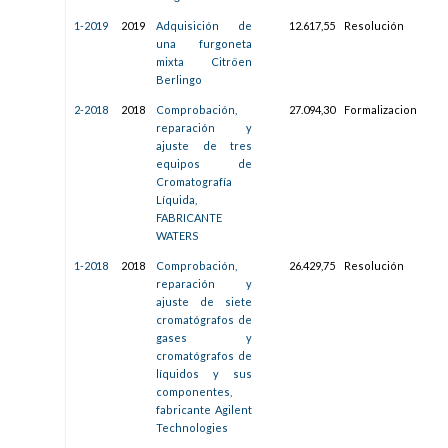
1-2019
2019
Adquisición de
12.617,55
Resolución
13/
una furgoneta
12:0
mixta Citröen
Berlingo
2-2018
2018
Comprobación,
27.094,30
Formalizacion
28/
reparación y
10:1
ajuste de tres
equipos de
Cromatografía
Líquida,
FABRICANTE
WATERS
1-2018
2018
Comprobación,
26.429,75
Resolución
28/
reparación y
08:5
ajuste de siete
cromatógrafos de
gases y
cromatógrafos de
líquidos y sus
componentes,
fabricante Agilent
Technologies