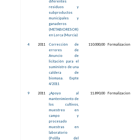
diferentes
residuos y
subproductos
municipales y
ganaderos
(METABIORESOR)
en Lorca (Murcia)
4
2011
Corrección de
110.000,00
Formalizacion
11/
errores de
13:3
Anuncio de
licitación para el
suministro de una
caldera de
biomasa. Expte
4/2011
9
2011
¿Apoyo al
11.890,00
Formalizacion
31/
mantenimiento de
13:3
los cultivos,
muestreo en
campo y
procesado
muestras en
laboratorio
(Polilla del