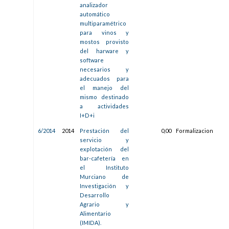
analizador
14:1
automático
multiparamétrico
para vinos y
mostos provisto
del harware y
software
necesarios y
adecuados para
el manejo del
mismo destinado
a actividades
I+D+i
6/2014
2014
Prestación del
0,00
Formalizacion
11/
servicio y
14:2
explotación del
bar-cafetería en
el Instituto
Murciano de
Investigación y
Desarrollo
Agrario y
Alimentario
(IMIDA).