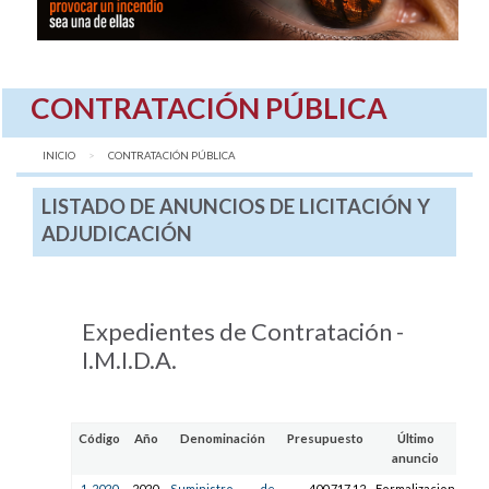
CONTRATACIÓN PÚBLICA
INICIO
AQUÍ:
CONTRATACIÓN PÚBLICA
LISTADO DE ANUNCIOS DE LICITACIÓN Y
ADJUDICACIÓN
Expedientes de Contratación -
I.M.I.D.A.
Código
Año
Denominación
Presupuesto
Último
anuncio
pub
1-2020
2020
Suministro de
400.717,12
Formalizacion
30/