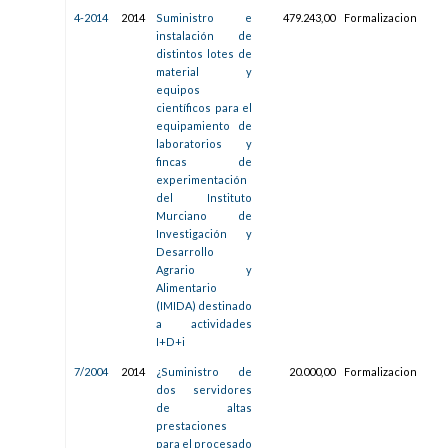
4-2014
2014
Suministro e
479.243,00
Formalizacion
06/
instalación de
13:1
distintos lotes de
material y
equipos
científicos para el
equipamiento de
laboratorios y
fincas de
experimentación
del Instituto
Murciano de
Investigación y
Desarrollo
Agrario y
Alimentario
(IMIDA) destinado
a actividades
I+D+i
7/2004
2014
¿Suministro de
20.000,00
Formalizacion
22/
dos servidores
12:1
de altas
prestaciones
para el procesado