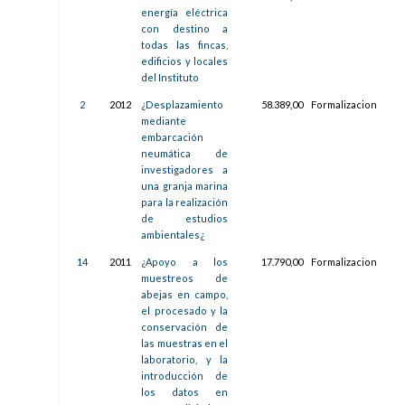
energía eléctrica
19:1
con destino a
todas las fincas,
edificios y locales
del Instituto
2
2012
¿Desplazamiento
58.389,00
Formalizacion
29/
mediante
08:4
embarcación
neumática de
investigadores a
una granja marina
para la realización
de estudios
ambientales¿
14
2011
¿Apoyo a los
17.790,00
Formalizacion
14/
muestreos de
09:1
abejas en campo,
el procesado y la
conservación de
las muestras en el
laboratorio, y la
introducción de
los datos en