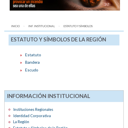
INICIO
INF. INSTITUCIONAL
AQUÍ:
ESTATUTO Y SÍMBOLOS
ESTATUTO Y SÍMBOLOS DE LA REGIÓN
Estatuto
Bandera
Escudo
INFORMACIÓN INSTITUCIONAL
Instituciones Regionales
Identidad Corporativa
La Región
Estatuto y Símbolos de la Región