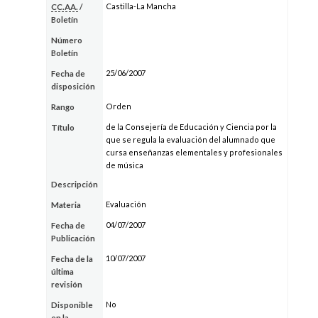
Castilla-La Mancha
CC.AA.
/
Boletín
Número
Boletín
25/06/2007
Fecha de
disposición
Orden
Rango
de la Consejería de Educación y Ciencia por la
Título
que se regula la evaluación del alumnado que
cursa enseñanzas elementales y profesionales
de música
Descripción
Evaluación
Materia
04/07/2007
Fecha de
Publicación
10/07/2007
Fecha de la
última
revisión
No
Disponible
en la