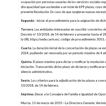
ocupación por personas usuarias de los servicios sociales es
discapacidad que ascienden a un total de 699 plazas, cuyo de
presente Resolución. En caso de que surgieran nuevas necesida
Segundo
.- Iniciar el procedimiento para la asignación de dich
Tercero
. Las entidades interesadas en suscribir conciertos d
Decreto n.º 10/2018, de 14 de febrero y presentar hasta el 28
la URL https://sede.carm.es/, código de procedimiento 3053, e
Cuarto
. La duración inicial de la concertación de plazas se 
2024, pudiendo ser renovada por un periodo máximo de 4 añ
Quinto
. El plazo máximo para dictar y notificar la resolució
iniciación. Transcurrido dicho plazo sin dictarse y notificars
silencio administrativo.
Sexto
. Los criterios para la adjudicación de las plazas a con
10/2018, de 14 de febrero.
Séptimo
. Elevar a la Consejera de Familia e Igualdad de Opo
Murcia, 13 de marzo de 2019.—La Directora Gerente, Verónic