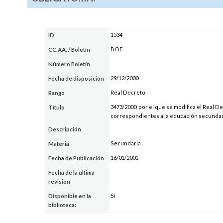
1534
ID
BOE
CC.AA.
/ Boletín
Número Boletín
29/12/2000
Fecha de disposición
Real Decreto
Rango
3473/2000, por el que se modifica el Real D
Título
correspondientes a la educación secundari
Descripción
Secundaria
Materia
16/01/2001
Fecha de Publicación
Fecha de la última
revisión
Sí
Disponible en la
biblioteca: