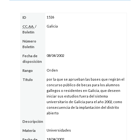
1526
ID
Galicia
CC.AA.
/
Boletín
Número
Boletín
08/04/2002
Fecha de
disposición
Orden
Rango
por la que se aprueban las bases que regirán el
Título
concurso público de becas para los alumnos
gallegos o residentes en Galicia, que deseen
iniciar sus estudios fuera del sistema
universitario de Galicia para el año 2002, como
consecuencia de la implantación del distrito
abierto
Descripción
Universidades
Materia
18/04/2002
Fecha de