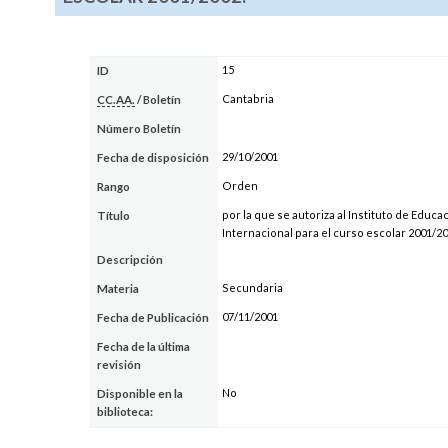
15
ID
Cantabria
CC.AA.
/ Boletín
Número Boletín
29/10/2001
Fecha de disposición
Orden
Rango
por la que se autoriza al Instituto de Educ
Título
Internacional para el curso escolar 2001/20
Descripción
Secundaria
Materia
07/11/2001
Fecha de Publicación
Fecha de la última
revisión
No
Disponible en la
biblioteca: